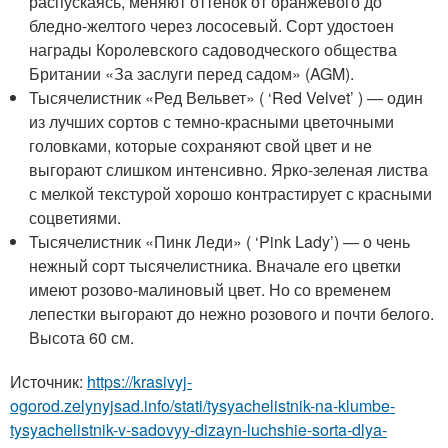
распускаясь, меняют оттенок от оранжевого до
бледно-желтого через лососевый. Сорт удостоен
награды Королевского садоводческого общества
Британии «За заслуги перед садом» (AGM).
Тысячелистник «Ред Вельвет» ( ‘Red Velvet’ ) — один
из лучших сортов с темно-красными цветочными
головками, которые сохраняют свой цвет и не
выгорают слишком интенсивно. Ярко-зеленая листва
с мелкой текстурой хорошо контрастирует с красными
соцветиями.
Тысячелистник «Пинк Леди» ( ‘Pink Lady’) — о чень
нежный сорт тысячелистника. Вначале его цветки
имеют розово-малиновый цвет. Но со временем
лепестки выгорают до нежно розового и почти белого.
Высота 60 см.
Источник:
https://krasivyj-
ogorod.zelynyjsad.info/stati/tysyachelistnik-na-klumbe-
tysyachelistnik-v-sadovyy-dizayn-luchshie-sorta-dlya-