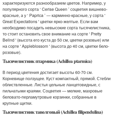
характеризуются разнообразием цветов. Например, у
популярного сорта ‘ Cerise Queen ’ соцветия вишнево-
красные, а у ‘ Paprica ’ — карминно-красные, у сорта '
Great Expectations ' цветки ярко-желтые. Если вам
необходимо посадить невысокие сорта тысячелистника,
то стоит остановить свое внимание на сорте ' Pretty
Belind ' (высота его куста до 50 см, цветки розовые) или
на сорте ' Appleblossom ' (высота до 40 см, цветки бело-
розовые).
Тысячелистник птармика (Achillea ptarmica)
В период цветения достигает высоты 60-70 см.
Корневище ползущее. Куст компактный, прямой. Стебли
облиствленные. Листья цельные ланцетовидные, с
пильчатыми краями. Соцветия — мелкие, махровые
беловато-перламутровые корзинки, собранные в
крупные щитки.
Тысячелистник таволговый (Achillea filipendulina)