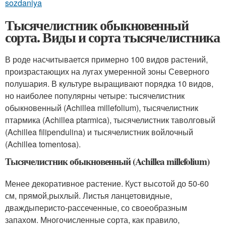
sozdaniya
Тысячелистник обыкновенный
сорта. Виды и сорта тысячелистника
В роде насчитывается примерно 100 видов растений,
произрастающих на лугах умеренной зоны Северного
полушария. В культуре выращивают порядка 10 видов,
но наиболее популярны четыре: тысячелистник
обыкновенный (Achillea millefolium), тысячелистник
птармика (Achillea ptarmica), тысячелистник таволговый
(Achillea filipendulina) и тысячелистник войлочный
(Achillea tomentosa).
Тысячелистник обыкновенный (Achillea millefolium)
Менее декоративное растение. Куст высотой до 50-60
см, прямой,рыхлый. Листья ланцетовидные,
дваждыперисто-рассеченные, со своеобразным
запахом. Многочисленные сорта, как правило,