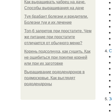
Как выращивать чабрец на даче.
Способы выращивания на даче
Туя брабант болезни и вредители.
Болезни туи и их лечение
Топ-6 запретов при простатите. Чем
же питание при простатите
отличается от обычного меню?
С
Корень подсолнуха, как сушить. Как
не ошибиться при покупке корней
или при их заготовке
Выращивание рододендронов в
подмосковье. Как выглядят
рододендроны
З