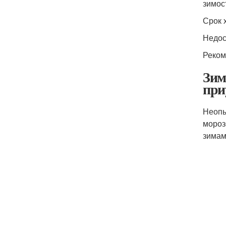
зимос
Срок 
Недос
Реком
Зим
при
Неопы
мороз
зимам