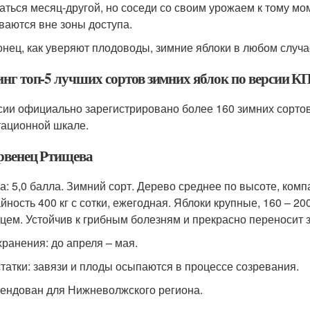
аться месяц-другой, но соседи со своим урожаем к тому м
ваются вне зоны доступа.
онец, как уверяют плодоводы, зимние яблоки в любом случа
инг топ-5 лучших сортов зимних яблок по версии К
сии официально зарегистрировано более 160 зимних сортов 
тационной шкале.
ервенец Ртищева
а: 5,0 балла. Зимний сорт. Дерево среднее по высоте, комп
йность 400 кг с сотки, ежегодная. Яблоки крупные, 160 – 2
цем. Устойчив к грибным болезням и прекрасно переносит 
хранения: до апреля – мая.
татки: завязи и плоды осыпаются в процессе созревания.
ендован для Нижневолжского региона.