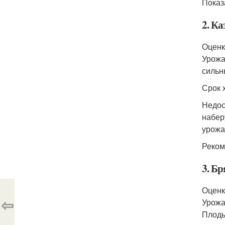
Показ
2. К
Оценк
Урожай
сильн
Срок 
Недос
набер
урожа
Реком
3. Бр
Оценк
⇦
Урожа
Плоды