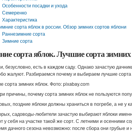
Особенности посадки и ухода
Семеренко
Характеристика
имние сорта яблок в россии. Обзор зимних сортов яблони
Раннезимние сорта
Зимние сорта
ние сорта яблок. Лучшие сорта зимних
и, безусловно, есть в каждом саду. Однако зачастую дачник
обо жалуют. Разбираемся почему и выбираем лучшие сорта
е сорта зимних яблок. Фото: pixabay.com
три причины, почему сорта зимних яблок не пользуются поп
рвых, поздние яблоки должны храниться в погребе, а не у ка
орых, садоводы-любители зачастую выбирают яблоки именно 
т у себя на участке такой же сорт. С летними и осенними со
емя дачного сезона невозможно: после сбора они грубые и 