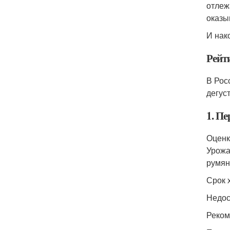
отлеж
оказы
И нак
Рейт
В Рос
дегус
1. П
Оценк
Урожа
румян
Срок 
Недос
Реком