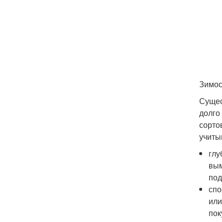
Зимос
Сущес
долго
сорто
учиты
глу
вым
под
спо
или
пок