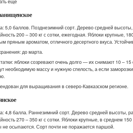
ать еще
азанищенское
а: 5,0 баллов. Позднезимний сорт. Дерево средней высоты, б
ность 200 – 300 кг с сотки, ежегодная. Яблоки крупные, 180 
ым пряным ароматом, отличного десертного вкуса. Устойчи
хранения: до марта.
татки: яблоки созревают очень долго — их снимают 10 – 15 
ут необходимую массу и нужную спелость, а если заморозки
ю.
ендован для выращивания в северо-Кавказском регионе.
янское
а: 4,8 балла. Раннезимний сорт. Дерево средней высоты, ра
йность 270 – 350 кг с сотки. Яблоки крупные, в среднем 150 
 не осыпаются. Сорт почти не поражается паршой.