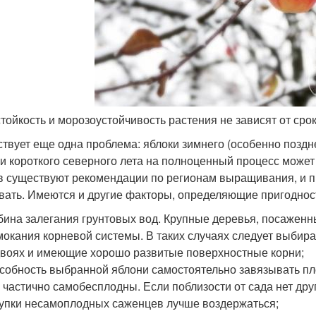
тойкость и морозоустойчивость растения не зависят от сро
твует еще одна проблема: яблоки зимнего (особенно поздн
 и короткого северного лета на полноценный процесс может 
в существуют рекомендации по регионам выращивания, и п
вать. Имеются и другие факторы, определяющие пригодност
бина залегания грунтовых вод. Крупные деревья, посаженны
окания корневой системы. В таких случаях следует выби
воях и имеющие хорошо развитые поверхностные корни;
собность выбранной яблони самостоятельно завязывать пл
 частично самобесплодны. Если поблизости от сада нет дру
упки несамоплодных саженцев лучше воздержаться;