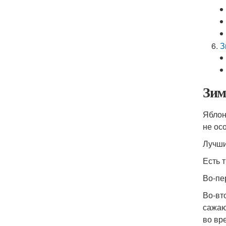
З
Зим
Яблон
не ос
Лучши
Есть 
Во-пе
Во-вт
сажаю
во вр