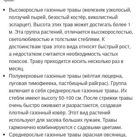
Высокорослые газонные травы (железняк узколосый,
ползучий пырей, безостый костёр, виколистный
эспарцет). Высота этих трав может достигать более 1
м. Эта группа растений, отличается высокорослостью,
светолюбивостью и толстыми стеблями. К
достоинствам трав этого вида относят быстрый рост,
а недостатком считается необходимость частых
покосов. Траву приходится косить несколько раз в
месяц.
Полуверховые газонные травы (жёлтая люцерна,
луговая тимофеевка, пастбищный райграс). Группа
включает в себя среднерослые газонные травы. Их
стебли имеют высоту 50-100 см. После стрижки травы
очень быстро оживают и разрастаются, создавая
плотный газонный ковёр. Этот вид растений
используют для засева больших лужаек. Травы
гармонично комбинируются с садовыми цветами.
Среднерослые газонные травы (красная овсяница,