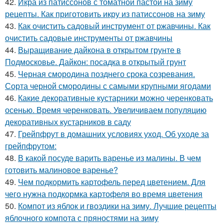
42.
Икра из патиссонов с томатной пастой на зиму
рецепты. Как приготовить икру из патиссонов на зиму
43.
Как очистить садовый инструмент от ржавчины. Как
очистить садовые инструменты от ржавчины
44.
Выращивание дайкона в открытом грунте в
Подмосковье. Дайкон: посадка в открытый грунт
45.
Черная смородина позднего срока созревания.
Сорта черной смородины с самыми крупными ягодами
46.
Какие декоративные кустарники можно черенковать
осенью. Время черенковать. Увеличиваем популяцию
декоративных кустарников в саду
47.
Грейпфрут в домашних условиях уход. Об уходе за
грейпфрутом:
48.
В какой посуде варить варенье из малины. В чем
готовить малиновое варенье?
49.
Чем подкормить картофель перед цветением. Для
чего нужна подкормка картофеля во время цветения
50.
Компот из яблок и гвоздики на зиму. Лучшие рецепты
яблочного компота с пряностями на зиму