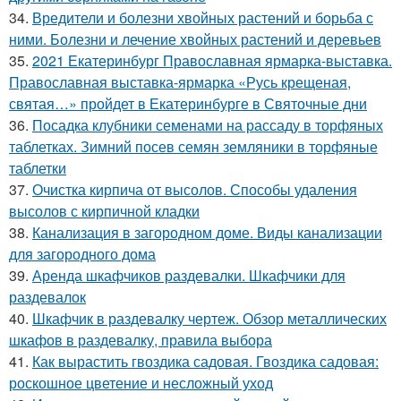
34.
Вредители и болезни хвойных растений и борьба с
ними. Болезни и лечение хвойных растений и деревьев
35.
2021 Екатеринбург Православная ярмарка-выставка.
Православная выставка-ярмарка «Русь крещеная,
святая…» пройдет в Екатеринбурге в Святочные дни
36.
Посадка клубники семенами на рассаду в торфяных
таблетках. Зимний посев семян земляники в торфяные
таблетки
37.
Очистка кирпича от высолов. Способы удаления
высолов с кирпичной кладки
38.
Канализация в загородном доме. Виды канализации
для загородного дома
39.
Аренда шкафчиков раздевалки. Шкафчики для
раздевалок
40.
Шкафчик в раздевалку чертеж. Обзор металлических
шкафов в раздевалку, правила выбора
41.
Как вырастить гвоздика садовая. Гвоздика садовая:
роскошное цветение и несложный уход