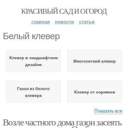
КРАСИВЫЙ САД И ОГОРОД
главная
новости
статьи
Белый клевер
Клевер в ландшафтном
Многолетний клевер
дизайне
Газон из белого
Клевер от сорняков
клевера
Показать все
Возле частного дома газон засеять
Газон из клевера
Варение из клевера