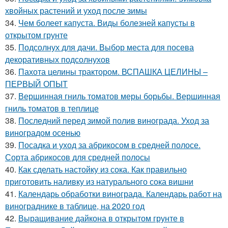
хвойных растений и уход после зимы
34.
Чем болеет капуста. Виды болезней капусты в
открытом грунте
35.
Подсолнух для дачи. Выбор места для посева
декоративных подсолнухов
36.
Пахота целины трактором. ВСПАШКА ЦЕЛИНЫ –
ПЕРВЫЙ ОПЫТ
37.
Вершинная гниль томатов меры борьбы. Вершинная
гниль томатов в теплице
38.
Последний перед зимой полив винограда. Уход за
виноградом осенью
39.
Посадка и уход за абрикосом в средней полосе.
Сорта абрикосов для средней полосы
40.
Как сделать настойку из сока. Как правильно
приготовить наливку из натурального сока вишни
41.
Календарь обработки винограда. Календарь работ на
винограднике в таблице, на 2020 год
42.
Выращивание дайкона в открытом грунте в