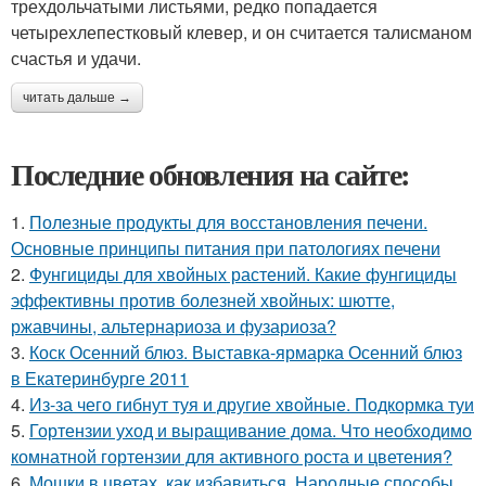
трехдольчатыми листьями, редко попадается
четырехлепестковый клевер, и он считается талисманом
счастья и удачи.
читать дальше →
Последние обновления на сайте:
1.
Полезные продукты для восстановления печени.
Основные принципы питания при патологиях печени
2.
Фунгициды для хвойных растений. Какие фунгициды
эффективны против болезней хвойных: шютте,
ржавчины, альтернариоза и фузариоза?
3.
Коск Осенний блюз. Выставка-ярмарка Осенний блюз
в Екатеринбурге 2011
4.
Из-за чего гибнут туя и другие хвойные. Подкормка туи
5.
Гортензии уход и выращивание дома. Что необходимо
комнатной гортензии для активного роста и цветения?
6.
Мошки в цветах, как избавиться. Народные способы