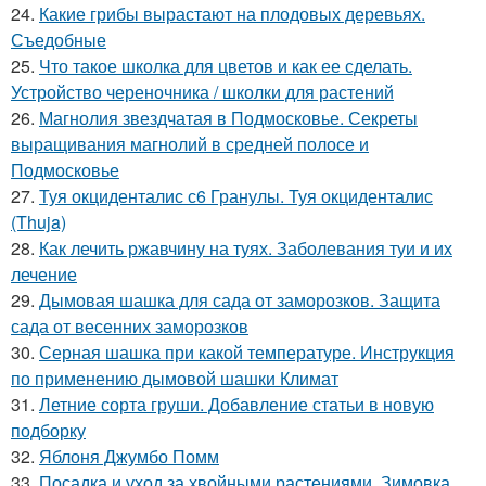
24.
Какие грибы вырастают на плодовых деревьях.
Съедобные
25.
Что такое школка для цветов и как ее сделать.
Устройство череночника / школки для растений
26.
Магнолия звездчатая в Подмосковье. Секреты
выращивания магнолий в средней полосе и
Подмосковье
27.
Туя окциденталис с6 Гранулы. Туя окциденталис
(Thuja)
28.
Как лечить ржавчину на туях. Заболевания туи и их
лечение
29.
Дымовая шашка для сада от заморозков. Защита
сада от весенних заморозков
30.
Серная шашка при какой температуре. Инструкция
по применению дымовой шашки Климат
31.
Летние сорта груши. Добавление статьи в новую
подборку
32.
Яблоня Джумбо Помм
33.
Посадка и уход за хвойными растениями. Зимовка