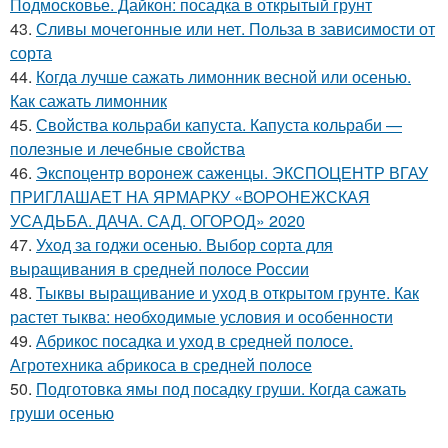
Подмосковье. Дайкон: посадка в открытый грунт
43.
Сливы мочегонные или нет. Польза в зависимости от
сорта
44.
Когда лучше сажать лимонник весной или осенью.
Как сажать лимонник
45.
Свойства кольраби капуста. Капуста кольраби —
полезные и лечебные свойства
46.
Экспоцентр воронеж саженцы. ЭКСПОЦЕНТР ВГАУ
ПРИГЛАШАЕТ НА ЯРМАРКУ «ВОРОНЕЖСКАЯ
УСАДЬБА. ДАЧА. САД. ОГОРОД» 2020
47.
Уход за годжи осенью. Выбор сорта для
выращивания в средней полосе России
48.
Тыквы выращивание и уход в открытом грунте. Как
растет тыква: необходимые условия и особенности
49.
Абрикос посадка и уход в средней полосе.
Агротехника абрикоса в средней полосе
50.
Подготовка ямы под посадку груши. Когда сажать
груши осенью