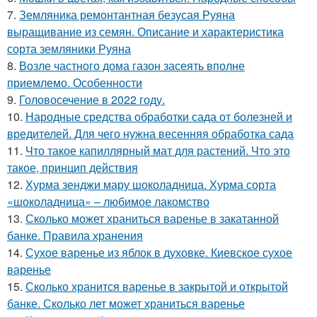
7.
Земляника ремонтантная безусая Руяна
выращивание из семян. Описание и характеристика
сорта земляники Руяна
8.
Возле частного дома газон засеять вполне
приемлемо. Особенности
9.
Головосечение в 2022 году.
10.
Народные средства обработки сада от болезней и
вредителей. Для чего нужна весенняя обработка сада
11.
Что такое капиллярный мат для растений. Что это
такое, принцип действия
12.
Хурма зенджи мару шоколадница. Хурма сорта
«шоколадница» – любимое лакомство
13.
Сколько может храниться варенье в закатанной
банке. Правила хранения
14.
Сухое варенье из яблок в духовке. Киевское сухое
варенье
15.
Сколько хранится варенье в закрытой и открытой
банке. Сколько лет может храниться варенье