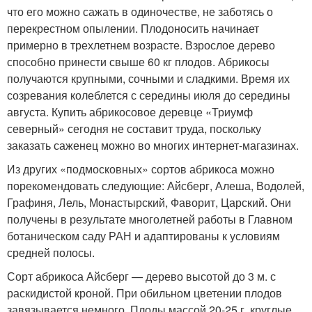
что его можно сажать в одиночестве, не заботясь о
перекрестном опылении. Плодоносить начинает
примерно в трехлетнем возрасте. Взрослое дерево
способно принести свыше 60 кг плодов. Абрикосы
получаются крупными, сочными и сладкими. Время их
созревания колеблется с середины июля до середины
августа. Купить абрикосовое деревце «Триумф
северный» сегодня не составит труда, поскольку
заказать саженец можно во многих интернет-магазинах.
Из других «подмосковных» сортов абрикоса можно
порекомендовать следующие: Айсберг, Алеша, Водолей,
Графиня, Лель, Монастырский, Фаворит, Царский. Они
получены в результате многолетней работы в Главном
ботаническом саду РАН и адаптированы к условиям
средней полосы.
Сорт абрикоса Айсберг — дерево высотой до 3 м. с
раскидистой кроной. При обильном цветении плодов
завязывается немного. Плоды массой 20-25 г, круглые,