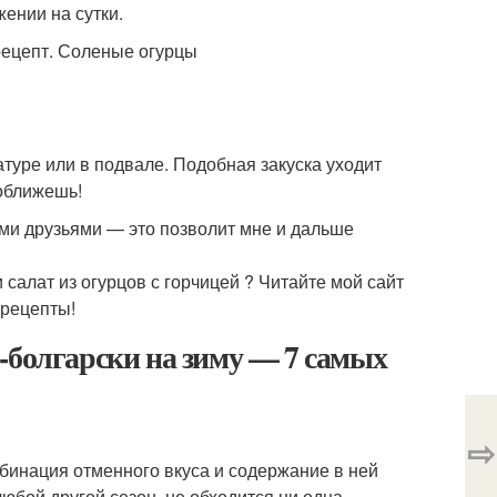
жении на сутки.
туре или в подвале. Подобная закуска уходит
 оближешь!
ими друзьями — это позволит мне и дальше
и салат из огурцов с горчицей ? Читайте мой сайт
 рецепты!
-болгарски на зиму — 7 самых
⇨
мбинация отменного вкуса и содержание в ней
 любой другой сезон, не обходится ни одна