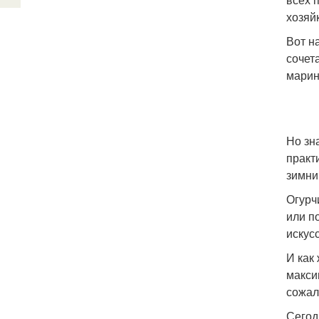
хозяй
Вот н
сочет
марин
Но зн
практ
зимни
Огурч
или п
искус
И как
макси
сожал
Сегод