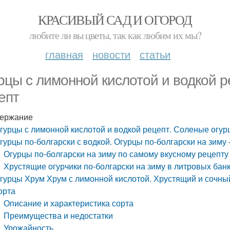
КРАСИВЫЙ САД И ОГОРОД
любите ли вы цветы, так как любим их мы?
главная
новости
статьи
рцы с лимонной кислотой и водкой р
епт
ержание
гурцы с лимонной кислотой и водкой рецепт. Соленые огур
гурцы по-болгарски с водкой. Огурцы по-болгарски на зиму
Огурцы по-болгарски на зиму по самому вкусному рецепту
Хрустящие огурчики по-болгарски на зиму в литровых бан
гурцы Хрум Хрум с лимонной кислотой. Хрустящий и сочны
орта
Описание и характеристика сорта
Преимущества и недостатки
Урожайность