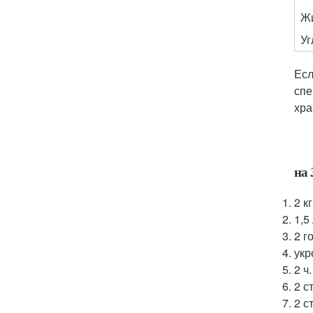
Ж
У
Есл
спе
хра
на 
2 к
1,5
2 г
укр
2 ч
2 ст
2 с