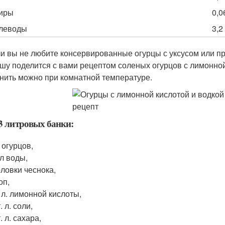
иры
0,0
глеводы
3,2 
и вы не любите консервированные огурцы с уксусом или пр
шу поделится с вами рецептом соленых огурцов с лимонной
нить можно при комнатной температуре.
3 литровых банки:
г огурцов,
 л воды,
оловки чеснока,
оп,
. л. лимонной кислоты,
. л. соли,
т. л. сахара,