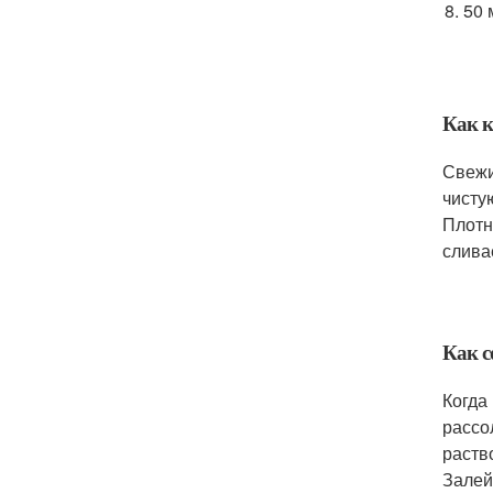
50 
Как к
Свежи
чисту
Плотн
слива
Как с
Когда
рассо
раств
Залей