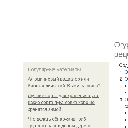
Огу
рец
Сод
Популярные материалы
О
О
Алюминиевый радиатор или
биметаллический. В чем разница?
Лучшие сорта для хранения лука.
О
Какие сорта лука-севка хорошо
с
хранятся зимой
Что делать обнаружив гриб
трутовик на плодовом дереве.