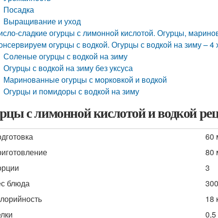
Посадка
Выращивание и уход
исло-сладкие огурцы с лимонной кислотой. Огурцы, марино
онсервируем огурцы с водкой. Огурцы с водкой на зиму – 4
Соленые огурцы с водкой на зиму
Огурцы с водкой на зиму без уксуса
Маринованные огурцы с морковкой и водкой
Огурцы и помидоры с водкой на зиму
рцы с лимонной кислотой и водкой рец
дготовка
60 
иготовление
80 
орции
3
с блюда
300
лорийность
18 
лки
0,5 