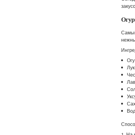
закусо
Огур
Самый
нежны
Ингре
Огу
Лук
Чес
Лав
Сол
Укс
Сах
Вод
Спосо
1. На