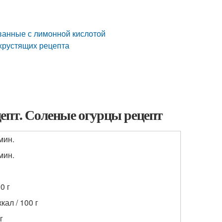
ванные с лимонной кислотой
 хрустящих рецепта
епт. Соленые огурцы рецепт
мин.
мин.
0 г
ккал / 100 г
г