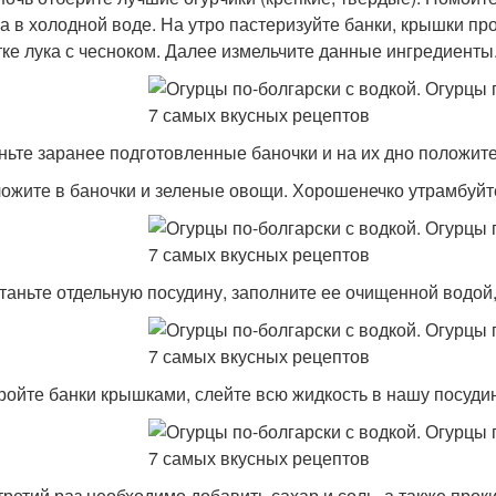
ра в холодной воде. На утро пастеризуйте банки, крышки пр
тке лука с чесноком. Далее измельчите данные ингредиенты
ньте заранее подготовленные баночки и на их дно положите 
ложите в баночки и зеленые овощи. Хорошенечко утрамбуйте
станьте отдельную посудину, заполните ее очищенной водой, 
кройте банки крышками, слейте всю жидкость в нашу посуди
 третий раз необходимо добавить сахар и соль, а также прок