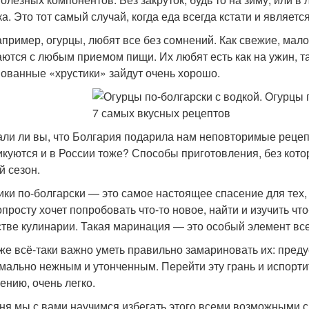
ка. Это тот самый случай, когда еда всегда кстати и явля
апример, огурцы, любят все без сомнений. Как свежие, мал
аются с любым приемом пищи. Их любят есть как на ужин, т
ованные «хрустики» зайдут очень хорошо.
али ли вы, что Болгария подарила нам неповторимые реце
икуются и в России тоже? Способы приготовления, без кото
й сезон.
ики по-болгарски — это самое настоящее спасение для тех,
опросту хочет попробовать что-то новое, найти и изучить чт
стве кулинарии. Такая маринация — это особый элемент все
 же всё-таки важно уметь правильно замариновать их: преду
мально нежным и утонченным. Перейти эту грань и испортит
ению, очень легко.
ня мы с вами научимся избегать этого всеми возможными 