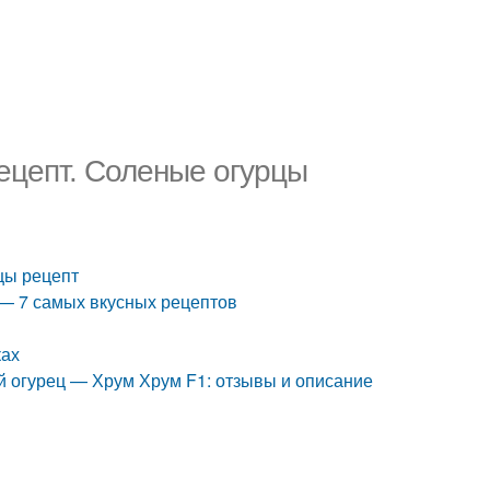
ецепт. Соленые огурцы
цы рецепт
 — 7 самых вкусных рецептов
ках
й огурец — Хрум Хрум F1: отзывы и описание