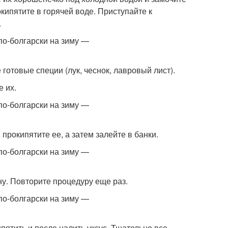
окипятите в горячей воде. Приступайте к
.
готовые специи (лук, чеснок, лавровый лист).
 их.
прокипятите ее, а затем залейте в банки.
ну. Повторите процедуру еще раз.
ипятить и после налить уксус. Тщательно все