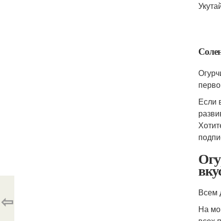
Укута
Солен
Огурч
перво
Если 
разви
Хотит
подпи
Огу
вку
Всем 
⇦
На мо
всех 