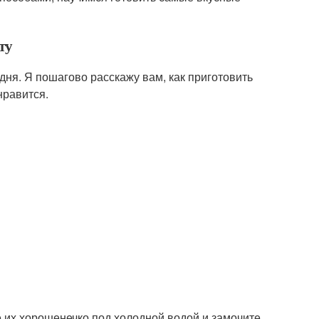
ту
ня. Я пошагово расскажу вам, как приготовить
нравится.
е их хорошенечко под холодной водой и замочите