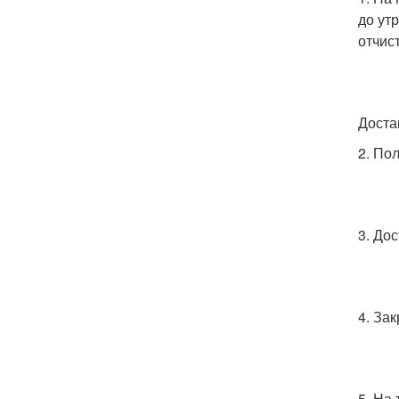
до ут
отчис
Доста
2. По
3. До
4. За
5. На