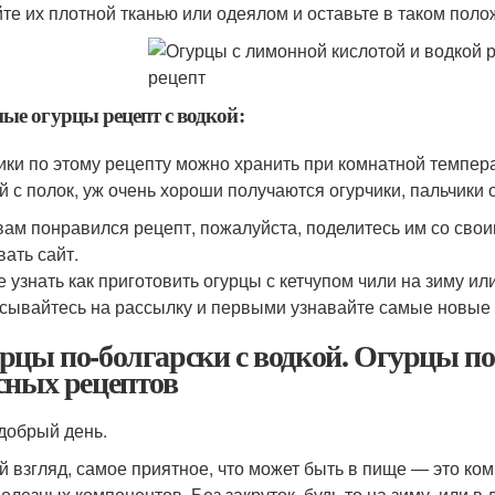
йте их плотной тканью или одеялом и оставьте в таком поло
ые огурцы рецепт с водкой:
ики по этому рецепту можно хранить при комнатной темпера
й с полок, уж очень хороши получаются огурчики, пальчики
вам понравился рецепт, пожалуйста, поделитесь им со сво
вать сайт.
е узнать как приготовить огурцы с кетчупом чили на зиму ил
сывайтесь на рассылку и первыми узнавайте самые новые
рцы по-болгарски с водкой. Огурцы по
сных рецептов
добрый день.
й взгляд, самое приятное, что может быть в пище — это ко
полезных компонентов. Без закруток, будь то на зиму, или в