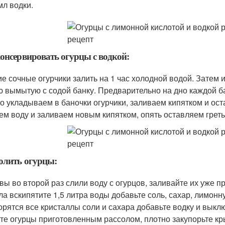
мл водки.
онсервировать огурцы с водкой:
е сочные огурчики залить на 1 час холодной водой. Затем 
ю вымытую с содой банку. Предварительно на дно каждой ба
о укладываем в баночки огурчики, заливаем кипятком и ост
ем воду и заливаем новым кипятком, опять оставляем гретьс
олить огурцы:
 вы во второй раз слили воду с огурцов, заливайте их уже
ла вскипятите 1,5 литра воды добавьте соль, сахар, лимонну
орятся все кристаллы соли и сахара добавьте водку и выклю
те огурцы приготовленным рассолом, плотно закупорьте кр