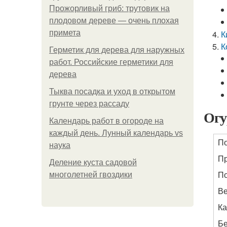
Прожорливый гриб: трутовик на
плодовом дереве — очень плохая
примета
К
К
Герметик для дерева для наружных
работ. Российские герметики для
дерева
Тыква посадка и уход в открытом
грунте через рассаду
Огу
Календарь работ в огороде на
каждый день. Лунный календарь vs
По
наука
Пр
Деление куста садовой
П
многолетней гвоздики
Ве
Ка
Бе