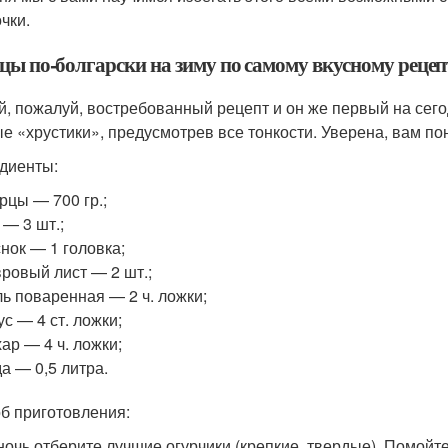
чки.
цы по-болгарски на зиму по самому вкусному рецеп
, пожалуй, востребованный рецепт и он же первый на сегод
е «хрустики», предусмотрев все тонкости. Уверена, вам по
диенты:
рцы — 700 гр.;
 — 3 шт.;
нок — 1 головка;
ровый лист — 2 шт.;
ь поваренная — 2 ч. ложки;
ус — 4 ст. ложки;
ар — 4 ч. ложки;
а — 0,5 литра.
б приготовления:
 ночь отберите лучшие огурчики (крепкие, твердые). Помойт