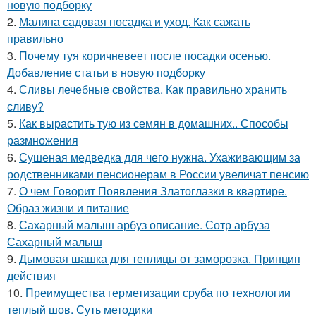
новую подборку
2.
Малина садовая посадка и уход. Как сажать
правильно
3.
Почему туя коричневеет после посадки осенью.
Добавление статьи в новую подборку
4.
Сливы лечебные свойства. Как правильно хранить
сливу?
5.
Как вырастить тую из семян в домашних.. Способы
размножения
6.
Сушеная медведка для чего нужна. Ухаживающим за
родственниками пенсионерам в России увеличат пенсию
7.
О чем Говорит Появления Златоглазки в квартире.
Образ жизни и питание
8.
Сахарный малыш арбуз описание. Сотр арбуза
Сахарный малыш
9.
Дымовая шашка для теплицы от заморозка. Принцип
действия
10.
Преимущества герметизации сруба по технологии
теплый шов. Суть методики