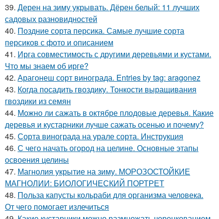
39.
Дерен на зиму укрывать. Дёрен белый: 11 лучших
садовых разновидностей
40.
Поздние сорта персика. Самые лучшие сорта
персиков с фото и описанием
41.
Ирга совместимость с другими деревьями и кустами.
Что мы знаем об ирге?
42.
Арагонеш сорт винограда. Entries by tag: aragonez
43.
Когда посадить гвоздику. Тонкости выращивания
гвоздики из семян
44.
Можно ли сажать в октябре плодовые деревья. Какие
деревья и кустарники лучше сажать осенью и почему?
45.
Сорта винограда на урале сорта. Инструкция
46.
С чего начать огород на целине. Основные этапы
освоения целины
47.
Магнолия укрытие на зиму. МОРОЗОСТОЙКИЕ
МАГНОЛИИ: БИОЛОГИЧЕСКИЙ ПОРТРЕТ
48.
Польза капусты кольраби для организма человека.
От чего помогает излечиться
49.
Какие кустарники можно размножать черенкованием.