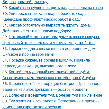
Видов кроватей для сада
29.
Какой газон лучше посадить на даче. Цены на газон
30.
Универсальный календарь обработок сада.
Календарь профилактических работ в саду
31.
Как самостоятельно вырастить фрукты дома.
Добавление статьи в новую подборку
32.
Цокольный этаж в частном доме плюсы и минусы.
Цокольный этаж – плюсы и минусы его устройства
33.
Герметики для заделки швов в деревянном доме.
Силикон и прочие герметики
34.
Посадка саженцев сосны в школку. Правила
пересадки саженца, выкопанного в лесу
35.
Контейнер мусорный металлический 8 куб м.
Ассортимент металлических контейнеров 0,8 куб.м
36.
Варенье из яблок с корицей быстрое. Прозрачное
варенье из яблок дольками — быстрый рецепт
37.
Болезни и вредители туи. Болезни туи и их лечение
38.
Туи желтеют и осыпаются. Естественные причины
изменения окраски хвои осенью