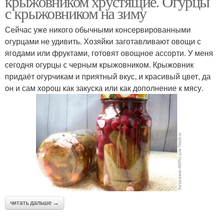
крыжовником хрустящие. Огурцы
с крыжовником на зиму
Сейчас уже никого обычными консервированными
огурцами не удивить. Хозяйки заготавливают овощи с
Малосольные огурцы
Сочный огурец
ягодами или фруктами, готовят овощное ассорти. У меня
сегодня огурцы с черным крыжовником. Крыжовник
придаёт огурчикам и приятный вкус, и красивый цвет, да
он и сам хорош как закуска или как дополнение к мясу.
Кисло-сладкие огурцы
Огурцы с водкой
Огурцы с морковкой
Огурцы по госту
Огурцы в пакете
Квашеные огурцы
читать дальше →