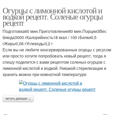
Огурцы с лимонной кислотой и
водкой рецепт. Соленые огурцы
Огурцы с лимонными
Огурцы с перцем
рецепт
дольками
Подготовка60 мин.Приготовление80 мин.Порции3Вес
блюда3000 гКалорийность18 ккал / 100 гБелки0,5
гЖиры0,06 гУглеводы3,2 г
Огурцы с болгарским
Огурцы с кетчупом
Если вы не любите консервированные огурцы с уксусом
перцем
или просто хотите попробовать новый рецепт, тогда я
спешу поделится с вами рецептом соленых огурцов с
лимонной кислотой и водкой. Никакой стерилизации и
Огурцы с острым
хранить можно при комнатной температуре.
Острые огурцы
красным
читать дальше →
Огурцы с яблоками
Огурцы в банке