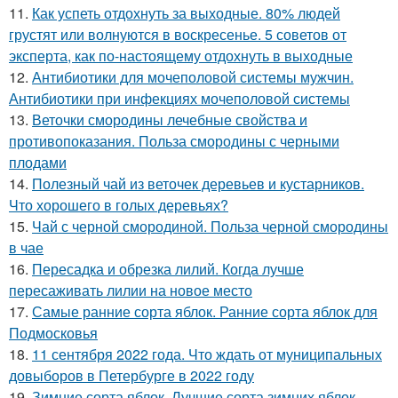
11.
Как успеть отдохнуть за выходные. 80% людей
грустят или волнуются в воскресенье. 5 советов от
эксперта, как по-настоящему отдохнуть в выходные
12.
Антибиотики для мочеполовой системы мужчин.
Антибиотики при инфекциях мочеполовой системы
13.
Веточки смородины лечебные свойства и
противопоказания. Польза смородины с черными
плодами
14.
Полезный чай из веточек деревьев и кустарников.
Что хорошего в голых деревьях?
15.
Чай с черной смородиной. Польза черной смородины
в чае
16.
Пересадка и обрезка лилий. Когда лучше
пересаживать лилии на новое место
17.
Самые ранние сорта яблок. Ранние сорта яблок для
Подмосковья
18.
11 сентября 2022 года. Что ждать от муниципальных
довыборов в Петербурге в 2022 году
19.
Зимние сорта яблок. Лучшие сорта зимних яблок