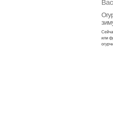
Вас
Огу
зим
Сейча
или ф
огурч