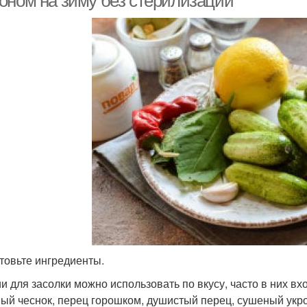
оном на зиму без стерилизации"
товьте ингредиенты.
и для засолки можно использовать по вкусу, часто в них вх
ый чеснок, перец горошком, душистый перец, сушеный укро