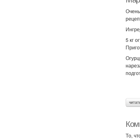
Очень
рецеп
Ингре
5 кг о
Приго
Огурц
нарез
подго
читат
Комп
То, ч