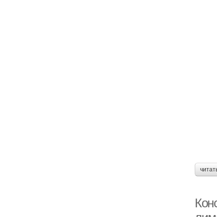
читат
Кон