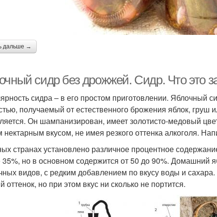
ь дальше →
очный сидр без дрожжей. Сидр. Что это з
ярность сидра – в его простом приготовлении. Яблочный си
стью, получаемый от естественного брожения яблок, груш ил
ляется. Он шампанизирован, имеет золотисто-медовый цвет
м нектарным вкусом, не имея резкого оттенка алкоголя. Нап
ных странах установлено различное процентное содержание
 35%, но в основном содержится от 50 до 90%. Домашний я
чных видов, с редким добавлением по вкусу воды и сахара
 оттенок, но при этом вкус ни сколько не портится.