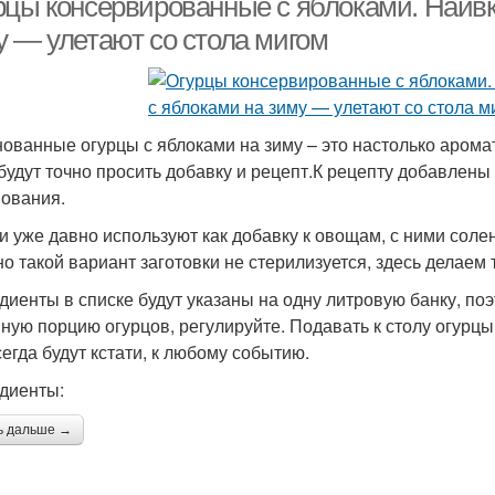
рцы консервированные с яблоками. Наивк
у — улетают со стола мигом
ованные огурцы с яблоками на зиму – это настолько аромат
 будут точно просить добавку и рецепт.К рецепту добавлен
ования.
и уже давно используют как добавку к овощам, с ними соле
о такой вариант заготовки не стерилизуется, здесь делаем 
диенты в списке будут указаны на одну литровую банку, по
ную порцию огурцов, регулируйте. Подавать к столу огурц
сегда будут кстати, к любому событию.
диенты:
ь дальше →