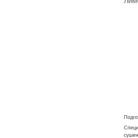
лим
Подго
Специ
сушен