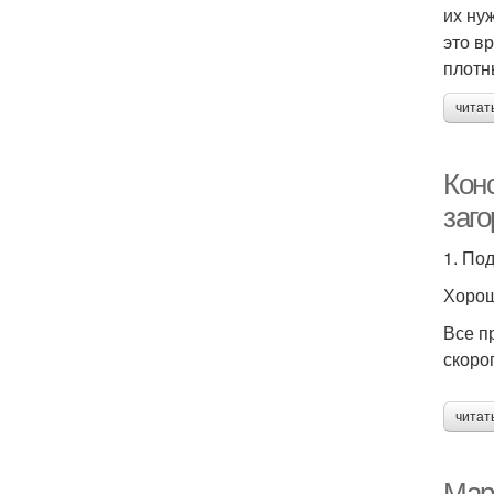
их ну
это в
плотн
читат
Кон
заг
1. По
Хорош
Все п
скоро
читат
Мар