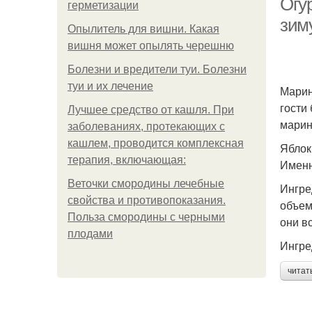
Огу
герметизации
зим
Опылитель для вишни. Какая
вишня может опылять черешню
Болезни и вредители туи. Болезни
туи и их лечение
Марин
гости
Лучшее средство от кашля. При
марин
заболеваниях, протекающих с
кашлем, проводится комплексная
Яблок
терапия, включающая:
Именн
Веточки смородины лечебные
Ингре
свойства и противопоказания.
объем
Польза смородины с черными
они в
плодами
Ингре
читат