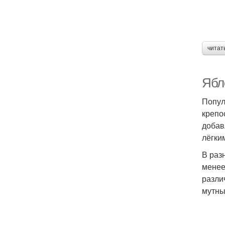
читат
Ябл
Попул
крепо
добав
лёгки
В раз
менее
разли
мутный