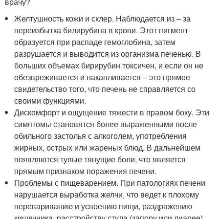
врачу?
Желтушность кожи и склер. Наблюдается из – за
переизбытка билирубина в крови. Этот пигмент
образуется при распаде гемоглобина, затем
разрушается и выводится из организма печенью. В
больших объемах бирирубин токсичен, и если он не
обезвреживается и накапливается – это прямое
свидетельство того, что печень не справляется со
своими функциями.
Дискомфорт и ощущение тяжести в правом боку. Эти
симптомы становятся более выраженными после
обильного застолья с алкоголем, употрeбления
жирных, острых или жареных блюд. В дальнейшем
появляются тупые тянущие боли, что является
прямым признаком поражения печени.
Проблемы с пищеварением. При патологиях печени
нарушается выработка желчи, что ведет к плохому
перевариванию и усвоению пищи, раздражению
кишечника, расстройству стула (запору или диарее).