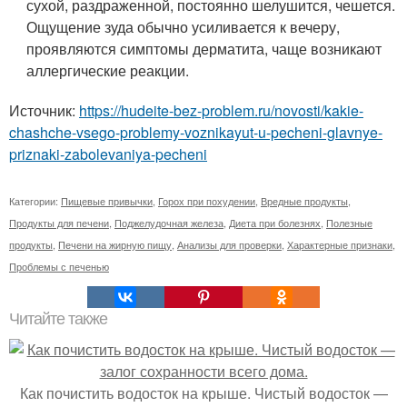
сухой, раздраженной, постоянно шелушится, чешется.
Ощущение зуда обычно усиливается к вечеру,
проявляются симптомы дерматита, чаще возникают
аллергические реакции.
Источник:
https://hudeite-bez-problem.ru/novosti/kakie-
chashche-vsego-problemy-voznikayut-u-pecheni-glavnye-
priznaki-zabolevaniya-pecheni
Категории:
Пищевые привычки
,
Горох при похудении
,
Вредные продукты
,
Продукты для печени
,
Поджелудочная железа
,
Диета при болезнях
,
Полезные
продукты
,
Печени на жирную пищу
,
Анализы для проверки
,
Характерные признаки
,
Проблемы с печенью
Читайте также
Как почистить водосток на крыше. Чистый водосток —