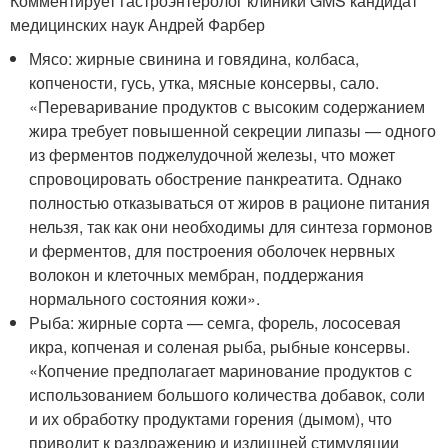
Комментирует гастроэнтеролог клиники GMS кандидат
медицинских наук Андрей Фарбер
Мясо: жирные свинина и говядина, колбаса,
копчености, гусь, утка, мясные консервы, сало.
«Переваривание продуктов с высоким содержанием
жира требует повышенной секреции липазы — одного
из ферментов поджелудочной железы, что может
спровоцировать обострение панкреатита. Однако
полностью отказываться от жиров в рационе питания
нельзя, так как они необходимы для синтеза гормонов
и ферментов, для построения оболочек нервных
волокон и клеточных мембран, поддержания
нормального состояния кожи».
Рыба: жирные сорта — семга, форель, лососевая
икра, копченая и соленая рыба, рыбные консервы.
«Копчение предполагает маринование продуктов с
использованием большого количества добавок, соли
и их обработку продуктами горения (дымом), что
приводит к раздражению и излишней стимуляции