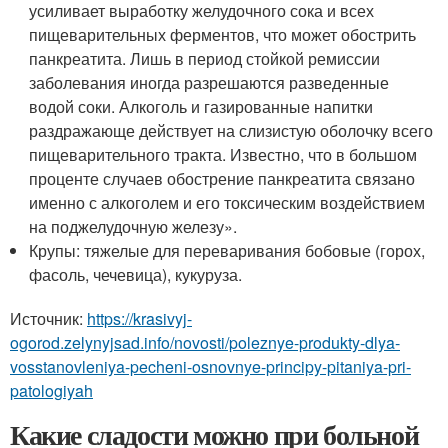
усиливает выработку желудочного сока и всех
пищеварительных ферментов, что может обострить
панкреатита. Лишь в период стойкой ремиссии
заболевания иногда разрешаются разведенные
водой соки. Алкоголь и газированные напитки
раздражающе действует на слизистую оболочку всего
пищеварительного тракта. Известно, что в большом
проценте случаев обострение панкреатита связано
именно с алкоголем и его токсическим воздействием
на поджелудочную железу».
Крупы: тяжелые для переваривания бобовые (горох,
фасоль, чечевица), кукуруза.
Источник:
https://krasivyj-
ogorod.zelynyjsad.info/novosti/poleznye-produkty-dlya-
vosstanovleniya-pecheni-osnovnye-principy-pitaniya-pri-
patologiyah
Какие сладости можно при больной