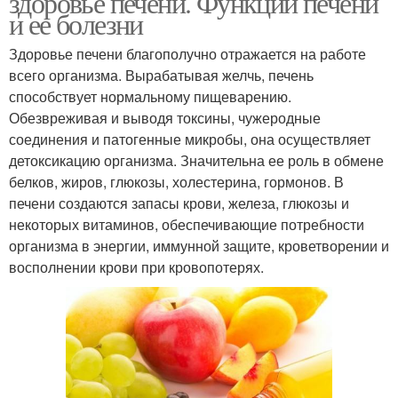
здоровье печени. Функции печени
и ее болезни
Здоровье печени благополучно отражается на работе
всего организма. Вырабатывая желчь, печень
Полезный продукт
Продукт для печени
способствует нормальному пищеварению.
Обезвреживая и выводя токсины, чужеродные
соединения и патогенные микробы, она осуществляет
детоксикацию организма. Значительна ее роль в обмене
Запрещенные продукты
Печени по версии
белков, жиров, глюкозы, холестерина, гормонов. В
печени создаются запасы крови, железа, глюкозы и
некоторых витаминов, обеспечивающие потребности
организма в энергии, иммунной защите, кроветворении и
восполнении крови при кровопотерях.
Привычки для печени
Продукты для здоровья
Продукты для
Печень в организме
оздоровления