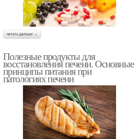
Важные продукты
Диета для печени
читать дальше →
Полезные продукты для
Продукты на завтрак
восстановления печени. Основные
принципы питания при
патологиях печени