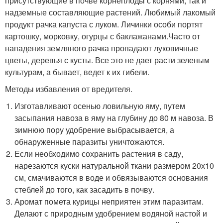
присутствующие в почве корнеплоды с корнями, так и
надземные составляющие растений. Любимый лакомый
продукт рачка капуста с луком. Личинки особи портят
картошку, морковку, огурцы с баклажанами.Часто от
нападения земляного рачка пропадают луковичные
цветы, деревья с кусты. Все это не дает расти зеленым
культурам, а бывает, ведет к их гибели.
Методы избавления от вредителя.
Изготавливают осенью ловильную яму, путем
засыпания навоза в яму на глубину до 80 м навоза. В
зимнюю пору удобрение выбрасывается, а
обнаруженные паразиты уничтожаются.
Если необходимо сохранить растения в саду,
нарезаются куски натуральной ткани размером 20х10
см, смачиваются в воде и обвязываются основания
стеблей до того, как засадить в почву.
Аромат помета курицы неприятен этим паразитам.
Делают с природным удобрением водяной настой и