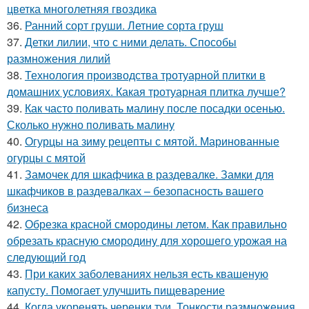
цветка многолетняя гвоздика
36.
Ранний сорт груши. Летние сорта груш
37.
Детки лилии, что с ними делать. Способы
размножения лилий
38.
Технология производства тротуарной плитки в
домашних условиях. Какая тротуарная плитка лучше?
39.
Как часто поливать малину после посадки осенью.
Сколько нужно поливать малину
40.
Огурцы на зиму рецепты с мятой. Маринованные
огурцы с мятой
41.
Замочек для шкафчика в раздевалке. Замки для
шкафчиков в раздевалках – безопасность вашего
бизнеса
42.
Обрезка красной смородины летом. Как правильно
обрезать красную смородину для хорошего урожая на
следующий год
43.
При каких заболеваниях нельзя есть квашеную
капусту. Помогает улучшить пищеварение
44.
Когда укоренять черенки туи. Тонкости размножения