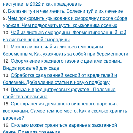
наступает в 2022 и как праздновать
8.
Болезни туи и чем лечить. Болезни туй и их лечение
9.
Чем подкормить крыжовник и смородину после сбора
урожая. Чем подкормить кусты крыжовника осенью
10.
Чай из листьев смородины. Ферментированный чай
из листьев черной смородины
11.
Можно ли пить чай из листьев смородины
беременным. Как ухаживать за собой при беременности
12.
Оформление красивого газона с цветами своими..
Видов кроватей для сада
13.
Обработка сада ранней весной от вредителей и
болезней. Добавление статьи в новую подборку
14.
Польза и вред цитрусовых фруктов.. Полезные
свойства апельсина
15.
Срок хранения домашнего вишневого варенья с
косточками. Самое темное место. Как и сколько хранить
варенье?
16.
Сколько может храниться варенье в закатанной
банке. Правила хранения