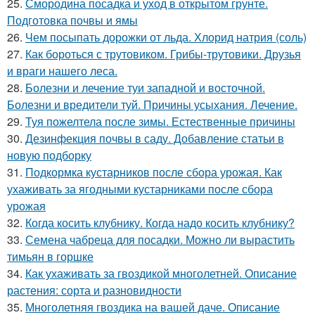
25.
Смородина посадка и уход в открытом грунте.
Подготовка почвы и ямы
26.
Чем посыпать дорожки от льда. Хлорид натрия (соль)
27.
Как бороться с трутовиком. Грибы-трутовики. Друзья
и враги нашего леса.
28.
Болезни и лечение туи западной и восточной.
Болезни и вредители туй. Причины усыхания. Лечение.
29.
Туя пожелтела после зимы. Естественные причины
30.
Дезинфекция почвы в саду. Добавление статьи в
новую подборку
31.
Подкормка кустарников после сбора урожая. Как
ухаживать за ягодными кустарниками после сбора
урожая
32.
Когда косить клубнику. Когда надо косить клубнику?
33.
Семена чабреца для посадки. Можно ли вырастить
тимьян в горшке
34.
Как ухаживать за гвоздикой многолетней. Описание
растения: сорта и разновидности
35.
Многолетняя гвоздика на вашей даче. Описание