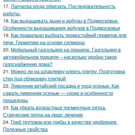
17.
Лапчатка когда обрезать. Последовательность
работы:
18.
Как выращивать дыни и арбузы в Подмосковье.
Особенности выращивания арбузов в Подмосковье
19.
Как правильно выбрать термостойкий герметик для
печи. Герметики на основе силикона
20.
Мобильный газгольдер на прицепе. Газгольдер в
автомобильном прицепе – насколько удобно такое
газоснабжение дома?
21.
Можно ли на шпаклевку клеить плитку. Подготовка
стен под облицовку плиткой
22.
Лимонник китайский посадка и уход осенью. Как
сажать лимонник осенью — сроки и особенности
процедуры
23.
Как убрать возрастные пигментные пятна.
Старческие пятна на лице: лечение
24.
Гриб трутовик или грибы в качестве удобрения.
Полезные свойства