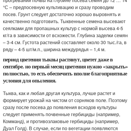
прогревании почвы на глубине посева семян до 12 … 14
°С – предпосевную культивацию и сразу проводим
посев. Грунт следует достаточно хорошо выровнять и
качественно подготовить. Тыквенные семена высевают
сеялками для пропашных культур с нормой высева 4-5
кг/га в зависимости от всхожести. Глубина заделки семян
– 3-4 см. Густота растений составляет около 30 тыс./га, в
ряду – 4-5 шт/м.п., ширина междурядья – 1,4 м.
период цветения тыквы растянут, цветет даже в
сентябре. но первый месяц цветения нужно «закрыть»
полностью, то есть обеспечить вполне благоприятные
условия для опыления.
Тыква, как и любая другая культура, лучше растет и
формирует урожай на чистом от сорняков поле. Поэтому
сразу после посева до появления всходов культуры
следует применять почвенные гербициды (например,
Комманд), и противозлаковые гербициды (например,
Дуал Голд). В случае, если по вегетации появляются