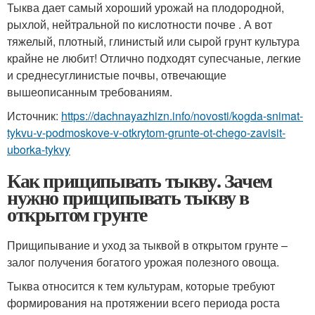
Тыква дает самый хороший урожай на плодородной,
рыхлой, нейтральной по кислотности почве . А вот
тяжелый, плотный, глинистый или сырой грунт культура
крайне не любит! Отлично подходят супесчаные, легкие
и среднесуглинистые почвы, отвечающие
вышеописанным требованиям.
Источник:
https://dachnayazhizn.info/novosti/kogda-snimat-
tykvu-v-podmoskove-v-otkrytom-grunte-ot-chego-zavisit-
uborka-tykvy
Как прищипывать тыкву. Зачем
нужно прищипывать тыкву в
открытом грунте
Прищипывание и уход за тыквой в открытом грунте –
залог получения богатого урожая полезного овоща.
Тыква относится к тем культурам, которые требуют
формирования на протяжении всего периода роста