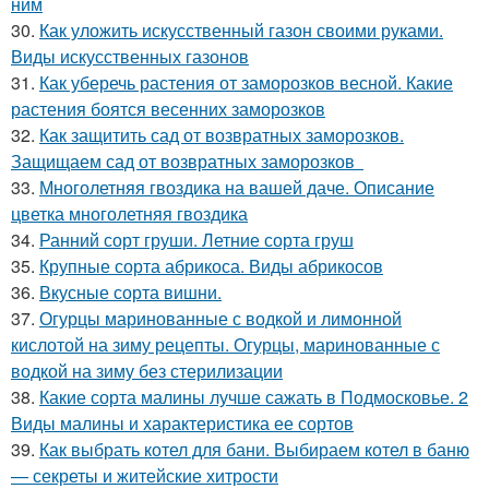
ним
30.
Как уложить искусственный газон своими руками.
Виды искусственных газонов
31.
Как уберечь растения от заморозков весной. Какие
растения боятся весенних заморозков
32.
Как защитить сад от возвратных заморозков.
Защищаем сад от возвратных заморозков
33.
Многолетняя гвоздика на вашей даче. Описание
цветка многолетняя гвоздика
34.
Ранний сорт груши. Летние сорта груш
35.
Крупные сорта абрикоса. Виды абрикосов
36.
Вкусные сорта вишни.
37.
Огурцы маринованные с водкой и лимонной
кислотой на зиму рецепты. Огурцы, маринованные с
водкой на зиму без стерилизации
38.
Какие сорта малины лучше сажать в Подмосковье. 2
Виды малины и характеристика ее сортов
39.
Как выбрать котел для бани. Выбираем котел в баню
— секреты и житейские хитрости