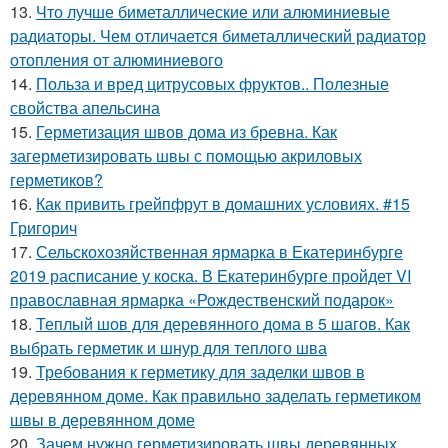
13.
Что лучше биметаллические или алюминиевые
радиаторы. Чем отличается биметаллический радиатор
отопления от алюминиевого
14.
Польза и вред цитрусовых фруктов.. Полезные
свойства апельсина
15.
Герметизация швов дома из бревна. Как
загерметизировать швы с помощью акриловых
герметиков?
16.
Как привить грейпфрут в домашних условиях. #15
Григорич
17.
Сельскохозяйственная ярмарка в Екатеринбурге
2019 расписание у коска. В Екатеринбурге пройдет VI
православная ярмарка «Рождественский подарок»
18.
Теплый шов для деревянного дома в 5 шагов. Как
выбрать герметик и шнур для теплого шва
19.
Требования к герметику для заделки швов в
деревянном доме. Как правильно заделать герметиком
швы в деревянном доме
20.
Зачем нужно герметизировать швы деревянных