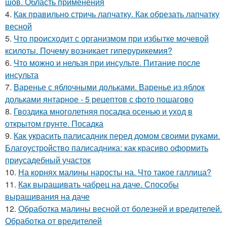
шов. Область применения
4.
Как правильно стричь лапчатку. Как обрезать лапчатку
весной
5.
Что происходит с организмом при избытке мочевой
ксилоты. Почему возникает гиперурикемия?
6.
Что можно и нельзя при инсульте. Питание после
инсульта
7.
Варенье с яблочными дольками. Варенье из яблок
дольками янтарное - 5 рецептов с фото пошагово
8.
Гвоздика многолетняя посадка осенью и уход в
открытом грунте. Посадка
9.
Как украсить палисадник перед домом своими руками.
Благоустройство палисадника: как красиво оформить
приусадебный участок
10.
На корнях малины наросты на. Что такое галлица?
11.
Как выращивать чабрец на даче. Способы
выращивания на даче
12.
Обработка малины весной от болезней и вредителей.
Обработка от вредителей