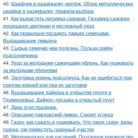
40.
Шкафчик в раздевалку чертеж. Обзор металлических
шкафов в раздевалку, правила выбора
41.
Как вырастить гвоздика садовая. Гвоздика садовая:
роскошное цветение и несложный уход
42.
Как правильно посадить тимьян семенами.
Выращивание тимьяна
43.
Сырые семечки чем полезны. Польза семян
подсолнечника
44.
Уход за молодыми саженцами яблонь. Как ухаживать
за молодыми яблонями
45.
Заготовка корень подсолнуха. Как не ошибиться при
покупке корней или при их заготовке
46.
Выращивание дайкона в открытом грунте в
Подмосковье. Дайкон: посадка в открытый грунт
47.
День огня праздник.
48.
Описание павловский лимон. Секрет успеха
49.
Газон, как сажать и ухаживать. Что такое газон, виды
газона, где поместить газонный участок
50.
Метронидазол для растений. Поэтапное руководство