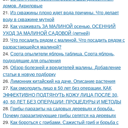
домов. Акриловые
21.
Из скважины плохо идет вода причины. Что делает
воду в скважине мутной
22.
Как ухаживать ЗА МАЛИНОЙ осенью. ОСЕННИЙ
УХОД ЗА МАЛИНОЙ САДОВОЙ (летней)
23.
Что посадить рядом с малиной. Что посадить рядом с
разрастающейся малиной?
24.
Сорта опылители яблонь таблица. Сорта яблонь,
подходящие для опыления
25.
Обзор болезней и вредителей малины. Добавление
статьи в новую подборку
26.
Лимонник китайский на даче. Описание растения
27.
Как омолодить лицо в 50 лет без операции. КАК
ЭФФЕКТИВНО ПОДТЯНУТЬ КОЖУ ЛИЦА ПОСЛЕ 30,
40, 50 ЛЕТ БЕЗ ОПЕРАЦИИ: ПРОЦЕДУРЫ И МЕТОДЫ
28.
Грибы-паразиты на садовых деревьях и борьба..
Почему паразитирующие грибы селятся на деревьях
29.
Как бороться с грибами. Сажистый гриб и борьба с