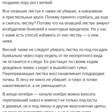
позднюю пору рост ветвей.
Все опавшие листья я также не убираю, а наваливаю
в приствольные круги. Почему принято сгребать, да еще
и сжигать листву? Потому что на опавшей листве зимуют
возбудители болезней и некоторые вредители. Но у нас
с вами есть способ избавить от них листву — о нем
ниже.
Весной также не следует убирать листву из-под посадок.
Буквально через пару недель от ее неопрятного вида
не останется и следа. Ее растащат по своим ходам
дождевые черви, съедят и выработают гумус.
Перепревающая листва восстанавливает плодородие
почвы. В лесу ее никто не убирает, и гумус в почве
накапливается, а не уменьшается.
В конце октября — начале ноября можно вносить
перепревший навоз и компост не только под кусты
и деревья, но и под пионы и другие многолетние цветы,
но тоже по периметру кроны, а не в центр куста.