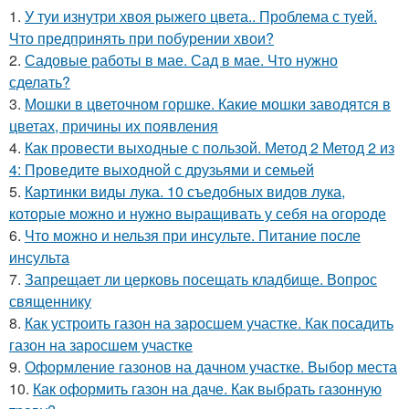
1.
У туи изнутри хвоя рыжего цвета.. Проблема с туей.
Что предпринять при побурении хвои?
2.
Садовые работы в мае. Сад в мае. Что нужно
сделать?
3.
Мошки в цветочном горшке. Какие мошки заводятся в
цветах, причины их появления
4.
Как провести выходные с пользой. Метод 2 Метод 2 из
4: Проведите выходной с друзьями и семьей
5.
Картинки виды лука. 10 съедобных видов лука,
которые можно и нужно выращивать у себя на огороде
6.
Что можно и нельзя при инсульте. Питание после
инсульта
7.
Запрещает ли церковь посещать кладбище. Вопрос
священнику
8.
Как устроить газон на заросшем участке. Как посадить
газон на заросшем участке
9.
Оформление газонов на дачном участке. Выбор места
10.
Как оформить газон на даче. Как выбрать газонную