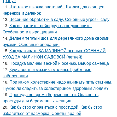
траву?
11.
Что такое школка растений. Школка для сеянцев,
черенков и деленок
12.
Весенние обработки в саду. Основные угрозы саду
13.
Как вырастить грейпфрут на подоконнике.
Особенности выращивания
14.
Делаем теплый шов для деревянного дома своими
руками. Основные операции:
15.
Как ухаживать ЗА МАЛИНОЙ осенью. ОСЕННИЙ
УХОД ЗА МАЛИНОЙ САДОВОЙ (летней)
16.
Посадка малины весной и осенью. Выбор саженца
17.
Курчавость и мозаика малины. Грибковые
заболевания
18.
При каком холестерине надо начинать пить статины.
Нужно ли следить за холестерином здоровым людям?
19.
Простуда во время беременности. Опасность
простуды для беременных женщин
20.
Как быстро справиться с простудой. Как быстро
избавиться от насморка. Советы врачей