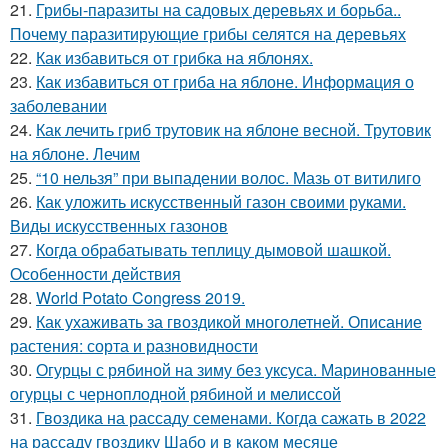
21.
Грибы-паразиты на садовых деревьях и борьба..
Почему паразитирующие грибы селятся на деревьях
22.
Как избавиться от грибка на яблонях.
23.
Как избавиться от гриба на яблоне. Информация о
заболевании
24.
Как лечить гриб трутовик на яблоне весной. Трутовик
на яблоне. Лечим
25.
“10 нельзя” при выпадении волос. Мазь от витилиго
26.
Как уложить искусственный газон своими руками.
Виды искусственных газонов
27.
Когда обрабатывать теплицу дымовой шашкой.
Особенности действия
28.
World Potato Congress 2019.
29.
Как ухаживать за гвоздикой многолетней. Описание
растения: сорта и разновидности
30.
Огурцы с рябиной на зиму без уксуса. Маринованные
огурцы с черноплодной рябиной и мелиссой
31.
Гвоздика на рассаду семенами. Когда сажать в 2022
на рассаду гвоздику Шабо и в каком месяце