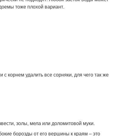
одоемы тоже плохой вариант.
 с корнем удалить все сорняки, для чего так же
ести, золы, мела или доломитовой муки.
бокие борозды от его вершины к краям – это