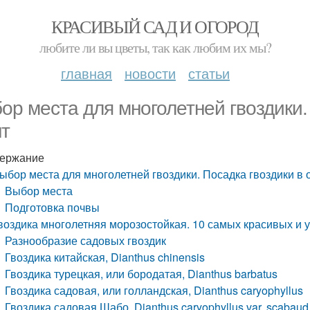
КРАСИВЫЙ САД И ОГОРОД
любите ли вы цветы, так как любим их мы?
главная
новости
статьи
ор места для многолетней гвоздики.
нт
ержание
ыбор места для многолетней гвоздики. Посадка гвоздики в 
Выбор места
Подготовка почвы
воздика многолетняя морозостойкая. 10 самых красивых и 
Разнообразие садовых гвоздик
Гвоздика китайская, Dianthus chinensis
Гвоздика турецкая, или бородатая, Dianthus barbatus
Гвоздика садовая, или голландская, Dianthus caryophyllus
Гвоздика садовая Шабо, Dianthus caryophyllus var. scabaud