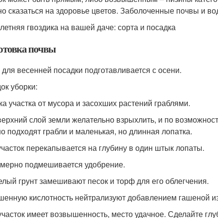
но сказаться на здоровье цветов. Заболоченные почвы и в
летняя гвоздика на вашей даче: сорта и посадка
отовка почвы
 для весенней посадки подготавливается с осени.
ок уборки:
ка участка от мусора и засохших растений граблями.
верхний слой земли желательно взрыхлить, и по возможности
о подходят грабли и маленькая, но длинная лопатка.
участок перекапывается на глубину в один штык лопаты.
мерно подмешивается удобрение.
елый грунт замешивают песок и торф для его облегчения.
енную кислотность нейтрализуют добавлением гашеной изв
участок имеет возвышенность, место удачное. Сделайте глу