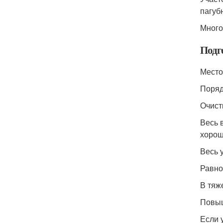
пагуб
Много
Подг
Место
Поряд
Очист
Весь 
хорош
Весь 
Равно
В тяж
Повыш
Если 