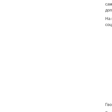
сам
доп
На 
соц
Гво