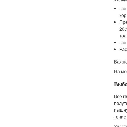
Пос
кор
Пре
20с
тол
Пос
Рас
Важн
На мо
Выбо
Все г
полут
пышну
тенис
Участ