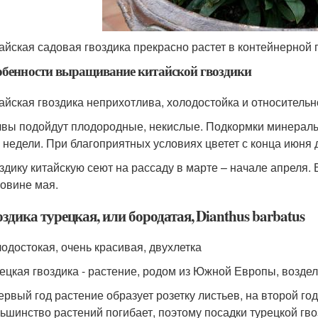
айская садовая гвоздика прекрасно растет в контейнерной 
обенности выращивание китайской гвоздики
айская гвоздика неприхотлива, холодостойка и относительн
вы подойдут плодородные, некислые. Подкормки минераль
 недели. При благоприятных условиях цветет с конца июня 
здику китайскую сеют на рассаду в марте – начале апреля.
овине мая.
здика турецкая, или бородатая, Dianthus barbatus
одостокая, очень красивая, двухлетка
ецкая гвоздика - растение, родом из Южной Европы, возделы
ервый год растение образует розетку листьев, на второй год
ьшинство растений погибает, поэтому посадки турецкой гв