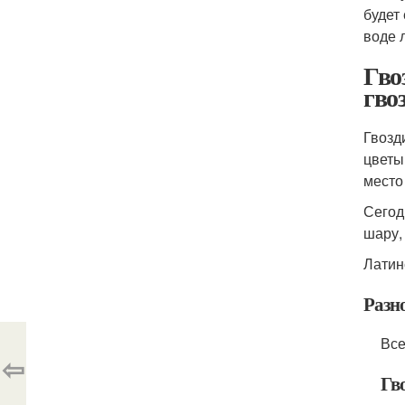
будет
воде л
Гво
гво
Гвозд
цветы
место
Сегод
шару,
Латин
Разн
Все
⇦
Гво