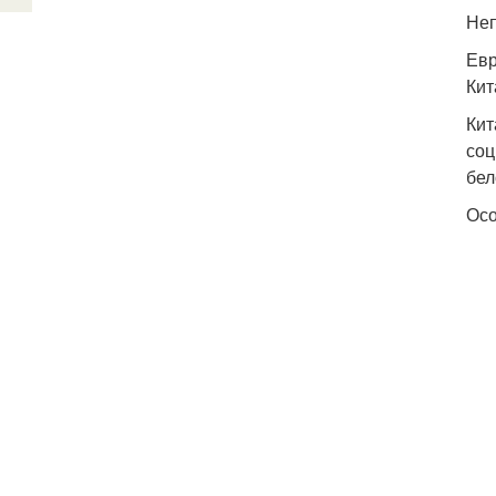
Неп
Евр
Кит
Кит
соц
бел
Осо