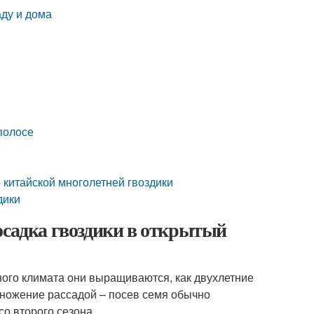
аду и дома
полосе
 китайской многолетней гвоздики
дики
осадка гвоздики в открытый
ного климата они выращиваются, как двухлетние
множение рассадой – посев семя обычно
со второго сезона.