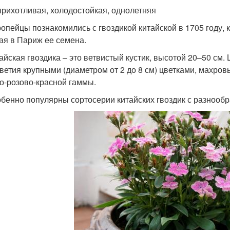
рихотливая, холодостойкая, однолетняя
опейцы познакомились с гвоздикой китайской в 1705 году,
ая в Париж ее семена.
айская гвоздика – это ветвистый кустик, высотой 20–50 с
ветия крупными (диаметром от 2 до 8 см) цветками, махро
о-розово-красной гаммы.
бенно популярны сортосерии китайских гвоздик с разнообр