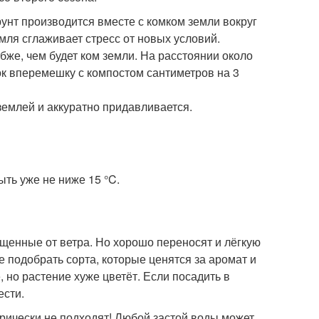
унт производится вместе с комком земли вокруг
емля сглаживает стресс от новых условий.
бже, чем будет ком земли. На расстоянии около
ок вперемешку с компостом сантиметров на 3
землей и аккуратно придавливается.
ть уже не ниже 15 °C.
щенные от ветра. Но хорошо переносят и лёгкую
е подобрать сорта, которые ценятся за аромат и
но растение хуже цветёт. Если посадить в
ести.
рически не подходят! Любой застой воды может