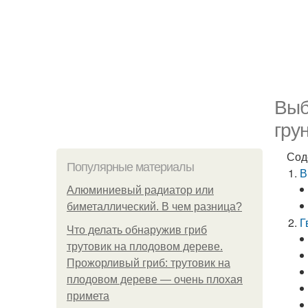
Выб
гру
Сод
Популярные материалы
В
Алюминиевый радиатор или
биметаллический. В чем разница?
Г
Что делать обнаружив гриб
трутовик на плодовом дереве.
Прожорливый гриб: трутовик на
плодовом дереве — очень плохая
примета