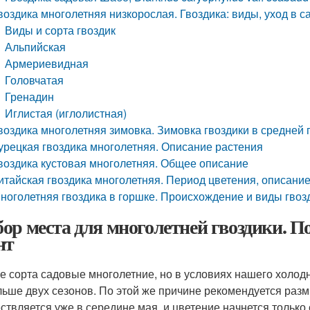
воздика многолетняя низкорослая. Гвоздика: виды, уход в с
Виды и сорта гвоздик
Альпийская
Армериевидная
Головчатая
Гренадин
Иглистая (иглолистная)
воздика многолетняя зимовка. Зимовка гвоздики в средней 
урецкая гвоздика многолетняя. Описание растения
воздика кустовая многолетняя. Общее описание
итайская гвоздика многолетняя. Период цветения, описание
ноголетняя гвоздика в горшке. Происхождение и виды гвоз
ор места для многолетней гвоздики. П
нт
е сорта садовые многолетние, но в условиях нашего холод
льше двух сезонов. По этой же причине рекомендуется раз
ствляется уже в середине мая, и цветение начнется только 