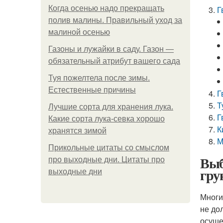
Когда осенью надо прекращать
Г
полив малины. Правильный уход за
малиной осенью
Газоны и лужайки в саду. Газон —
обязательный атрибут вашего сада
Туя пожелтела после зимы.
Естественные причины
Г
Т
Лучшие сорта для хранения лука.
Г
Какие сорта лука-севка хорошо
К
хранятся зимой
М
Прикольные цитаты со смыслом
Выб
про выходные дни. Цитаты про
гру
выходные дни
Многи
не до
осуще