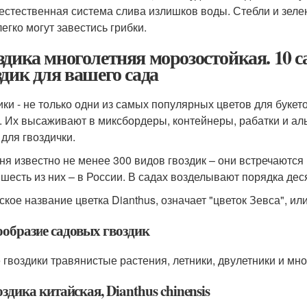
 естественная система слива излишков воды. Стебли и зеле
егко могут завестись грибки.
здика многолетняя морозостойкая. 10 
здик для вашего сада
ики - не только одни из самых популярных цветов для буке
. Их высаживают в миксбордеры, контейнеры, рабатки и ал
 для гвоздички.
ня известно не менее 300 видов гвоздик – они встречаются
 шесть из них – в России. В садах возделывают порядка дес
ское название цветка Dianthus, означает "цветок Зевса", ил
ообразие садовых гвоздик
 гвоздики травянистые растения, летники, двулетники и мно
здика китайская, Dianthus chinensis