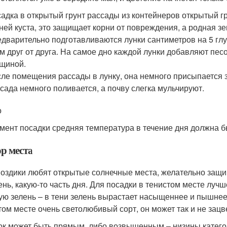
адка в открытый грунт рассады из контейнеров открытый гр
ней куста, это защищает корни от повреждения, а родная з
дварительно подготавливаются лунки сантиметров на 5 глу
м друг от друга. На самое дно каждой лунки добавляют пес
щиной.
ле помещения рассады в лунку, она немного присыпается 
сада немного поливается, а почву слегка мульчируют.
о
мент посадки средняя температура в течение дня должна бы
р места
воздики любят открытые солнечные места, желательно защи
ень, какую-то часть дня. Для посадки в тенистом месте лучш
ю зелень – в тени зелень вырастает насыщеннее и пышнее, 
том месте очень светолюбивый сорт, он может так и не зацв
ок может быть прямым, либо возвышенным – низины катего