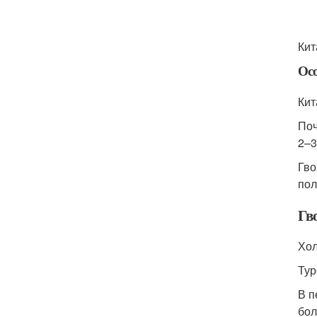
Кит
Ос
Кит
Поч
2–3
Гво
пол
Гво
Хол
Тур
В п
бол