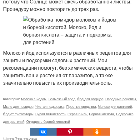
потому что Солнце может сжечь обработанной листвы.
Процедуру можно повторить до трех раз.
Молоко и йод используются в различных рецептов для
защиты и подкормки садовых растений. Мои
рекомендации помогут, без химических веществ, чтобы
защитить ваши растения от паразитов, а также
значительно повысить их производительность.
Категории:
Молоко с йодом
,
Возможный вред
,
Йод для огурцов
,
Народные рецепты
,
Мыло для помидор
,
Чистая подкормка
,
Простые средства
,
Молоко для растений
,
Йод от фитофторы
,
Бурая пятнистость
,
Серая гниль
,
Борная кислота
,
Подкормка
для растений
,
Огурцов с борной кислотой
Читайте также