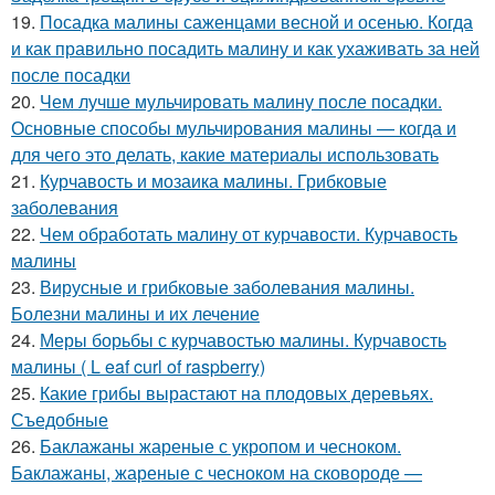
19.
Посадка малины саженцами весной и осенью. Когда
и как правильно посадить малину и как ухаживать за ней
после посадки
20.
Чем лучше мульчировать малину после посадки.
Основные способы мульчирования малины — когда и
для чего это делать, какие материалы использовать
21.
Курчавость и мозаика малины. Грибковые
заболевания
22.
Чем обработать малину от курчавости. Курчавость
малины
23.
Вирусные и грибковые заболевания малины.
Болезни малины и их лечение
24.
Меры борьбы с курчавостью малины. Курчавость
малины ( L eaf curl of raspberry)
25.
Какие грибы вырастают на плодовых деревьях.
Съедобные
26.
Баклажаны жареные с укропом и чесноком.
Баклажаны, жареные с чесноком на сковороде —