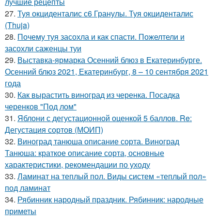
лучшие рецепты
27.
Туя окциденталис с6 Гранулы. Туя окциденталис
(Thuja)
28.
Почему туя засохла и как спасти. Пожелтели и
засохли саженцы туи
29.
Выставка-ярмарка Осенний блюз в Екатеринбурге.
Осенний блюз 2021, Екатеринбург, 8 – 10 сентября 2021
года
30.
Как вырастить виноград из черенка. Посадка
черенков "Под лом"
31.
Яблони с дегустационной оценкой 5 баллов. Re:
Дегустация сортов (МОИП)
32.
Виноград танюша описание сорта. Виноград
Танюша: краткое описание сорта, основные
характеристики, рекомендации по уходу
33.
Ламинат на теплый пол. Виды систем «теплый пол»
под ламинат
34.
Рябинник народный праздник. Рябинник: народные
приметы