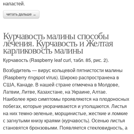
напастей.
читать дальше →
Курчавость малины способы
лечения. Курчавость и Желтая
карликовость малины
Курчавость (Raspberry leaf curl, табл. 85, рис. 2).
Возбудитель — вирус кольцевой пятнистости малины
(Raspberry ringspot virus). Широко распространена в
США, Канаде. В нашей стране отмечена в Молдове,
Латвии, Литве, Казахстане, на Украине, Алтае.
Наиболее ярко симптомы проявляются на плодоносных
побегах, которые укора­чиваются и утолщаются. Листья
на них темно-зеленые, морщинистые, жесткие и ломкие
с загнутыми книзу краями (кур­чавость). Осенью листья
становятся брон­зовыми. Появляется стекловидность, а