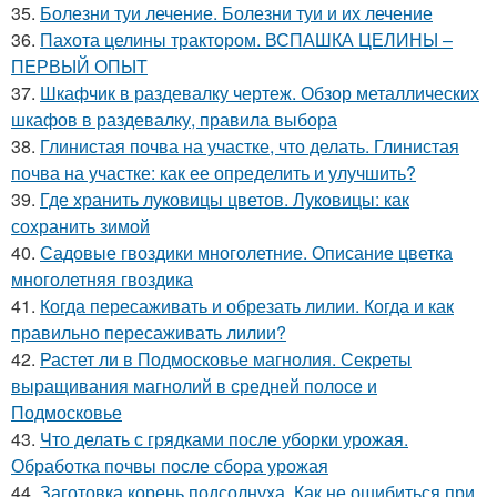
35.
Болезни туи лечение. Болезни туи и их лечение
36.
Пахота целины трактором. ВСПАШКА ЦЕЛИНЫ –
ПЕРВЫЙ ОПЫТ
37.
Шкафчик в раздевалку чертеж. Обзор металлических
шкафов в раздевалку, правила выбора
38.
Глинистая почва на участке, что делать. Глинистая
почва на участке: как ее определить и улучшить?
39.
Где хранить луковицы цветов. Луковицы: как
сохранить зимой
40.
Садовые гвоздики многолетние. Описание цветка
многолетняя гвоздика
41.
Когда пересаживать и обрезать лилии. Когда и как
правильно пересаживать лилии?
42.
Растет ли в Подмосковье магнолия. Секреты
выращивания магнолий в средней полосе и
Подмосковье
43.
Что делать с грядками после уборки урожая.
Обработка почвы после сбора урожая
44.
Заготовка корень подсолнуха. Как не ошибиться при