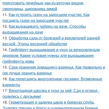
приготовить лечебные чаи из веточек вишни,
смородины, шиповника зимой
11.
Как устроить газон на заросшем участке. Как
посадить газон на заросшем участке
12.
Как выращивать чабрец на даче. Способы
выращивания на даче
13.
Обработка сада от болезней и вредителей ранней
весной. Этапы весенней обработки
14.
Грейпфрут выращивание и уход за вечнозеленым
деревом. Какие условия нужны для выращивания
грейпфрута дома
15.
Срок хранения домашнего варенья. Как правильно и
где лучше хранить варенье
16.
Как пересадить многолетнюю гвоздику. Возможные
варианты
17.
Виноградная школка и уход за ней. Сад и огород -
поделись с друзьями!
18.
Герметизация и заделка швов в бревнах сруба.
Заделка трещин в брусе и оцилиндрованном бревне