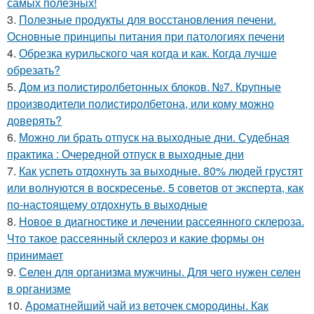
самых полезных!
3.
Полезные продукты для восстановления печени.
Основные принципы питания при патологиях печени
4.
Обрезка курильского чая когда и как. Когда лучше
обрезать?
5.
Дом из полистиролбетонных блоков. №7. Крупные
производители полистиролбетона, или кому можно
доверять?
6.
Можно ли брать отпуск на выходные дни. Судебная
практика : Очередной отпуск в выходные дни
7.
Как успеть отдохнуть за выходные. 80% людей грустят
или волнуются в воскресенье. 5 советов от эксперта, как
по-настоящему отдохнуть в выходные
8.
Новое в диагностике и лечении рассеянного склероза.
Что такое рассеянный склероз и какие формы он
принимает
9.
Селен для организма мужчины. Для чего нужен селен
в организме
10.
Ароматнейший чай из веточек смородины. Как