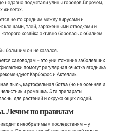
еще недавно подметали улицы городов.Впрочем,
х жилетах.
ется нечто средним между вирусами и
и: клещами, тлей, зараженными отводками и
 которого хозяйка активно боролась с обилием
 бы большим он не казался.
тается садоводам – это уничтожение заболевших
филактики помогут регулярная очистка ягодника
 рекомендуют Карбофос и Актеллик.
ная пыль, картофельная ботва (но не осенняя и
сячелистник и ромашка. Эти препараты
опасны для растений и окружающих людей.
ы. Лечим по правилам
риводит к необратимым последствиям – у
орню. Понятно, что об урожае в такой год не