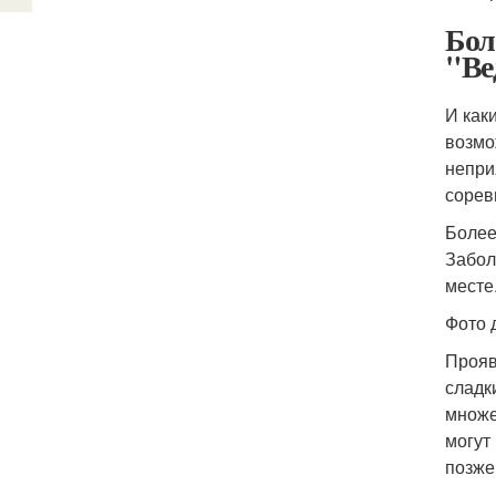
Бол
"Ве
И как
возмо
непри
сорев
Более
Забол
месте
Фото 
Прояв
сладк
множе
могут
позже