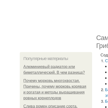
Сам
Гри
Сод
Популярные материалы
С
Алюминиевый радиатор или
биметаллический. В чем разница?
Почему морковь многохвостая.
Причины, почему морковь корявая
Б
и рогатая и методы выращивания
э
ровных корнеплодов
Б
Слива ромен описание сорта.