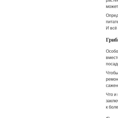
может
Опред
питат
И всё
Гриб
Особо
вмест
посад
Чтобы
ремон
сажен
Что и
заклю
к бол