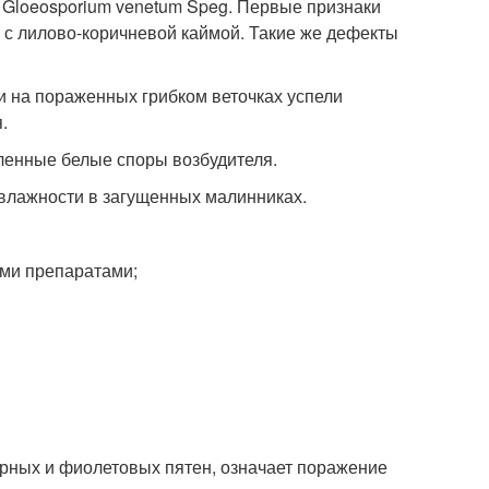
 Gloeosporium venetum Speg. Первые признаки
с лилово-коричневой каймой. Такие же дефекты
ли на пораженных грибком веточках успели
.
ленные белые споры возбудителя.
 влажности в загущенных малинниках.
ми препаратами;
рных и фиолетовых пятен, означает поражение