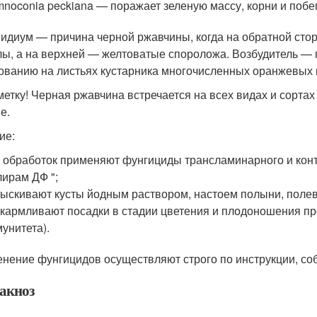
noconia peckiana — поражает зеленую массу, корни и побег
идиум — причина черной ржавчины, когда на обратной сто
лы, а на верхней — желтоватые спороложа. Возбудитель — 
ованию на листьях кустарника многочисленных оранжевых 
метку! Черная ржавчина встречается на всех видах и сорта
е.
ие:
 обработок применяют фунгициды трансламинарного и контак
ирам ДФ ";
ыскивают кусты йодным раствором, настоем полыни, полев
кармливают посадки в стадии цветения и плодоношения п
унитета).
нение фунгицидов осуществляют строго по инструкции, соб
акноз