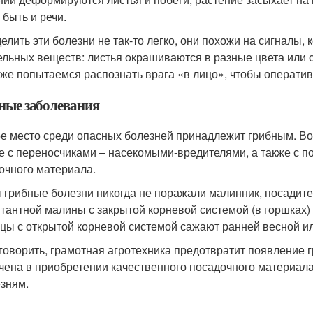
 быть и речи.
елить эти болезни не так-то легко, они похожи на сигналы,
ельных веществ: листья окрашиваются в разные цвета или с
 же попытаемся распознать врага «в лицо», чтобы оператив
ные заболевания
е место среди опасных болезней принадлежит грибным. Во
е с переносчиками – насекомыми-вредителями, а также с 
очного материала.
 грибные болезни никогда не поражали малинник, посадите
тантной малины с закрытой корневой системой (в горшках) 
цы с открытой корневой системой сажают ранней весной и
 говорить, грамотная агротехника предотвратит появление 
чена в приобретении качественного посадочного материала 
езням.