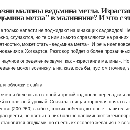
езни малины ведьмина метла. Израста
дьмина метла" в малиннике? И что с э
ие только напасти не поджидают начинающих садоводов! Нет,
жно, случаются, но те с ними как-то справляются на ранни
ятностью, может стать «ведьмина метла». И речь идет вовс
нованиях в Хогвартсе. Разговор пойдет о более прозаичных
 научное определение звучит как «израстание малины». Но 
евание может возникнуть на, казалось бы, пустом (точнее,
.
для обложки с сайта
ляется болезнь на второй и третий год после пересадки и 
ий и полезный урожай. Сначала спящая корневая почка в ав
ство (200-250) слабых, тонких побегов, которые значительн
 расцвести, но цветы на них больше напоминают экземпляр
 становятся ягодками, но съесть их особого желания не воз