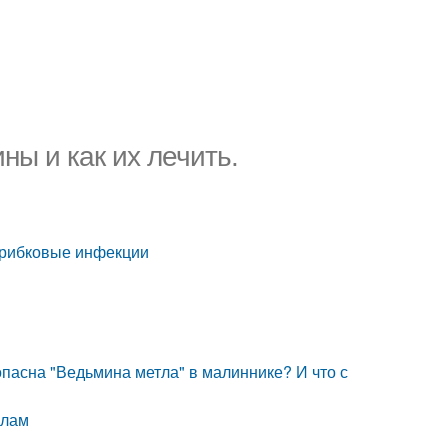
ы и как их лечить.
Грибковые инфекции
пасна "Ведьмина метла" в малиннике? И что с
илам