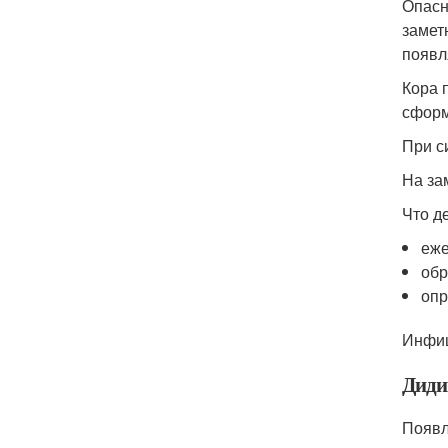
Опасн
замет
появл
Кора 
сформ
При с
На за
Что д
еже
обр
опр
Инфиц
Диди
Появл