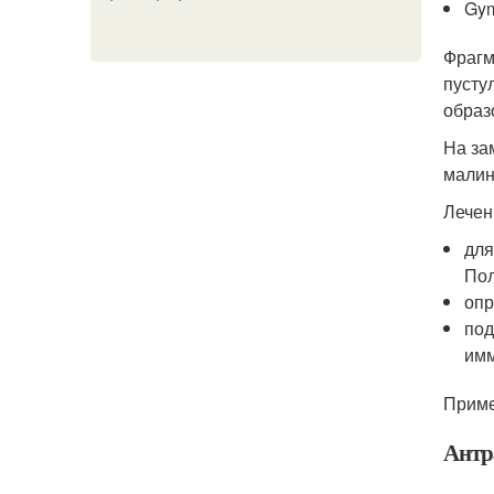
Gym
Фрагм
пусту
образ
На за
малин
Лечен
для
Пол
опр
под
имм
Приме
Антр