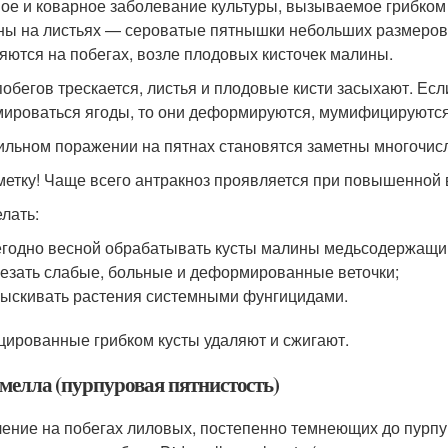
ое и коварное заболевание культуры, вызываемое грибком
ны на листьях — сероватые пятнышки небольших размеров 
яются на побегах, возле плодовых кисточек малины.
побегов трескается, листья и плодовые кисти засыхают. Ес
ироваться ягоды, то они деформируются, мумифицируются
ильном поражении на пятнах становятся заметны многочис
метку! Чаще всего антракноз проявляется при повышенной
елать:
годно весной обрабатывать кусты малины медьсодержащи
езать слабые, больные и деформированные веточки;
ыскивать растения системными фунгицидами.
ированные грибком кусты удаляют и сжигают.
мелла (пурпуровая пятнистость)
ение на побегах лиловых, постепенно темнеющих до пурпу