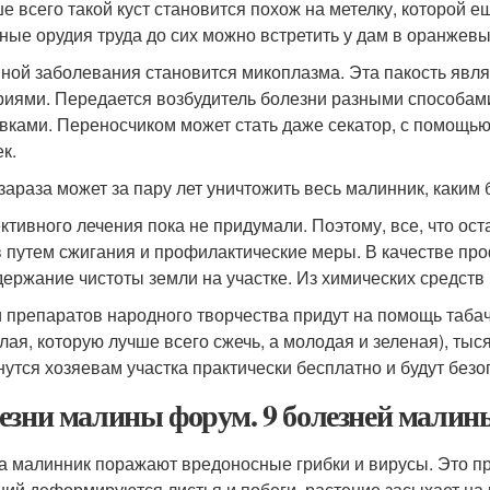
е всего такой куст становится похож на метелку, которой 
ные орудия труда до сих можно встретить у дам в оранжевы
ной заболевания становится микоплазма. Эта пакость явля
риями. Передается возбудитель болезни разными способам
вками. Переносчиком может стать даже секатор, с помощью
к.
 зараза может за пару лет уничтожить весь малинник, каким
тивного лечения пока не придумали. Поэтому, все, что ос
в путем сжигания и профилактические меры. В качестве про
держание чистоты земли на участке. Из химических средств
 препаратов народного творчества придут на помощь табач
лая, которую лучше всего сжечь, а молодая и зеленая), ты
нутся хозяевам участка практически бесплатно и будут без
езни малины форум. 9 болезней малин
а малинник поражают вредоносные грибки и вирусы. Это п
ний деформируются листья и побеги, растение засыхает на к