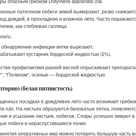
уры опасным грибком Didymella applanata (см.
енные патогеном побеги зимой вымерзают, резко снижает
иод дождей, в прохладное и влажное лето. Часто поражают
телем, как стеблевая галлица.
елать:
 обнаружении инфекции ветки вырезают;
абатывают кустарник бордоской жидкостью (2%).
естве профилактики ранней весной опрыскивают препаратами
, "", "Полихом", осенью — бордоской жидкостью.
ториоз (белая пятнистость)
ущенных посадках в дождливое лето часто возникает грибк
ria rubi. На листьях образуются беловатые пятна, появляю
ние и усыхание листьев, побегов. Споры успешно зимуют в 
ые побеги и нераспустившиеся почки.
ринятия оперативных мер можно потерять большую часть м