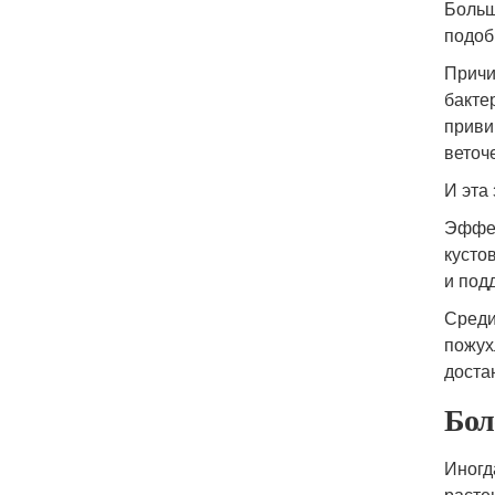
Больш
подоб
Причи
бакте
приви
веточе
И эта
Эффек
кусто
и под
Среди
пожух
доста
Бол
Иногд
расте