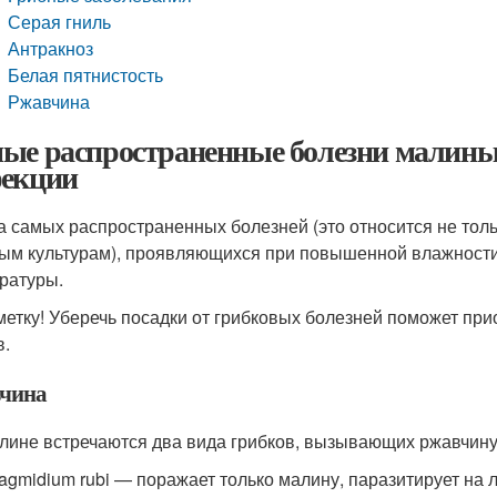
Серая гниль
Антракноз
Белая пятнистость
Ржавчина
ые распространенные болезни малины 
екции
а самых распространенных болезней (это относится не толь
ым культурам), проявляющихся при повышенной влажности,
ратуры.
метку! Уберечь посадки от грибковых болезней поможет пр
в.
чина
лине встречаются два вида грибков, вызывающих ржавчину
agmidium rubi — поражает только малину, паразитирует на л