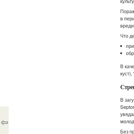
культ
Пораж
в пер
вреди
Что д
при
обр
В кач
куст)
Стреп
В заг
Septo
увяда
⇦
молод
Без п