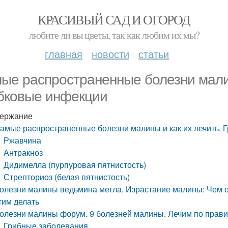
КРАСИВЫЙ САД И ОГОРОД
любите ли вы цветы, так как любим их мы?
главная
новости
статьи
ые распространенные болезни малин
бковые инфекции
ержание
амые распространенные болезни малины и как их лечить. 
Ржавчина
Антракноз
Дидимелла (пурпуровая пятнистость)
Стрепториоз (белая пятнистость)
олезни малины ведьмина метла. Израстание малины: Чем о
тим делать
олезни малины форум. 9 болезней малины. Лечим по прав
Грибные заболевания