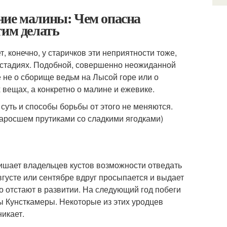
ние малины: Чем опасна
тим делать
 конечно, у старичков эти неприятности тоже,
х стадиях. Подобной, совершенно неожиданной
е не о сборище ведьм на Лысой горе или о
 вещах, а конкретно о малине и ежевике.
суть и способы борьбы от этого не меняются.
 заросшем прутиками со сладкими ягодками)
лишает владельцев кустов возможности отведать
густе или сентябре вдруг просыпается и выдает
о отстают в развитии. На следующий год побеги
ы Кунсткамеры. Некоторые из этих уродцев
никает.