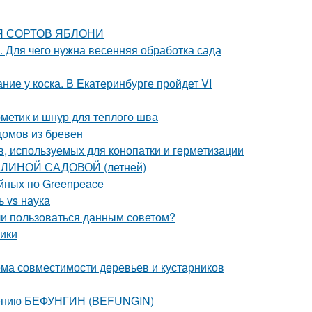
ИЯ СОРТОВ ЯБЛОНИ
. Для чего нужна весенняя обработка сада
ие у коска. В Екатеринбурге пройдет VI
рметик и шнур для теплого шва
домов из бревен
, используемых для конопатки и герметизации
АЛИНОЙ САДОВОЙ (летней)
йных по Greenpeace
 vs наука
 ли пользоваться данным советом?
ики
ема совместимости деревьев и кустарников
енению БЕФУНГИН (BEFUNGIN)