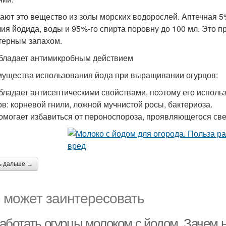
ают это вещество из золы морских водорослей. Аптечная 5%
алия йодида, воды и 95%-го спирта поровну до 100 мл. Это п
терным запахом.
бладает антимикробным действием
ущества использования йода при выращивании огурцов:
бладает антисептическими свойствами, поэтому его исполь
ов: корневой гнили, ложной мучнистой росы, бактериоза.
омогает избавиться от пероноспороза, проявляющегося св
ь дальше →
 может заинтересовать
аботать огурцы молоком с йодом. Зачем 