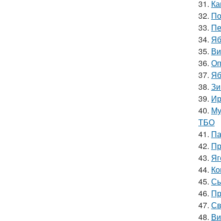
31.
Ка
32.
По
33.
Пе
34.
Яб
35.
Ви
36.
Оп
37.
Яб
38.
Зи
39.
Ир
40.
Му
ТБО
41.
Па
42.
Пр
43.
Яг
44.
Ко
45.
Сы
46.
Пр
47.
Св
48.
Ви