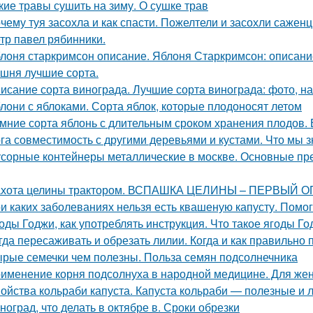
кие травы сушить на зиму. О сушке трав
чему туя засохла и как спасти. Пожелтели и засохли саженц
тр павел рябинники.
лоня старкримсон описание. Яблоня Старкримсон: описание
шня лучшие сорта.
исание сорта винограда. Лучшие сорта винограда: фото, на
лони с яблоками. Сорта яблок, которые плодоносят летом
мние сорта яблонь с длительным сроком хранения плодов. 
га совместимость с другими деревьями и кустами. Что мы з
сорные контейнеры металлические в москве. Основные пр
хота целины трактором. ВСПАШКА ЦЕЛИНЫ – ПЕРВЫЙ 
и каких заболеваниях нельзя есть квашеную капусту. Помо
оды Годжи, как употреблять инструкция. Что такое ягоды Год
гда пересаживать и обрезать лилии. Когда и как правильно
рые семечки чем полезны. Польза семян подсолнечника
именение корня подсолнуха в народной медицине. Для жен
ойства кольраби капуста. Капуста кольраби — полезные и 
ноград, что делать в октябре в. Сроки обрезки