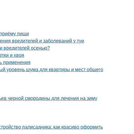
 приёму пищи
ения вредителей и заболеваний у туи
 и вредителей осенью?
етки и хвоя
ть применения
ый уровень шума для квартиры и мест общего
тьев черной смородины для лечения на зиму
стройство палисадника: как красиво оформить