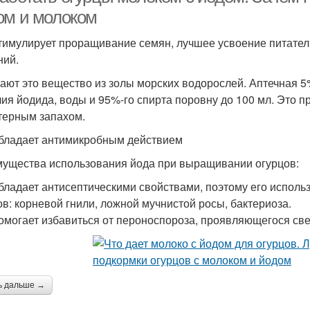
ом и молоком
тимулирует проращивание семян, лучшее усвоение питате
ний.
ают это вещество из золы морских водорослей. Аптечная 5%
алия йодида, воды и 95%-го спирта поровну до 100 мл. Это п
терным запахом.
бладает антимикробным действием
ущества использования йода при выращивании огурцов:
бладает антисептическими свойствами, поэтому его исполь
ов: корневой гнили, ложной мучнистой росы, бактериоза.
омогает избавиться от пероноспороза, проявляющегося св
ь дальше →