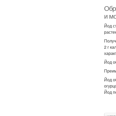
Обр
и м
Йод с
расте
Получ
2 г к
харак
Йод о
Преим
Йод о
огурц
Йод п