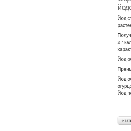
йод
Йод с
расте
Получ
2 г к
харак
Йод о
Преим
Йод о
огурц
Йод п
читат