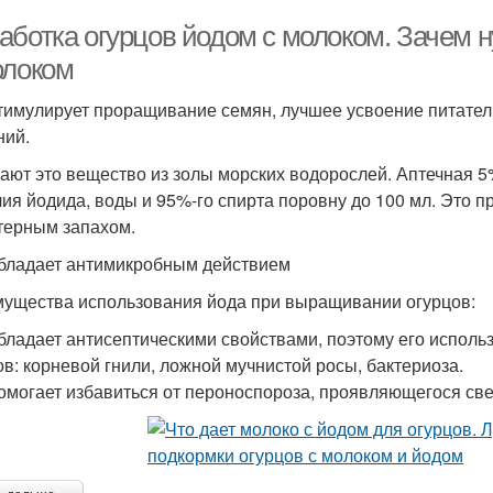
аботка огурцов йодом с молоком. Зачем 
олоком
тимулирует проращивание семян, лучшее усвоение питате
ний.
ают это вещество из золы морских водорослей. Аптечная 5%
алия йодида, воды и 95%-го спирта поровну до 100 мл. Это п
терным запахом.
бладает антимикробным действием
ущества использования йода при выращивании огурцов:
бладает антисептическими свойствами, поэтому его исполь
ов: корневой гнили, ложной мучнистой росы, бактериоза.
омогает избавиться от пероноспороза, проявляющегося св