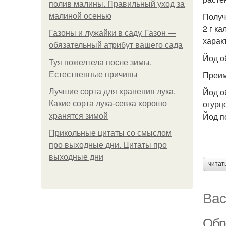
полив малины. Правильный уход за
Получ
малиной осенью
2 г к
Газоны и лужайки в саду. Газон —
харак
обязательный атрибут вашего сада
Йод о
Туя пожелтела после зимы.
Преим
Естественные причины
Йод о
Лучшие сорта для хранения лука.
огурц
Какие сорта лука-севка хорошо
Йод п
хранятся зимой
Прикольные цитаты со смыслом
про выходные дни. Цитаты про
выходные дни
читат
Вас
Обр