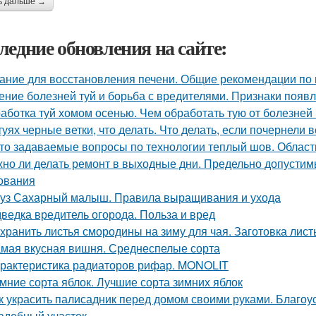
ь дальше →
ледние обновления на сайте:
ание для восстановления печени. Общие рекомендации по
ение болезней туй и борьба с вредителями. Признаки появл
аботка туй хомом осенью. Чем обработать тую от болезней
туях черные ветки, что делать. Что делать, если почернели в
то задаваемые вопросы по технологии теплый шов. Облас
но ли делать ремонт в выходные дни. Предельно допустим
ования
уз Сахарный малыш. Правила выращивания и ухода
ведка вредитель огорода. Польза и вред
 хранить листья смородины на зиму для чая. Заготовка лис
мая вкусная вишня. Среднеспелые сорта
рактеристика радиаторов рифар. MONOLIT
мние сорта яблок. Лучшие сорта зимних яблок
к украсить палисадник перед домом своими руками. Благоу
адебный участок