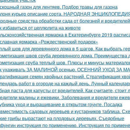
скошный газон для лентяев. Подбор травы для газона
лоня курьер описание сорта. НАРОДНАЯ ЭНЦИКЛОПЕД
родные средства обработки сада от болезней и вредителей
к избавиться от целлюлита на животе
льскохозяйственная ярмарка в Екатеринбурге 2019 расписан
славная ярмарка «Рождественский подарок»
плый шов для деревянного дома в 5 шагов. Как выбрать ге
рметизация швов сруба деревянного дома. Преимущества 
рметизация сруба теплый шов. Плюсы и минусы материалов
к ухаживать ЗА МАЛИНОЙ осенью. ОСЕННИЙ УХОД ЗА М
ратификация семян хвойных растений. Стратификация хво
лендарь работ в огороде на каждый день. Лунный календарь
бная паста для капусты от вредителей. Как считаете, стоит
едители малины и ежевики. Заболевания и вредители ежев
убника уход и выращивание в открытом грунте. Посадка
вместимость садовых деревьев и кустарников таблица. Сх
кие грибы вырастают на плодовых деревьях. Съедобные
фунгин инструкция по применению. Инструкция по прим