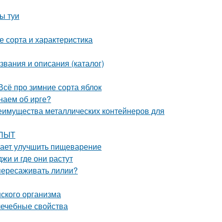
ы туи
 сорта и характеристика
звания и описания (каталог)
Всё про зимние сорта яблок
наем об ирге?
еимущества металлических контейнеров для
ОПЫТ
гает улучшить пищеварение
жи и где они растут
 пересаживать лилии?
ского организма
лечебные свойства