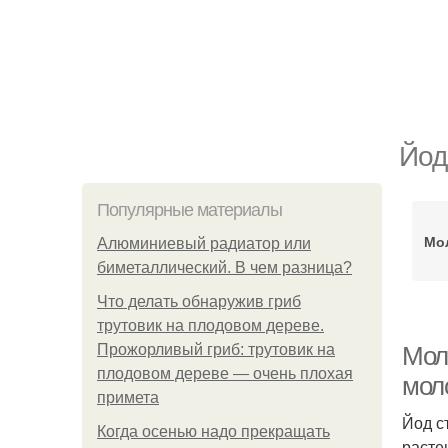
Йод
Популярные материалы
Мо
Алюминиевый радиатор или
биметаллический. В чем разница?
Что делать обнаружив гриб
трутовик на плодовом дереве.
Прожорливый гриб: трутовик на
Моло
плодовом дереве — очень плохая
мол
примета
Йод с
Когда осенью надо прекращать
расте