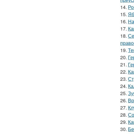
14.
Ро
15.
Яб
16.
На
17.
Ка
18.
Се
право
19.
Те
20.
Ге
21.
Ге
22.
Ка
23.
Ст
24.
Ка
25.
Зу
26.
Вр
27.
Кл
28.
Со
29.
Ка
30.
Бе