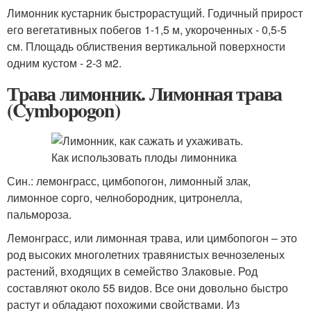
Лимонник кустарник быстрорастущий. Годичный прирост
его вегетативных побегов 1-1,5 м, укороченных - 0,5-5
см. Площадь облиствения вертикальной поверхности
одним кустом - 2-3 м2.
Трава лимонник. Лимонная трава
(Cymbopogon)
Син.: лемонграсс, цимбопогон, лимонный злак,
лимонное сорго, челнобородник, цитронелла,
пальмороза.
Лемонграсс, или лимонная трава, или цимбопогон – это
род высоких многолетних травянистых вечнозеленых
растений, входящих в семейство Злаковые. Род
составляют около 55 видов. Все они довольно быстро
растут и обладают похожими свойствами. Из