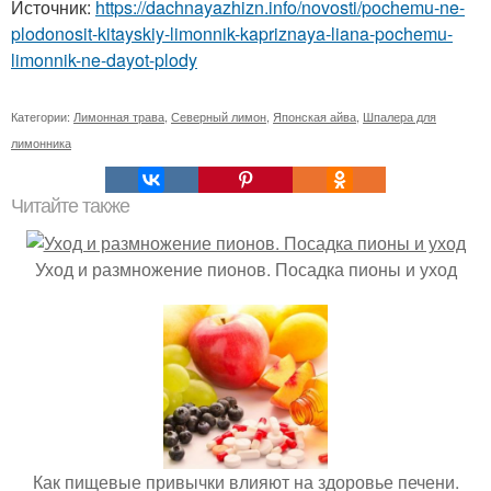
Источник:
https://dachnayazhizn.info/novosti/pochemu-ne-
plodonosit-kitayskiy-limonnik-kapriznaya-liana-pochemu-
limonnik-ne-dayot-plody
Категории:
Лимонная трава
,
Северный лимон
,
Японская айва
,
Шпалера для
лимонника
Читайте также
Уход и размножение пионов. Посадка пионы и уход
Как пищевые привычки влияют на здоровье печени.