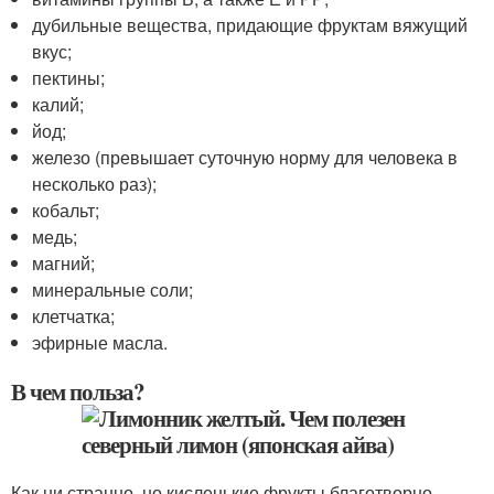
дубильные вещества, придающие фруктам вяжущий
вкус;
пектины;
калий;
йод;
железо (превышает суточную норму для человека в
несколько раз);
кобальт;
медь;
магний;
минеральные соли;
клетчатка;
эфирные масла.
В чем польза?
Как ни странно, но кисленькие фрукты благотворно