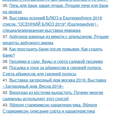
35.
Печь для бани, какая лучше. Лучшие печи для бани
на дровах
36.
Выставка осенний БЛЮЗ в Екатеринбурге 2019
список. "ОСЕННИЙ БЛЮЗ 2019" (Екатеринбург) -
специализированная выставка-ярмарка
37.
Арбузное варенье из мякоти с апельсином. Лучшие
рецепты арбузного джема
38.
Как просушить баню после помывки. Как сушить
баню?
39.
Гвоздики в саду. Виды и сорта садовой гвоздики
40.
Посадка и уход за абрикосом в средней полосе.
Сорта абрикосов для средней полосы
41.
Выставка загородный дом москва 2019. Выставка
«Загородный дом. Весна 2019»
42.
Виноград из косточки вырастить. Почему многие
садоводы используют этот способ
43.
Яблоня старкримсон характеристика. Яблоня
Старкримсон: описание сорта и характеристика