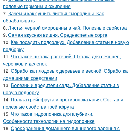
половые гормоны и ожирение
7.
Зачем и как сушить листья смородины. Как
обрабатывать
8.
Листья черной смородины в чай. Полезные свойства
9.
Самая вкусная вишня. Среднеспелые сорта
10.
Как посадить подсолнух. Добавление статьи в новую
подборку
11.
Что такое школка растений. Школка для сеянцев,
черенков и деленок
12.
Обработка плодовых деревьев и весной. Обработка
домашними средствами
13.
Болезни и вредители сада. Добавление статьи в
новую подборку
14.
Польза грейпфрута и противопоказания. Состав и
полезные свойства грейпфрута
15.
Что такое гидропоника для клубники.
Особенности технологии на гидропонике
16.
Срок хранения домашнего вишневого варенья с