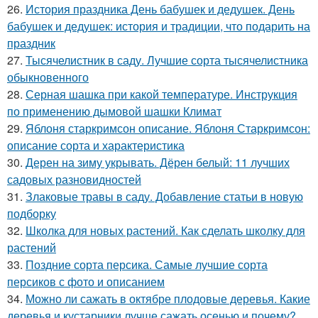
26.
История праздника День бабушек и дедушек. День
бабушек и дедушек: история и традиции, что подарить на
праздник
27.
Тысячелистник в саду. Лучшие сорта тысячелистника
обыкновенного
28.
Серная шашка при какой температуре. Инструкция
по применению дымовой шашки Климат
29.
Яблоня старкримсон описание. Яблоня Старкримсон:
описание сорта и характеристика
30.
Дерен на зиму укрывать. Дёрен белый: 11 лучших
садовых разновидностей
31.
Злаковые травы в саду. Добавление статьи в новую
подборку
32.
Школка для новых растений. Как сделать школку для
растений
33.
Поздние сорта персика. Самые лучшие сорта
персиков с фото и описанием
34.
Можно ли сажать в октябре плодовые деревья. Какие
деревья и кустарники лучше сажать осенью и почему?