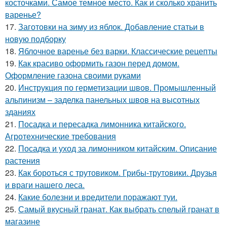
косточками. Самое темное место. Как и сколько хранить
варенье?
17.
Заготовки на зиму из яблок. Добавление статьи в
новую подборку
18.
Яблочное варенье без варки. Классические рецепты
19.
Как красиво оформить газон перед домом.
Оформление газона своими руками
20.
Инструкция по герметизации швов. Промышленный
альпинизм – заделка панельных швов на высотных
зданиях
21.
Посадка и пересадка лимонника китайского.
Агротехнические требования
22.
Посадка и уход за лимонником китайским. Описание
растения
23.
Как бороться с трутовиком. Грибы-трутовики. Друзья
и враги нашего леса.
24.
Какие болезни и вредители поражают туи.
25.
Самый вкусный гранат. Как выбрать спелый гранат в
магазине