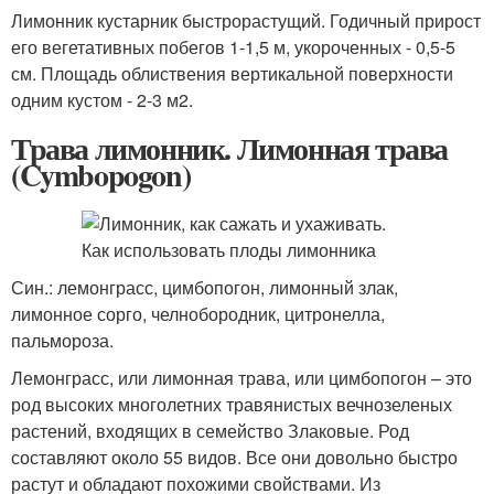
Лимонник кустарник быстрорастущий. Годичный прирост
его вегетативных побегов 1-1,5 м, укороченных - 0,5-5
см. Площадь облиствения вертикальной поверхности
одним кустом - 2-3 м2.
Трава лимонник. Лимонная трава
(Cymbopogon)
Син.: лемонграсс, цимбопогон, лимонный злак,
лимонное сорго, челнобородник, цитронелла,
пальмороза.
Лемонграсс, или лимонная трава, или цимбопогон – это
род высоких многолетних травянистых вечнозеленых
растений, входящих в семейство Злаковые. Род
составляют около 55 видов. Все они довольно быстро
растут и обладают похожими свойствами. Из