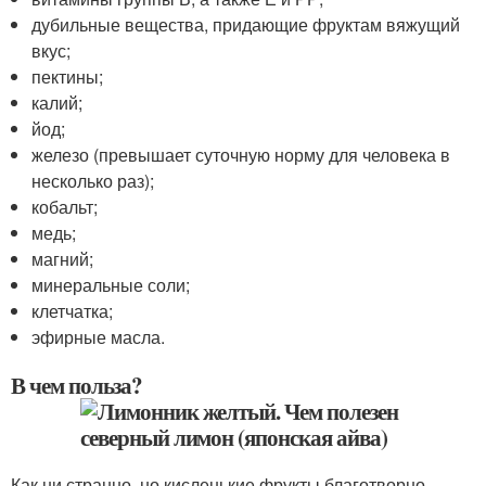
дубильные вещества, придающие фруктам вяжущий
вкус;
пектины;
калий;
йод;
железо (превышает суточную норму для человека в
несколько раз);
кобальт;
медь;
магний;
минеральные соли;
клетчатка;
эфирные масла.
В чем польза?
Как ни странно, но кисленькие фрукты благотворно