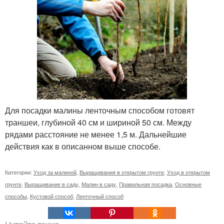
Для посадки малины ленточным способом готовят
траншеи, глубиной 40 см и шириной 50 см. Между
рядами расстояние не менее 1,5 м. Дальнейшие
действия как в описанном выше способе.
Категории:
Уход за малиной
,
Выращивания в открытом грунте
,
Уход в открытом
грунте
,
Выращивание в саду
,
Малин в саду
,
Правильная посадка
,
Основные
способы
,
Кустовой способ
,
Ленточный способ