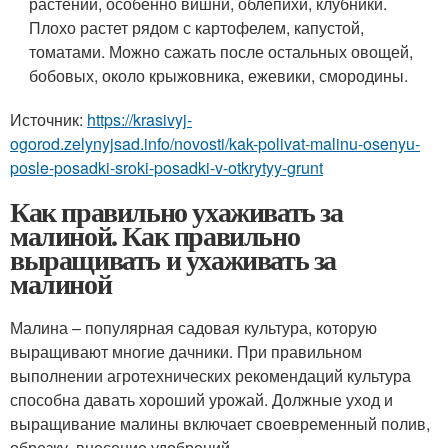
растений, особенно вишни, облепихи, клубники.
Плохо растет рядом с картофелем, капустой,
томатами. Можно сажать после остальных овощей,
бобовых, около крыжовника, ежевики, смородины.
Источник:
https://krasivyj-
ogorod.zelynyjsad.info/novosti/kak-polivat-malinu-osenyu-
posle-posadki-sroki-posadki-v-otkrytyy-grunt
Как правильно ухаживать за
малиной. Как правильно
выращивать и ухаживать за
малиной
Малина – популярная садовая культура, которую
выращивают многие дачники. При правильном
выполнении агротехнических рекомендаций культура
способна давать хороший урожай. Должные уход и
выращивание малины включает своевременный полив,
обрезку, внесение удобрений.