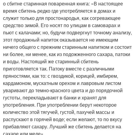
о сбитне старинная поваренная книга: «В настоящее
время сбитень редко где употребляется в домах и
служит только для простонародья, как согревающее
средство зимой. Его носят по улицам в самоварах и
пьют с калачами; но, будучи подвергнут точному анализу,
этот продажный напиток оказывается не имеющим
ничего общего с прежним старинным напитком и состоит
ни более, ни менее, как из подожженного сахара, патоки
и воды. Настоящий же старинный сбитень
приготовляется так. Патоку вместе с различными
пряностями, как то: с гвоздикой, корицей, имбирем,
кардамоном, мускатным орехом и лавровым листом
уваривают до темно-красного цвета и до порядочной
густоты, перекладывают в банки и хранят для
употребления. При употреблении берут некоторое
количество этой тягучей, густой, пахучей массы и
распускают в горячей воде; если желают, то по вкусу
прибавляют сахару. Лучший же сбитень делается на
сахаре или меде».