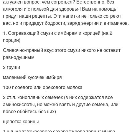
актуален вопрос: чем согреться? Естественно, без
алкоголя и с пользой для здоровья! Вам на помощь
придут наши рецепты. Эти напитки не только согреют
вас, но и придадут бодрости, заряд энергии и витаминов.
1. Согревающий смузи с имбирем и корицей (на 2
порции)
Сливочно-пряный вкус этого смузи никого не оставит
равнодушным
2 груши
маленький кусочек имбиря
100 г соевого или орехового молока
2 ст.л. конопляных семечек (в них содержатся все
аминокислоты, но можно взять и другие семена, или
вовсе обойтись без них)
щепотка корицы
1 ч.л. мёда/кокосового сахара/сиропа топинамбура