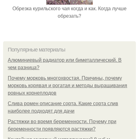
Обрезка курильского чая когда и как. Когда лучше
обрезать?
Популярные материалы
Алюминиевый радиатор или биметаллический. В
чем разница?
Почему морковь многохвостая. Причины, почему
морковь корявая и рогатая и методы выращивания
ровных корнеплодов
Слива ромен описание сорта. Какие сорта слив
наиболее подходят для дачи
Растяжки во время беременности. Почему при
беременности появляются растяжки?