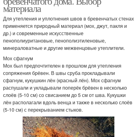
бревенчатого дома. Выбор
материала
Для утепления и уплотнения швов в бревенчатых стенах
применяется природный материал (мох, джут, пакля и
Шов по низкой
Шов под ключ
др.) и современные искусственные
пенополиуритановые, пенополиэтиленовые,
минераловатные и другие межвенцовые утеплители.
Мох сфагнум
Цены на теплый шов
Швы в панельном доме
Мох был предпочтителен в прошлом для утепления
сопряжения брёвен. В швы сруба прокладывали
сфагнум, кукушкин лён (красный лён). Мох сфагнум
распушали и укладывали поперёк брёвен в несколько
Межпанельные швы
Шов для бани
слоёв (5-10 см) со свисанием до 5 см от шва. Кукушки
лён располагали вдоль венца и также в несколько слоёв
(5-10 см) с перекрыванием стыков.
Шнур для теплого шва
Шов для сруба