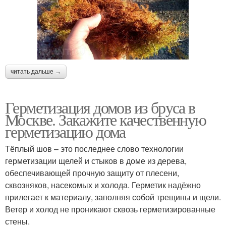
Швы в деревянном
Герметик для швов
доме
читать дальше →
Герметик для
Герметики для швов
межвенцовых швов
Герметизация домов из бруса в
Москве. Закажите качественную
герметизацию дома
Швы в бревенчатом
Швы между бревнами
Тёплый шов – это последнее слово технологии
доме
герметизации щелей и стыков в доме из дерева,
обеспечивающей прочную защиту от плесени,
сквозняков, насекомых и холода. Герметик надёжно
Герметик для теплого
прилегает к материалу, заполняя собой трещины и щели.
Теплые швы
шва
Ветер и холод не проникают сквозь герметизированные
стены.