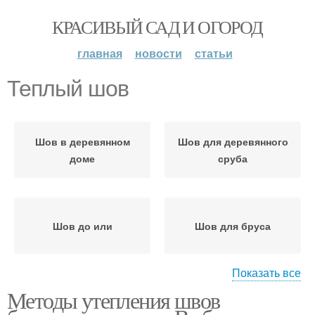
КРАСИВЫЙ САД И ОГОРОД
главная
новости
статьи
Теплый шов
Шов в деревянном
Шов для деревянного
доме
сруба
Шов до или
Шов для бруса
Показать все
Методы утепления швов
Клей-герметик для
Шов в панельном доме
швов