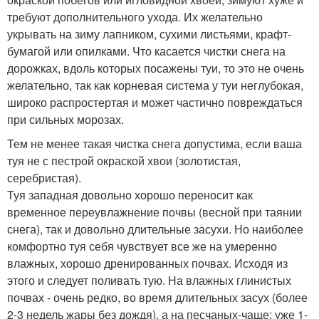
требуют дополнительного ухода. Их желательно
укрывать на зиму лапником, сухими листьями, крафт-
бумагой или опилками. Что касается чистки снега на
дорожках, вдоль которых посажены туи, то это не очень
желательно, так как корневая система у туи неглубокая,
широко распростертая и может частично повреждаться
при сильных морозах.
Тем не менее такая чистка снега допустима, если ваша
туя не с пестрой окраской хвои (золотистая,
серебристая).
Туя западная довольно хорошо переносит как
временное переувлажнение почвы (весной при таянии
снега), так и довольно длительные засухи. Но наиболее
комфортно туя себя чувствует все же на умеренно
влажных, хорошо дренированных почвах. Исходя из
этого и следует поливать тую. На влажных глинистых
почвах - очень редко, во время длительных засух (более
2-3 недель жары без дождя), а на песчаных-чаще: уже 1-