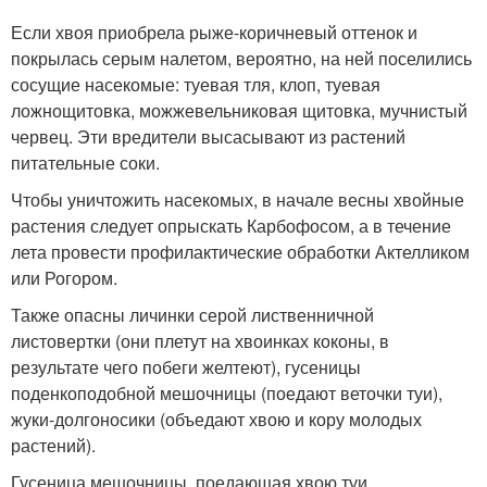
Если хвоя приобрела рыже-коричневый оттенок и
покрылась серым налетом, вероятно, на ней поселились
сосущие насекомые: туевая тля, клоп, туевая
ложнощитовка, можжевельниковая щитовка, мучнистый
червец. Эти вредители высасывают из растений
питательные соки.
Чтобы уничтожить насекомых, в начале весны хвойные
растения следует опрыскать Карбофосом, а в течение
лета провести профилактические обработки Актелликом
или Рогором.
Также опасны личинки серой лиственничной
листовертки (они плетут на хвоинках коконы, в
результате чего побеги желтеют), гусеницы
поденкоподобной мешочницы (поедают веточки туи),
жуки-долгоносики (объедают хвою и кору молодых
растений).
Гусеница мешочницы, поедающая хвою туи