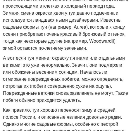
происходящими в клетках в холодный период года.
Зимняя смена окраски хвои у туи давно подмечена и
используется ландшафтными дизайнерами. Известны
садовые формы туи (например, Aurea), которые к концу
осени приобретают очень красивый бронзовый оттенок,
тогда как некоторые другие (например, Woodwardii)
зимой остаются по-летнему зелеными.
А вот если туя меняет окраску пятнами или отдельными
ветками, это уже ненормально. Значит, они подмерзли
или обожжены весенним солнцем. Началось ли
отмирание поврежденных побегов, можно определить,
потрогав их (побеги совершенно сухие на ощупь).
Поврежденные веточки снова зазеленеть не могут. Такие
побеги обычно приходится удалять.
Как правило, туи хорошо переносят зиму в средней
полосе России, и описанные явления довольно редки.
Однако многие садовые формы, особенно с пестрой
окраской побегов или игловидной хвоей, зимуют хуже и