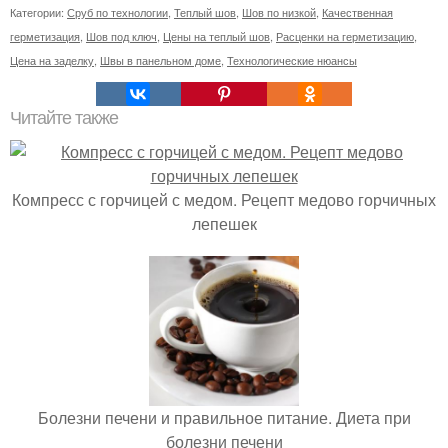
Категории:
Сруб по технологии
,
Теплый шов
,
Шов по низкой
,
Качественная
герметизация
,
Шов под ключ
,
Цены на теплый шов
,
Расценки на герметизацию
,
Цена на заделку
,
Швы в панельном доме
,
Технологические нюансы
Читайте также
Компресс с горчицей с медом. Рецепт медово горчичных
лепешек
Болезни печени и правильное питание. Диета при
болезни печени