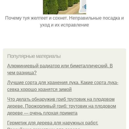
Почему туя желтеет и сохнет. Неправильные посадка и
уход и их исправление
Популярные материалы
Алюминиевый радиатор или биметаллический. В
чем разница?
Лучшие сорта для хранения лука. Какие сорта лука-
севка хорошо хранятся зимой
Что делать обнаружив гриб трутовик на плодовом
дереве. Прожорливый гриб: трутовик на плодовом
дереве — очень плохая примета
Герметик для дерева для наружных работ.