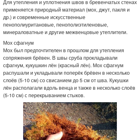
Для утепления и уплотнения швов в бревенчатых стенах
применяется природный материал (мох, джут, пакля и
др.) и современные искусственные
пенополиуритановые, пенополиэтиленовые,
минераловатные и другие межвенцовые утеплители.
Мох сфагнум
Мох был предпочтителен в прошлом для утепления
сопряжения брёвен. В швы сруба прокладывали
сфагнум, кукушкин лён (красный лён). Мох сфагнум
распушали и укладывали поперёк брёвен в несколько
слоёв (5-10 см) со свисанием до 5 см от шва. Кукушки
лён располагали вдоль венца и также в несколько слоёв
(5-10 см) с перекрыванием стыков.