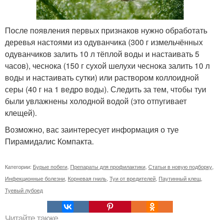
После появления первых признаков нужно обработать
деревья настоями из одуванчика (300 г измельчённых
одуванчиков залить 10 л тёплой воды и настаивать 5
часов), чеснока (150 г сухой шелухи чеснока залить 10 л
воды и настаивать сутки) или раствором коллоидной
серы (40 г на 1 ведро воды). Следить за тем, чтобы туи
были увлажнены холодной водой (это отпугивает
клещей).
Возможно, вас заинтересует информация о туе
Пирамидалис Компакта.
Категории:
Бурые побеги
,
Препараты для профилактики
,
Статьи в новую подборку
,
Инфекционные болезни
,
Корневая гниль
,
Туи от вредителей
,
Паутинный клещ
,
Туевый лубоед
Читайте также