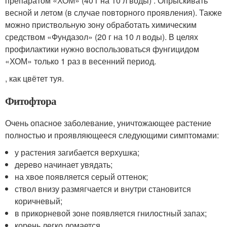
препаратом «ХОМ» (40 г на 10 л воды) . Опрыскивать
весной и летом (в случае повторного проявления). Также
можно приствольную зону обработать химическим
средством «Фундазол» (20 г на 10 л воды). В целях
профилактики нужно воспользоваться фунгицидом
«ХОМ» только 1 раз в весенний период.
, как цвётет туя.
Фитофтора
Очень опасное заболевание, уничтожающее растение
полностью и проявляющееся следующими симптомами:
у растения загибается верхушка;
дерево начинает увядать;
на хвое появляется серый оттенок;
ствол внизу размягчается и внутри становится
коричневый;
в прикорневой зоне появляется гнилостный запах;
корень легко ломается.