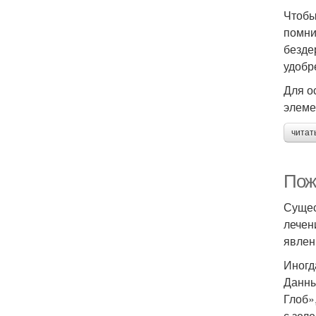
Чтобы
помни
безде
удобр
Для о
элеме
читат
Пож
Сущес
лечен
явлен
Иногд
Данны
Глоб»
с зел