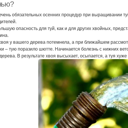
нью?
ечень обязательных осенних процедур при выращивании туй
дителей.
льшую опасность для туй, как и для других хвойных, предс
ина.
хвоя у вашего дерева потемнела, а при ближайшем рассмот
ки – тую поразило шютте. Начинается болезнь с нижних вет
 дерева. В результате хвоя высыхает, осыпается, а туя хуже