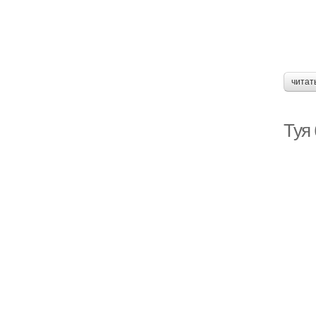
читат
Туя 