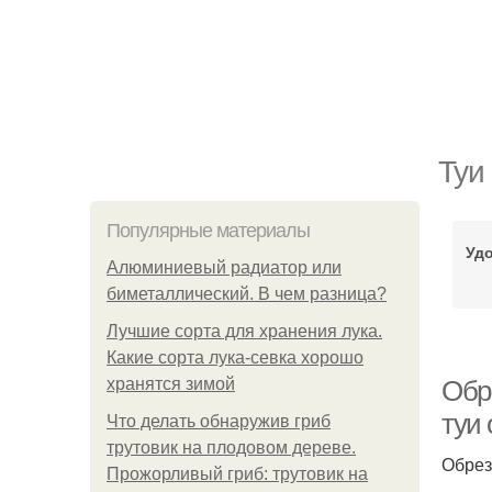
Туи
Популярные материалы
Уд
Алюминиевый радиатор или
биметаллический. В чем разница?
Лучшие сорта для хранения лука.
Какие сорта лука-севка хорошо
хранятся зимой
Обр
туи
Что делать обнаружив гриб
трутовик на плодовом дереве.
Обрез
Прожорливый гриб: трутовик на