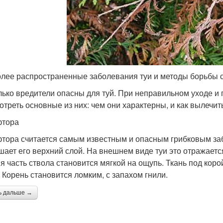
лее распространенные заболевания туи и методы борьбы 
лько вредители опасны для туй. При неправильном уходе и 
отреть основные из них: чем они характерны, и как вылечит
фтора
тора считается самым известным и опасным грибковым заб
шает его верхний слой. На внешнем виде туи это отражается
я часть ствола становится мягкой на ощупь. Ткань под коро
. Корень становится ломким, с запахом гнили.
ь дальше →