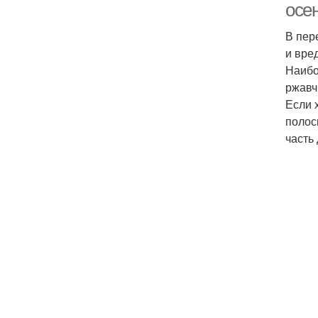
осе
В пер
и вре
Наибо
ржавч
Если 
полос
часть