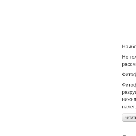
Наибо
Не то
рассм
Фито
Фитоф
разру
нижня
налет
читат