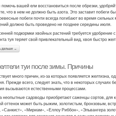
 помочь вашей ели восстановиться после обрезки, удобряйт
те, что в нем не должно быть азота. Это заставит побеги бы
ревесные побеги почти всегда погибают во время сильных
ений должно быть проведено не позднее середины июля.
сенней подкормки хвойных растений требуется удобрение с
нта туя теряет свой привлекательный вид, хвоя быстро желт
ь дальше →
елтели туи после зимы. Причины
твует много причин, из-за которых появляется желтизна, од
ия. Прежде всего, следует знать, что в некоторых случаях б
ия вызываются естественными процессами.
а неопытные садоводы приобретают саженцы сортов, для ко
й оттенок может быть рыжим, золотистым, бронзовым, встр
, «Санкист», «Мириам», «Еллоу Риббон», «Эльвангера золо
еными сортами для создания акцентов в саду или парковых