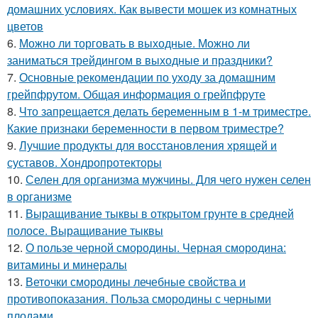
домашних условиях. Как вывести мошек из комнатных
цветов
6.
Можно ли торговать в выходные. Можно ли
заниматься трейдингом в выходные и праздники?
7.
Основные рекомендации по уходу за домашним
грейпфрутом. Общая информация о грейпфруте
8.
Что запрещается делать беременным в 1-м триместре.
Какие признаки беременности в первом триместре?
9.
Лучшие продукты для восстановления хрящей и
суставов. Хондропротекторы
10.
Селен для организма мужчины. Для чего нужен селен
в организме
11.
Выращивание тыквы в открытом грунте в средней
полосе. Выращивание тыквы
12.
О пользе черной смородины. Черная смородина:
витамины и минералы
13.
Веточки смородины лечебные свойства и
противопоказания. Польза смородины с черными
плодами