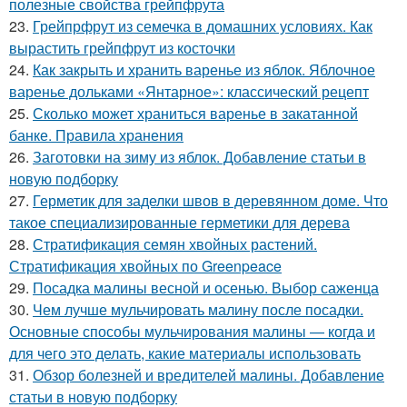
полезные свойства грейпфрута
23.
Грейпрфрут из семечка в домашних условиях. Как
вырастить грейпфрут из косточки
24.
Как закрыть и хранить варенье из яблок. Яблочное
варенье дольками «Янтарное»: классический рецепт
25.
Сколько может храниться варенье в закатанной
банке. Правила хранения
26.
Заготовки на зиму из яблок. Добавление статьи в
новую подборку
27.
Герметик для заделки швов в деревянном доме. Что
такое специализированные герметики для дерева
28.
Стратификация семян хвойных растений.
Стратификация хвойных по Greenpeace
29.
Посадка малины весной и осенью. Выбор саженца
30.
Чем лучше мульчировать малину после посадки.
Основные способы мульчирования малины — когда и
для чего это делать, какие материалы использовать
31.
Обзор болезней и вредителей малины. Добавление
статьи в новую подборку