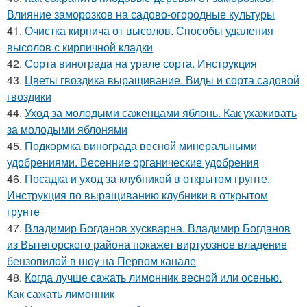
Влияние заморозков на садово-огородные культуры
41.
Очистка кирпича от высолов. Способы удаления
высолов с кирпичной кладки
42.
Сорта винограда на урале сорта. Инструкция
43.
Цветы гвоздика выращивание. Виды и сорта садовой
гвоздики
44.
Уход за молодыми саженцами яблонь. Как ухаживать
за молодыми яблонями
45.
Подкормка винограда весной минеральными
удобрениями. Весенние органические удобрения
46.
Посадка и уход за клубникой в открытом грунте.
Инструкция по выращиванию клубники в открытом
грунте
47.
Владимир Богданов хускварна. Владимир Богданов
из Вытегорского района покажет виртуозное владение
бензопилой в шоу на Первом канале
48.
Когда лучше сажать лимонник весной или осенью.
Как сажать лимонник