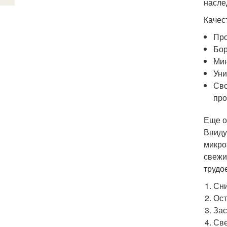
насле
Качес
Про
Бор
Мин
Уни
Сво
про
Еще о
Ввиду
микро
свежи
трудо
Сни
Ост
Зас
Све