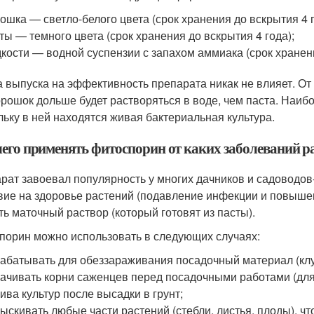
ошка — светло-белого цвета (срок хранения до вскрытия 4 г
ты — темного цвета (срок хранения до вскрытия 4 года);
кости — водной суспензии с запахом аммиака (срок хранен
 выпуска на эффективность препарата никак не влияет. От 
орошок дольше будет растворяться в воде, чем паста. Наиб
льку в ней находятся живая бактериальная культура.
чего применять фитоспорин от каких заболеваний р
рат завоевал популярность у многих дачников и садоводов
вие на здоровье растений (подавление инфекции и повышен
ть маточный раствор (который готовят из пасты).
порин можно использовать в следующих случаях:
абатывать для обеззараживания посадочный материал (клу
ачивать корни саженцев перед посадочными работами (для 
ива культур после высадки в грунт;
ыскивать любые части растений (стебли, листья, плоды), ч