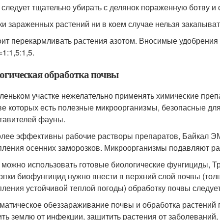
 следует тщательно убирать с делянок пораженную ботву и с
ки зараженных растений ни в коем случае нельзя закапыват
оит перекармливать растения азотом. Вносимые удобрени
1:1,5:1,5.
огическая обработка почвы
леньком участке нежелательно применять химические преп
ве которых есть полезные микроорганизмы, безопасные для
тавителей фауны.
лее эффективны рабочие растворы препаратов, Байкал ЭМ5
пления осенних заморозков. Микроорганизмы подавляют ра
 можно использовать готовые биологические фунгициды, Т
опки биофунгицид нужно внести в верхний слой почвы (толщ
пления устойчивой теплой погоды) обработку почвы следует
матическое обеззараживание почвы и обработка растений
ить землю от инфекции, защитить растения от заболеваний,