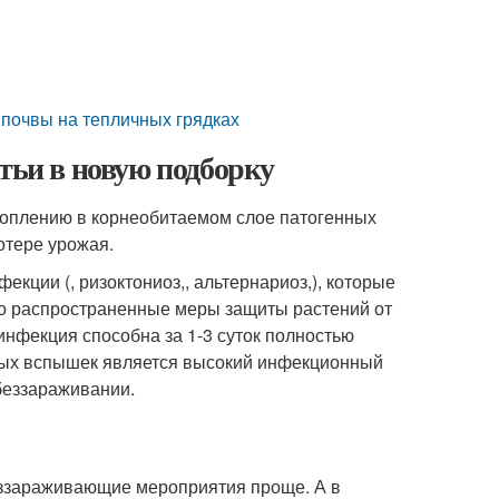
почвы на тепличных грядках
тьи в новую подборку
коплению в корнеобитаемом слое патогенных
отере урожая.
ции (, ризоктониоз,, альтернариоз,), которые
то распространенные меры защиты растений от
инфекция способна за 1-3 суток полностью
йных вспышек является высокий инфекционный
беззараживании.
еззараживающие мероприятия проще. А в