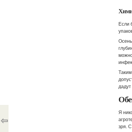
Хими
Если 
упако
Осень
глуби
можно
инфек
Таким
допус
дадут
Обе
Я ник
⇦
агрот
зря. 