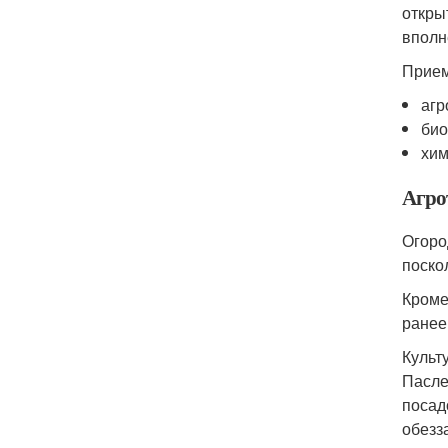
откры
вполн
Прием
агр
био
хим
Агро
Огоро
поско
Кроме
ранее
Культ
Пасле
посад
обезз