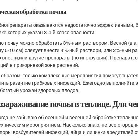
ческая обработка почвы
биопрепараты оказываются недостаточно эффективными, бе
вке которых указан 3-4-й класс опасности.
ю почву можно обработать 3%-ным раствором. Весной (в апр
ну 5-10 см) следует внести 4%-ный раствори, или 2%-ный р
 внести,или другие препараты (по инструкции). Препаратс
ций в прикорневой зоне растений.
 образом, только комплексные мероприятия помогут тщатель
тить развитие грибковых инфекций. Ежегодно выполняйте э
 богатый урожай здоровых плодов.
ззараживание почвы в теплице. Для че
огда не забываю об осенней и весенней обработке тепличн
ехническим мероприятием. Насколько знаю, не все огородн
Споры возбудителей инфекций, яйца и личинки вредителей о