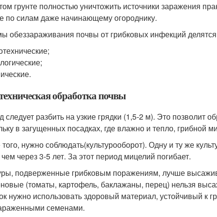
том грунте полностью уничтожить источники заражения пра
е по силам даже начинающему огороднику.
ы обеззараживания почвы от грибковых инфекций делятся 
отехнические;
логические;
ические.
техническая обработка почвы
д следует разбить на узкие грядки (1,5-2 м). Это позволит 
льку в загущенных посадках, где влажно и тепло, грибной м
 того, нужно соблюдать(культурооборот). Одну и ту же кул
 чем через 3-5 лет. За этот период мицелий погибает.
уры, подверженные грибковым поражениям, лучше высаживат
новые (томаты, картофель, баклажаны, перец) нельзя выса
ок нужно использовать здоровый материал, устойчивый к г
араженными семенами.