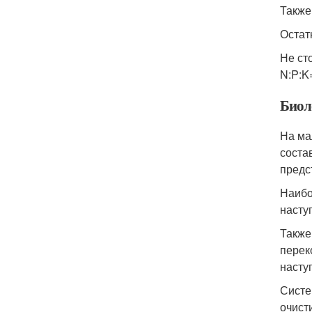
Также
Остат
Не ст
N:P:K=
Биол
На ма
соста
предс
Наибо
насту
Также
перек
насту
Систе
очист