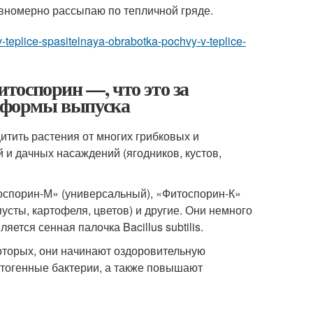
вномерно рассыпаю по тепличной гряде.
-teplice-spasitelnaya-obrabotka-pochvy-v-teplice-
тоспорин —, что это за
и формы выпуска
тить растения от многих грибковых и
 и дачных насаждений (ягодников, кустов,
оспорин-М» (универсальный), «Фитоспорин-К»
усты, картофеля, цветов) и другие. Они немного
ется сенная палочка Bacillus subtilis.
которых, они начинают оздоровительную
атогенные бактерии, а также повышают