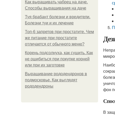
Как выращивать чабрец на даче.
с
Способы выращивания на даче
Туя брабант болезни и вредители.
Болезни туи и их лечение
П
Топ-6 запретов при простатите. Чем
Дез
же питание при простатите
отличается от обычного меню?
Непра
Корень подсолнуха, как сушить. Как
микро
не ошибиться при покупке корней
Наибо
или при их заготовке
сокра
Выращивание рододендронов в
болез
подмосковье. Как выглядят
уничт
рододендроны
фон п
Спос
В защ