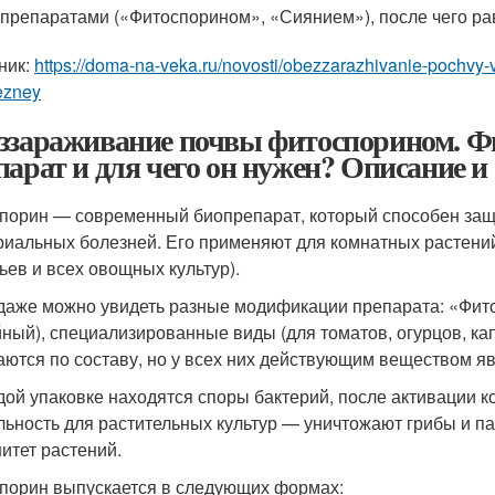
препаратами («Фитоспорином», «Сиянием»), после чего ра
ник:
https://doma-na-veka.ru/novosti/obezzarazhivanie-pochvy-v
ezney
ззараживание почвы фитоспорином. Фи
парат и для чего он нужен? Описание 
порин — современный биопрепарат, который способен защи
риальных болезней. Его применяют для комнатных растений
ьев и всех овощных культур).
даже можно увидеть разные модификации препарата: «Фит
йный), специализированные виды (для томатов, огурцов, кап
аются по составу, но у всех них действующим веществом явля
дой упаковке находятся споры бактерий, после активации 
льность для растительных культур — уничтожают грибы и п
итет растений.
порин выпускается в следующих формах: