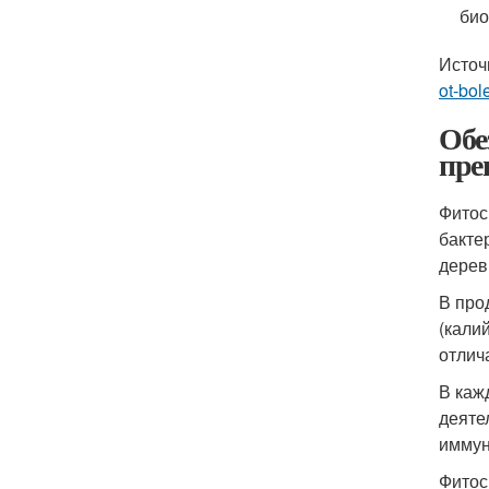
био
Источ
ot-bol
Обе
пре
Фитос
бакте
дерев
В про
(кали
отлич
В каж
деяте
иммун
Фитос