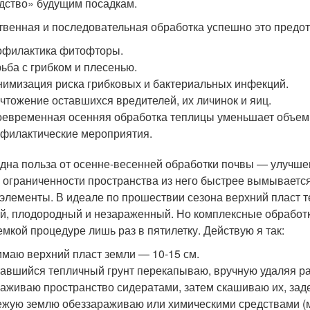
дство» будущим посадкам.
твенная и последовательная обработка успешно это предо
филактика фитофторы.
ьба с грибком и плесенью.
имизация риска грибковых и бактериальных инфекций.
чтожение оставшихся вредителей, их личинок и яиц.
евременная осенняя обработка теплицы уменьшает объем 
филактические мероприятия.
дна польза от осенне-весенней обработки почвы — улучшен
 ограниченности пространства из него быстрее вымывается
элементы. В идеале по прошествии сезона верхний пласт т
й, плодородный и незараженный. Но комплексные обработк
емкой процедуре лишь раз в пятилетку. Действую я так:
маю верхний пласт земли — 10-15 см.
авшийся тепличный грунт перекапываю, вручную удаляя ра
аживаю пространство сидератами, затем скашиваю их, зад
жую землю обеззараживаю или химическими средствами (м