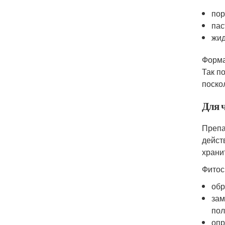
пор
пас
жид
Форма
Так п
поско
Для 
Препа
дейст
храни
Фитос
обр
зам
пол
опр