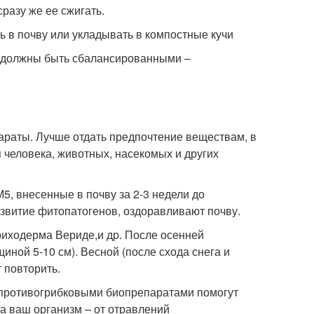
разу же ее сжигать.
ь в почву или укладывать в компостные кучи
я должны быть сбалансированными –
араты. Лучше отдать предпочтение веществам, в
 человека, животных, насекомых и других
, внесенные в почву за 2-3 недели до
звитие фитопатогенов, оздоравливают почву.
риходерма Вериде,и др. После осенней
иной 5-10 см). Весной (после схода снега и
 повторить.
 противогрибковыми биопрепаратами помогут
 а ваш организм – от отравлений