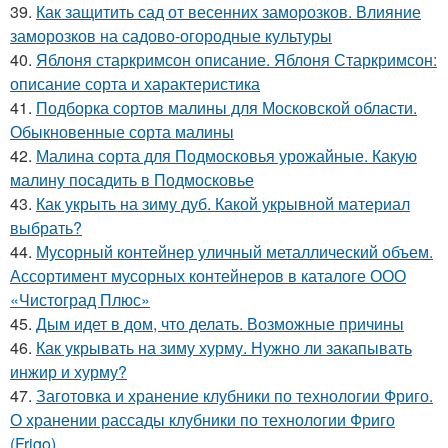
39.
Как защитить сад от весенних заморозков. Влияние
заморозков на садово-огородные культуры
40.
Яблоня старкримсон описание. Яблоня Старкримсон:
описание сорта и характеристика
41.
Подборка сортов малины для Московской области.
Обыкновенные сорта малины
42.
Малина сорта для Подмосковья урожайные. Какую
малину посадить в Подмосковье
43.
Как укрыть на зиму дуб. Какой укрывной материал
выбрать?
44.
Мусорный контейнер уличный металлический объем.
Ассортимент мусорных контейнеров в каталоге ООО
«Чистоград Плюс»
45.
Дым идет в дом, что делать. Возможные причины
46.
Как укрывать на зиму хурму. Нужно ли закапывать
инжир и хурму?
47.
Заготовка и хранение клубники по технологии Фриго.
О хранении рассады клубники по технологии Фриго
(Frigo)