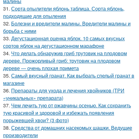
малины
31.
Сорта опылители яблонь таблица. Сорта яблонь,
подходящие для опыления
32.
Болезни и вредители малины. Вредители малины и
борьба с ними
33.
Дегустационная оценка яблок. 10 самых вкусных
сортов яблок на дегустационном марафоне
34.
Что делать обнаружив гриб трутовик на плодовом
дереве. Прожорливый гриб: трутовик на плодовом
дереве — очень плохая примета
35.
Самый вкусный гранат. Как выбрать спелый гранат в
магазине
36.
Препараты для ухода и лечения хвойников (ТРИ
«уникальных» препарата)
37.
Чем лечить тую от ржавчины осенью. Как сохранить
тую красивой и здоровой и избежать появления
порыжевшей хвои? (3 фото)
38.
Средства от домашних насекомых шашки. Ведущие
производители