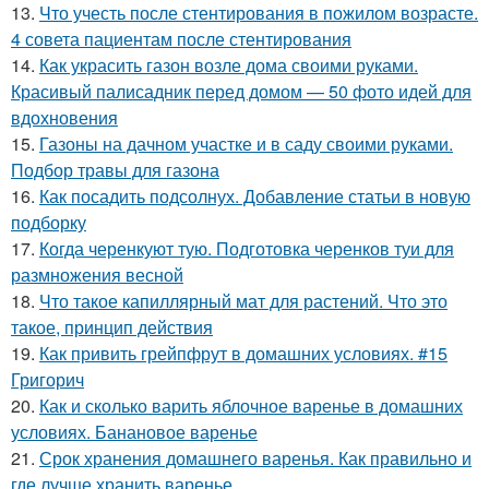
13.
Что учесть после стентирования в пожилом возрасте.
4 совета пациентам после стентирования
14.
Как украсить газон возле дома своими руками.
Красивый палисадник перед домом — 50 фото идей для
вдохновения
15.
Газоны на дачном участке и в саду своими руками.
Подбор травы для газона
16.
Как посадить подсолнух. Добавление статьи в новую
подборку
17.
Когда черенкуют тую. Подготовка черенков туи для
размножения весной
18.
Что такое капиллярный мат для растений. Что это
такое, принцип действия
19.
Как привить грейпфрут в домашних условиях. #15
Григорич
20.
Как и сколько варить яблочное варенье в домашних
условиях. Банановое варенье
21.
Срок хранения домашнего варенья. Как правильно и
где лучше хранить варенье