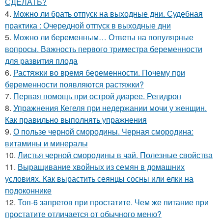
СДЕЛАТЬ?
4.
Можно ли брать отпуск на выходные дни. Судебная
практика : Очередной отпуск в выходные дни
5.
Можно ли беременным… Ответы на популярные
вопросы. Важность первого триместра беременности
для развития плода
6.
Растяжки во время беременности. Почему при
беременности появляются растяжки?
7.
Первая помощь при острой диарее. Регидрон
8.
Упражнения Кегеля при недержании мочи у женщин.
Как правильно выполнять упражнения
9.
О пользе черной смородины. Черная смородина:
витамины и минералы
10.
Листья черной смородины в чай. Полезные свойства
11.
Выращивание хвойных из семян в домашних
условиях. Как вырастить сеянцы сосны или елки на
подоконнике
12.
Топ-6 запретов при простатите. Чем же питание при
простатите отличается от обычного меню?