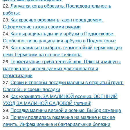
22.
Лапчатка когда обрезать. Последовательность
работы:
23.
Как красиво оформить газон перед домом.
Оформление газона своими руками
24.
Как выращивать дыни и арбузы в Подмосковье.
Особенности выращивания арбузов в Подмосковье
25.
Как правильно выбрать термостойкий герметик для
печи. Герметики на основе силикона
26.
Герметизация сруба теплый шов. Плюсы и минусы
материалов, используемых для конопатки и
герметизации
27.
Сроки и способы посадки малины в открытый грунт.
Способы и схемы посадки
28.
Как ухаживать ЗА МАЛИНОЙ осенью. ОСЕННИЙ
УХОД ЗА МАЛИНОЙ САДОВОЙ (летней)
29.
Посадка малины весной и осенью. Выбор саженца
30.
Почему появилась ржавчина на малине и как ее
лечить. Инфекционные и бактериальные болезни