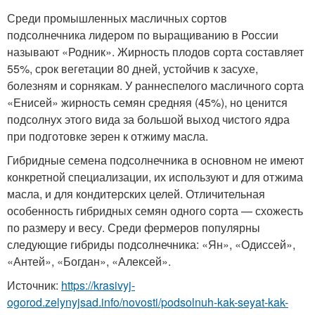
Среди промышленных масличных сортов
подсолнечника лидером по выращиванию в России
называют «Родник». Жирность плодов сорта составляет
55%, срок вегетации 80 дней, устойчив к засухе,
болезням и сорнякам. У раннеспелого масличного сорта
«Енисей» жирность семян средняя (45%), но ценится
подсолнух этого вида за большой выход чистого ядра
при подготовке зерен к отжиму масла.
Гибридные семена подсолнечника в основном не имеют
конкретной специализации, их используют и для отжима
масла, и для кондитерских целей. Отличительная
особенность гибридных семян одного сорта — схожесть
по размеру и весу. Среди фермеров популярны
следующие гибриды подсолнечника: «Ян», «Одиссей»,
«Антей», «Богдан», «Алексей».
Источник:
https://krasivyj-
ogorod.zelynyjsad.info/novosti/podsolnuh-kak-seyat-kak-