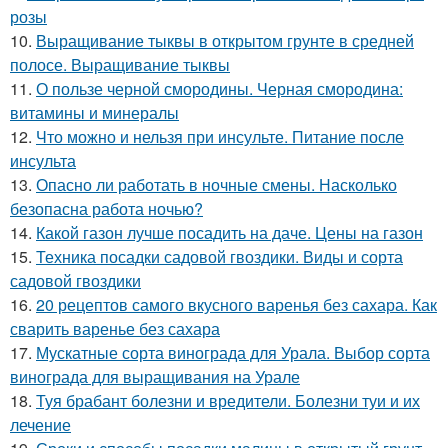
розы
10.
Выращивание тыквы в открытом грунте в средней
полосе. Выращивание тыквы
11.
О пользе черной смородины. Черная смородина:
витамины и минералы
12.
Что можно и нельзя при инсульте. Питание после
инсульта
13.
Опасно ли работать в ночные смены. Насколько
безопасна работа ночью?
14.
Какой газон лучше посадить на даче. Цены на газон
15.
Техника посадки садовой гвоздики. Виды и сорта
садовой гвоздики
16.
20 рецептов самого вкусного варенья без сахара. Как
сварить варенье без сахара
17.
Мускатные сорта винограда для Урала. Выбор сорта
винограда для выращивания на Урале
18.
Туя брабант болезни и вредители. Болезни туи и их
лечение