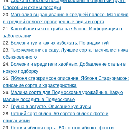
19.
Сроки и способы посадки малины в открытый грунт.
Способы и схемы посадки
20.
Магнолия выращивание в средней полосе. Магнолия
в средней полосе: проверенные виды и сорта
21.
Как избавиться от гриба на яблоне. Информация о
заболевании
22.
Болезни туи и как их избежать. По видам туй
23.
Тысячелистник в саду. Лучшие сорта тысячелистника
обыкновенного
24.
Болезни и вредители хвойных. Добавление статьи в
новую подборку
25.
Яблоня старкримсон описание. Яблоня Старкримсон:
описание сорта и характеристика
26.
Малина сорта для Подмосковья урожайные. Какую
малину посадить в Подмосковье
27.
Груша в августе. Описание культуры
28.
Летний сорт яблон. 50 сортов яблок с фото и
описаниями
29.
Летняя яблоня сорта. 50 сортов яблок с фото и