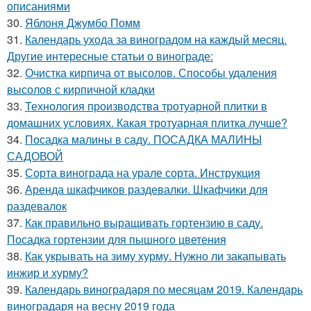
описаниями
30.
Яблоня Джумбо Помм
31.
Календарь ухода за виноградом на каждый месяц.
Другие интересные статьи о винограде:
32.
Очистка кирпича от высолов. Способы удаления
высолов с кирпичной кладки
33.
Технология производства тротуарной плитки в
домашних условиях. Какая тротуарная плитка лучше?
34.
Посадка малины в саду. ПОСАДКА МАЛИНЫ
САДОВОЙ
35.
Сорта винограда на урале сорта. Инструкция
36.
Аренда шкафчиков раздевалки. Шкафчики для
раздевалок
37.
Как правильно выращивать гортензию в саду.
Посадка гортензии для пышного цветения
38.
Как укрывать на зиму хурму. Нужно ли закапывать
инжир и хурму?
39.
Календарь виноградаря по месяцам 2019. Календарь
виноградаря на весну 2019 года