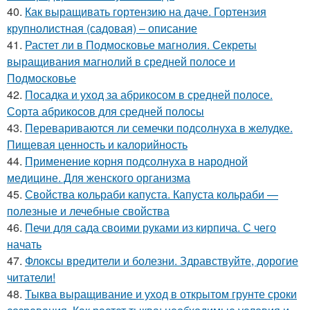
40.
Как выращивать гортензию на даче. Гортензия
крупнолистная (садовая) – описание
41.
Растет ли в Подмосковье магнолия. Секреты
выращивания магнолий в средней полосе и
Подмосковье
42.
Посадка и уход за абрикосом в средней полосе.
Сорта абрикосов для средней полосы
43.
Перевариваются ли семечки подсолнуха в желудке.
Пищевая ценность и калорийность
44.
Применение корня подсолнуха в народной
медицине. Для женского организма
45.
Свойства кольраби капуста. Капуста кольраби —
полезные и лечебные свойства
46.
Печи для сада своими руками из кирпича. С чего
начать
47.
Флоксы вредители и болезни. Здравствуйте, дорогие
читатели!
48.
Тыква выращивание и уход в открытом грунте сроки