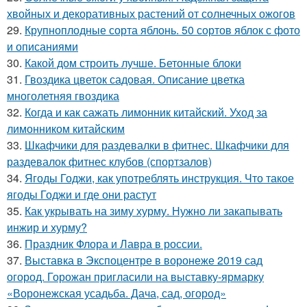
хвойных и декоративных растений от солнечных ожогов
29.
Крупноплодные сорта яблонь. 50 сортов яблок с фото
и описаниями
30.
Какой дом строить лучше. Бетонные блоки
31.
Гвоздика цветок садовая. Описание цветка
многолетняя гвоздика
32.
Когда и как сажать лимонник китайский. Уход за
лимонником китайским
33.
Шкафчики для раздевалки в фитнес. Шкафчики для
раздевалок фитнес клубов (спортзалов)
34.
Ягоды Годжи, как употреблять инструкция. Что такое
ягоды Годжи и где они растут
35.
Как укрывать на зиму хурму. Нужно ли закапывать
инжир и хурму?
36.
Праздник Флора и Лавра в россии.
37.
Выставка в Экспоцентре в воронеже 2019 сад
огород. Горожан пригласили на выставку-ярмарку
«Воронежская усадьба. Дача, сад, огород»