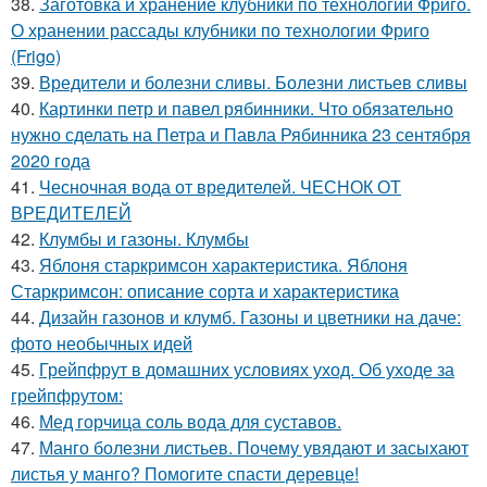
38.
Заготовка и хранение клубники по технологии Фриго.
О хранении рассады клубники по технологии Фриго
(Frigo)
39.
Вредители и болезни сливы. Болезни листьев сливы
40.
Картинки петр и павел рябинники. Что обязательно
нужно сделать на Петра и Павла Рябинника 23 сентября
2020 года
41.
Чесночная вода от вредителей. ЧЕСНОК ОТ
ВРЕДИТЕЛЕЙ
42.
Клумбы и газоны. Клумбы
43.
Яблоня старкримсон характеристика. Яблоня
Старкримсон: описание сорта и характеристика
44.
Дизайн газонов и клумб. Газоны и цветники на даче:
фото необычных идей
45.
Грейпфрут в домашних условиях уход. Об уходе за
грейпфрутом:
46.
Мед горчица соль вода для суставов.
47.
Манго болезни листьев. Почему увядают и засыхают
листья у манго? Помогите спасти деревце!