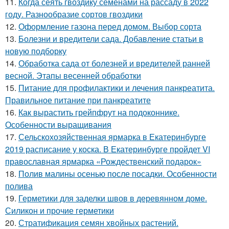
11.
Когда сеять гвоздику семенами на рассаду в 2022
году. Разнообразие сортов гвоздики
12.
Оформление газона перед домом. Выбор сорта
13.
Болезни и вредители сада. Добавление статьи в
новую подборку
14.
Обработка сада от болезней и вредителей ранней
весной. Этапы весенней обработки
15.
Питание для профилактики и лечения панкреатита.
Правильное питание при панкреатите
16.
Как вырастить грейпфрут на подоконнике.
Особенности выращивания
17.
Сельскохозяйственная ярмарка в Екатеринбурге
2019 расписание у коска. В Екатеринбурге пройдет VI
православная ярмарка «Рождественский подарок»
18.
Полив малины осенью после посадки. Особенности
полива
19.
Герметики для заделки швов в деревянном доме.
Силикон и прочие герметики
20.
Стратификация семян хвойных растений.