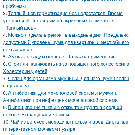
проблемы
3.
Теплый шов герметизация без недостатков. Время
утепляться! Поговорим об акриловых герметиках
«Теплый шов»
4.
Можно ли делать ремонт в выходные дни. Предельно
допустимый уровень шума для квартиры и мест общего
пользования
5.
Аммиак в саду и огороде. Польза и применение
6.
Стоит ли паниковать из-за повышенного холестерина.
Холестерин у детей
7.
Селен для организма мужчины. Для чего нужен селен
в организме
8.
Антибиотики для мочеполовой системы мужчин.
Антибиотики при инфекциях мочеполовой системы
9.
Выращивание тыквы в открытом грунте в средней
полосе. Выращивание тыквы
10.
Чай из веточек смородины польза и вред. Диета при
гиперактивном мочевом пузыре