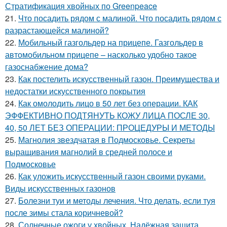
Стратификация хвойных по Greenpeace
21.
Что посадить рядом с малиной. Что посадить рядом с
разрастающейся малиной?
22.
Мобильный газгольдер на прицепе. Газгольдер в
автомобильном прицепе – насколько удобно такое
газоснабжение дома?
23.
Как постелить искусственный газон. Преимущества и
недостатки искусственного покрытия
24.
Как омолодить лицо в 50 лет без операции. КАК
ЭФФЕКТИВНО ПОДТЯНУТЬ КОЖУ ЛИЦА ПОСЛЕ 30,
40, 50 ЛЕТ БЕЗ ОПЕРАЦИИ: ПРОЦЕДУРЫ И МЕТОДЫ
25.
Магнолия звездчатая в Подмосковье. Секреты
выращивания магнолий в средней полосе и
Подмосковье
26.
Как уложить искусственный газон своими руками.
Виды искусственных газонов
27.
Болезни туи и методы лечения. Что делать, если туя
после зимы стала коричневой?
28.
Солнечные ожоги у хвойных. Надёжная защита