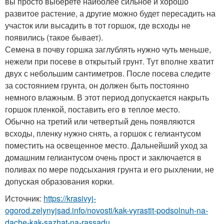
вы просто выберете наиболее сильное и хорошо
развитое растение, а другие можно будет пересадить на
участок или высадить в тот горшок, где всходы не
появились (такое бывает).
Семена в почву горшка заглублять нужно чуть меньше,
нежели при посеве в открытый грунт. Тут вполне хватит
двух с небольшим сантиметров. После посева следите
за состоянием грунта, он должен быть постоянно
немного влажным. В этот период допускается накрыть
горшок пленкой, поставить его в теплое место.
Обычно на третий или четвертый день появляются
всходы, пленку нужно снять, а горшок с гелиантусом
поместить на освещенное место. Дальнейший уход за
домашним гелиантусом очень прост и заключается в
поливах по мере подсыхания грунта и его рыхлении, не
допуская образования корки.
Источник:
https://krasivyj-
ogorod.zelynyjsad.info/novosti/kak-vyrastit-podsolnuh-na-
dache-kak-sazhat-na-rassadu