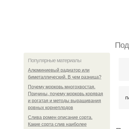
Под
Популярные материалы
Алюминиевый радиатор или
биметаллический. В чем разница?
Почему морковь многохвостая.
Причины, почему морковь корявая
П
и рогатая и методы выращивания
ровных корнеплодов
Слива ромен описание сорта.
Какие сорта слив наиболее