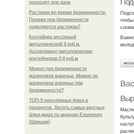
Под
подходят для дачи
Подсо
Растяжки во время беременности.
чтобы
Почему при беременности
слома
появляются растяжки?
Важно
Контейнер мусорный
молод
металлический 8 куб м.
Ассортимент металлических
контейнеров 0,8 куб.м
читат
Можно при беременности
малиновое варенье. Можно ли
Вас
малиновое варенье при
беременности?
Выр
ТОП-5 популярных блюд и
продуктов. Десять самых вкусных
Масли
блюд мира по мнению Expressen
Культ
(Швеция)
насту
расте