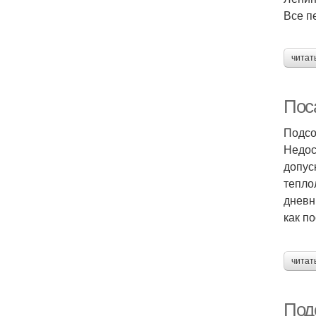
Все п
читат
Пос
Подсо
Недос
допус
тепло
дневн
как п
читат
Подс