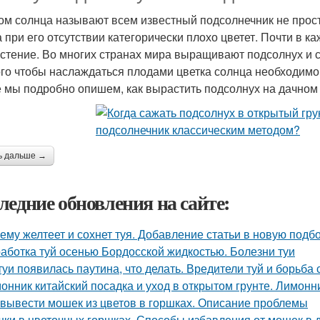
ом солнца называют всем известный подсолнечник не просто
 а при его отсутствии категорически плохо цветет. Почти в 
астение. Во многих странах мира выращивают подсолнух и с
ого чтобы наслаждаться плодами цветка солнца необходимо 
е мы подробно опишем, как вырастить подсолнух на дачном 
ь дальше →
ледние обновления на сайте:
ему желтеет и сохнет туя. Добавление статьи в новую подб
аботка туй осенью Бордосской жидкостью. Болезни туи
туи появилась паутина, что делать. Вредители туй и борьба 
онник китайский посадка и уход в открытом грунте. Лимон
 вывести мошек из цветов в горшках. Описание проблемы
ки в цветочных горшках. Способы избавления от мошек в