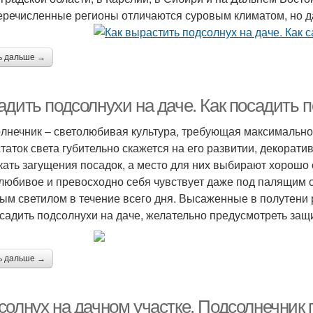
еречисленные регионы отличаются суровым климатом, но д
ь дальше →
адить подсолнухи на даче. Как посадить 
лнечник – светолюбивая культура, требующая максимально
таток света губительно скажется на его развитии, декорати
кать загущения посадок, а место для них выбирают хорошо
любивое и превосходно себя чувствует даже под палящим с
ым светилом в течение всего дня. Высаженные в полутени р
осадить подсолнухи на даче, желательно предусмотреть защ
ь дальше →
олнух на дачном участке. Подсолнечник п