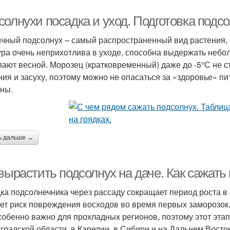
олнухи посадка и уход. Подготовка подсо
чный подсолнух – самый распространенный вид растения, 
ура очень неприхотлива в уходе, способна выдержать небо
пают весной. Морозец (кратковременный) даже до -5°С не 
ния и засуху, поэтому можно не опасаться за «здоровье» п
ны.
ь дальше →
вырастить подсолнух на даче. Как сажать
ка подсолнечника через рассаду сокращает период роста в о
ет риск повреждения восходов во время первых заморозок
собенно важно для прохладных регионов, поэтому этот этап
градской области, в Карелии, в Сибири и на Дальнем Восток