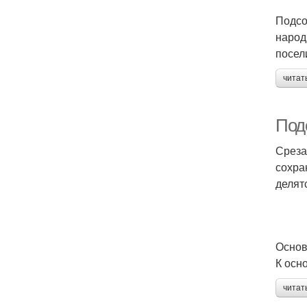
Подсо
народ
посел
читат
Подс
Среза
сохра
делят
Основ
К осн
читат