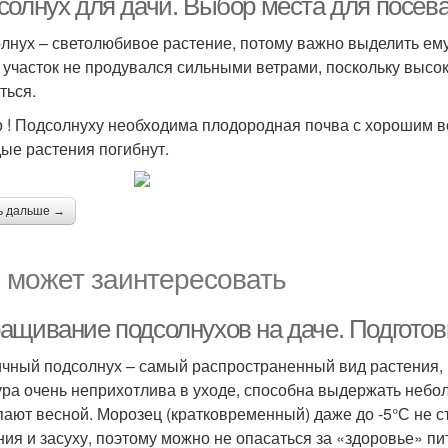
солнух для дачи. Выбор места для посев
лнух – светолюбивое растение, потому важно выделить ему
 участок не продувался сильными ветрами, поскольку высо
ться.
 ! Подсолнуху необходима плодородная почва с хорошим в
ые растения погибнут.
ь дальше →
 может заинтересовать
ащивание подсолнухов на даче. Подготовк
чный подсолнух – самый распространенный вид растения, 
ура очень неприхотлива в уходе, способна выдержать небо
пают весной. Морозец (кратковременный) даже до -5°С не 
ния и засуху, поэтому можно не опасаться за «здоровье» п