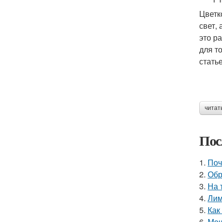
Цветк
свет,
это р
для т
стать
читат
Пос
1.
Поч
2.
Обр
3.
На 
4.
Лим
5.
Как
6.
Мош