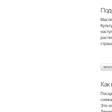
Подс
Масли
Культ
насту
расте
страш
читат
Как 
Посад
снижа
Это о
Ленин