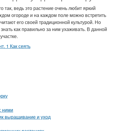
 так, ведь это растение очень любит яркий
каждом огороде и на каждом поле можно встретить
читают его своей традиционной культурой. Но
знать как правильно за ним ухаживать. В данной
участке.
орку
с ними
ник выращивание и уход
 домашних растениях