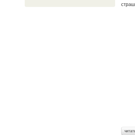
страш
читат