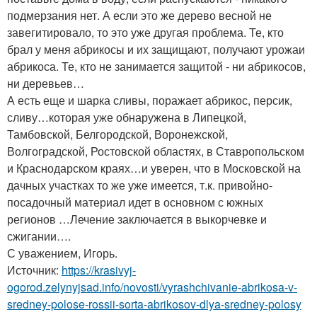
подмерзания нет. А если это же дерево весной не
завегитировало, то это уже другая проблема. Те, кто
брал у меня абрикосы и их защищают, получают урожаи
абрикоса. Те, кто не занимается защитой - ни абрикосов,
ни деревьев…
А есть еще и шарка сливы, поражает абрикос, персик,
сливу…которая уже обнаружена в Липецкой,
Тамбовской, Белгородской, Воронежской,
Волгоградской, Ростовской областях, в Ставропольском
и Краснодарском краях…и уверен, что в Московской на
дачных участках то же уже имеется, т.к. привойно-
посадочный материал идет в основном с южных
регионов …Лечение заключается в выкорчевке и
сжигании….
С уважением, Игорь.
Источник:
https://krasivyj-
ogorod.zelynyjsad.info/novosti/vyrashchivanie-abrikosa-v-
sredney-polose-rossii-sorta-abrikosov-dlya-sredney-polosy