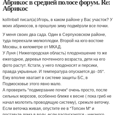
Абрикос в средней полосе форум. Re:
Абрикос
kollinball писал(а):
Игорь, в каком районе у Вас участок? У
моих абрикосов, в прошлую зиму подмёрзли все почки.
У меня своих два сада. Один в Серпуховском районе,
туда переехали мелкоплодки. Второй на юго-востоке
Москвы, в километре от МКАД.
У Луня ( Нижегородская область) плодоношение то же
ежегодное, деревья почтенного возраста, дети на его
фото растут. Кстати, у него плодоносят и персики,
правда укрывные. И температура опускается до -35*.
Ему вполне хватает в системе защиты БС, в
Подмосковье этого явно мало.
А проверить "подмерзание почек" очень просто, после
сильных морозов, особенно ближе к весне ( пока гриб не
начал молотить проводящую систему), срежьте веточку.
Если веточка живая, опустите ее в "Топсин М" и
поставьте дома в воду, если распускаются - никакого