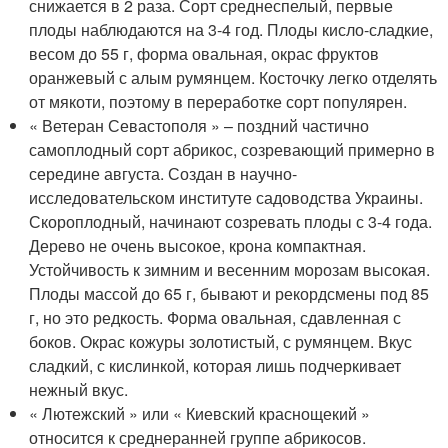
снижается в 2 раза. Сорт среднеспелый, первые
плоды наблюдаются на 3-4 год. Плоды кисло-сладкие,
весом до 55 г, форма овальная, окрас фруктов
оранжевый с алым румянцем. Косточку легко отделять
от мякоти, поэтому в переработке сорт популярен.
« Ветеран Севастополя » – поздний частично
самоплодный сорт абрикос, созревающий примерно в
середине августа. Создан в научно-
исследовательском институте садоводства Украины.
Скороплодный, начинают созревать плоды с 3-4 года.
Дерево не очень высокое, крона компактная.
Устойчивость к зимним и весенним морозам высокая.
Плоды массой до 65 г, бывают и рекордсмены под 85
г, но это редкость. Форма овальная, сдавленная с
боков. Окрас кожуры золотистый, с румянцем. Вкус
сладкий, с кислинкой, которая лишь подчеркивает
нежный вкус.
« Лютежский » или « Киевский краснощекий »
относится к среднеранней группе абрикосов.