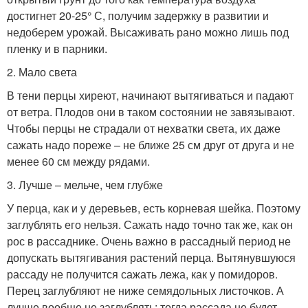
достигнет 20-25° С, получим задержку в развитии и
недоберем урожай. Высаживать рано можно лишь под
пленку и в парники.
2. Мало света
В тени перцы хиреют, начинают вытягиваться и падают
от ветра. Плодов они в таком состоянии не завязывают.
Чтобы перцы не страдали от нехватки света, их даже
сажать надо пореже – не ближе 25 см друг от друга и не
менее 60 см между рядами.
3. Лучше – мельче, чем глубже
У перца, как и у деревьев, есть корневая шейка. Поэтому
заглублять его нельзя. Сажать надо точно так же, как он
рос в рассаднике. Очень важно в рассадный период не
допускать вытягивания растений перца. Вытянувшуюся
рассаду не получится сажать лежа, как у помидоров.
Перец заглубляют не ниже семядольных листочков. А
лучше вообще не заглублять: тогда рассада не будет