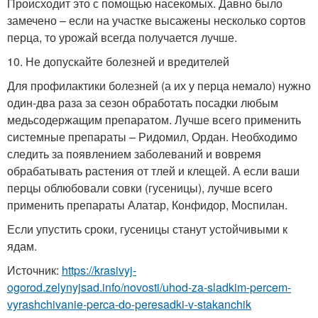
Происходит это с помощью насекомых. Давно было
замечено – если на участке высажены несколько сортов
перца, то урожай всегда получается лучше.
10. Не допускайте болезней и вредителей
Для профилактики болезней (а их у перца немало) нужно
один-два раза за сезон обработать посадки любым
медьсодержащим препаратом. Лучше всего применить
системные препараты – Ридомил, Ордан. Необходимо
следить за появлением заболеваний и вовремя
обрабатывать растения от тлей и клещей. А если ваши
перцы облюбовали совки (гусеницы), лучше всего
применить препараты Алатар, Конфидор, Моспилан.
Если упустить сроки, гусеницы станут устойчивыми к
ядам.
Источник:
https://krasivyj-
ogorod.zelynyjsad.info/novosti/uhod-za-sladkim-percem-
vyrashchivanie-perca-do-peresadki-v-stakanchik