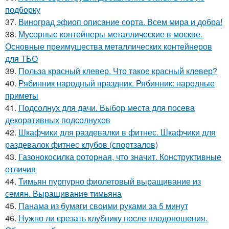
подборку
37.
Виноград эфиоп описание сорта. Всем мира и добра!
38.
Мусорные контейнеры металлические в москве.
Основные преимущества металлических контейнеров
для ТБО
39.
Польза красный клевер. Что такое красный клевер?
40.
Рябинник народный праздник. Рябинник: народные
приметы
41.
Подсолнух для дачи. Выбор места для посева
декоративных подсолнухов
42.
Шкафчики для раздевалки в фитнес. Шкафчики для
раздевалок фитнес клубов (спортзалов)
43.
Газонокосилка роторная, что значит. Конструктивные
отличия
44.
Тимьян пурпурно фиолетовый выращивание из
семян. Выращивание тимьяна
45.
Панама из бумаги своими руками за 5 минут
46.
Нужно ли срезать клубнику после плодоношения.