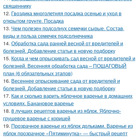
священнику
12.
Гвоздика многолетняя посадка осенью и уход в
открытом грунте. Посадка
13.
Чем полезен подсолнух семечки сырые. Состав,
виды и польза семечек подсолнечника
14.
Обработка сада ранней весной от вредителей и
болезней. Добавление статьи в новую подборку
15.
Когда и чем опрыскивать сад весной от вредителей и
болезней. Весенняя обработка сада – ПОШАГОВЫЙ
план (6 обязательных этапов)
16.
Весеннее опрыскивание сада от вредителей и
болезней. Добавление статьи в новую подборку
17.
Как и сколько варить яблочное варенье в домашних
условиях. Банановое варенье
18.
8 лучших рецептов варенья из яблок. Яблочно-
грушевое варенье с корицей
19.
Прозрачное варенье из яблок дольками. Варенье из
яблок прозрачное «Пятиминутка» — быстрый рецепт