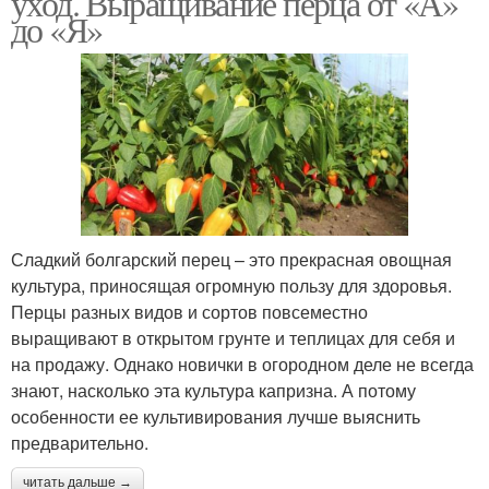
уход. Выращивание перца от «А»
до «Я»
Перец для
Перец при посадке
выращивания
Перец под
Уход за перцем
агроволокном
Сладкий болгарский перец – это прекрасная овощная
культура, приносящая огромную пользу для здоровья.
Перцы разных видов и сортов повсеместно
Агроволокно для перца
Перец до весны
выращивают в открытом грунте и теплицах для себя и
на продажу. Однако новички в огородном деле не всегда
знают, насколько эта культура капризна. А потому
особенности ее культивирования лучше выяснить
предварительно.
Перец на второй
Острые перцы
читать дальше →