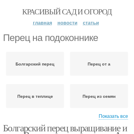
КРАСИВЫЙ САД И ОГОРОД
главная
новости
статьи
Перец на подоконнике
Болгарский перец
Перец от а
Перец в теплице
Перец из семян
Показать все
Болгарский перец выращивание и
Перец в открытом
Перец в открытый
грунте
грунт