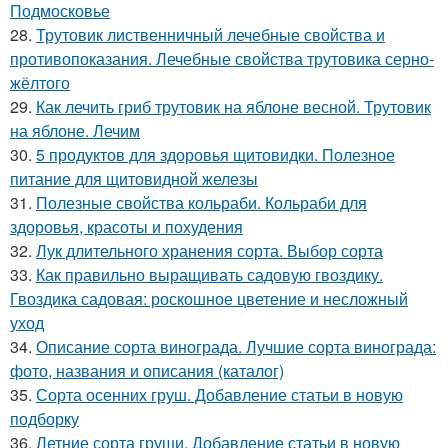
Подмосковье
28.
Трутовик лиственничный лечебные свойства и
противопоказания. Лечебные свойства трутовика серно-
жёлтого
29.
Как лечить гриб трутовик на яблоне весной. Трутовик
на яблоне. Лечим
30.
5 продуктов для здоровья щитовидки. Полезное
питание для щитовидной железы
31.
Полезные свойства кольраби. Кольраби для
здоровья, красоты и похудения
32.
Лук длительного хранения сорта. Выбор сорта
33.
Как правильно выращивать садовую гвоздику.
Гвоздика садовая: роскошное цветение и несложный
уход
34.
Описание сорта винограда. Лучшие сорта винограда:
фото, названия и описания (каталог)
35.
Сорта осенних груш. Добавление статьи в новую
подборку
36.
Летние сорта груши. Добавление статьи в новую