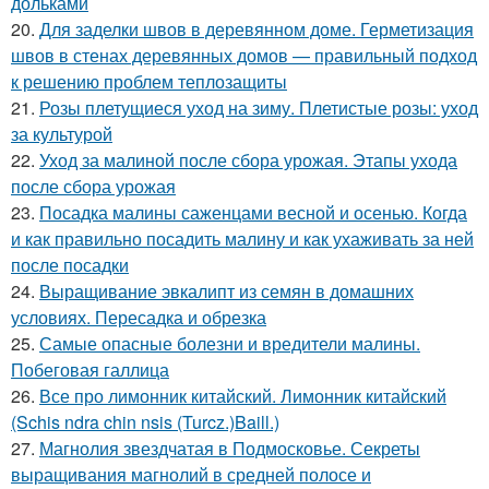
дольками
20.
Для заделки швов в деревянном доме. Герметизация
швов в стенах деревянных домов — правильный подход
к решению проблем теплозащиты
21.
Розы плетущиеся уход на зиму. Плетистые розы: уход
за культурой
22.
Уход за малиной после сбора урожая. Этапы ухода
после сбора урожая
23.
Посадка малины саженцами весной и осенью. Когда
и как правильно посадить малину и как ухаживать за ней
после посадки
24.
Выращивание эвкалипт из семян в домашних
условиях. Пересадка и обрезка
25.
Самые опасные болезни и вредители малины.
Побеговая галлица
26.
Все про лимонник китайский. Лимонник китайский
(Schis ndra chin nsis (Turcz.)Baill.)
27.
Магнолия звездчатая в Подмосковье. Секреты
выращивания магнолий в средней полосе и