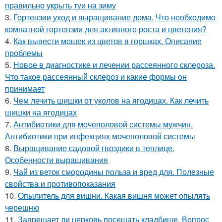
правильно укрыть туи на зиму
3.
Гортензии уход и выращивание дома. Что необходимо
комнатной гортензии для активного роста и цветения?
4.
Как вывести мошек из цветов в горшках. Описание
проблемы
5.
Новое в диагностике и лечении рассеянного склероза.
Что такое рассеянный склероз и какие формы он
принимает
6.
Чем лечить шишки от уколов на ягодицах. Как лечить
шишки на ягодицах
7.
Антибиотики для мочеполовой системы мужчин.
Антибиотики при инфекциях мочеполовой системы
8.
Выращивание садовой гвоздики в теплице.
Особенности выращивания
9.
Чай из веток смородины польза и вред для. Полезные
свойства и противопоказания
10.
Опылитель для вишни. Какая вишня может опылять
черешню
11.
Запрещает ли церковь посещать кладбище. Вопрос