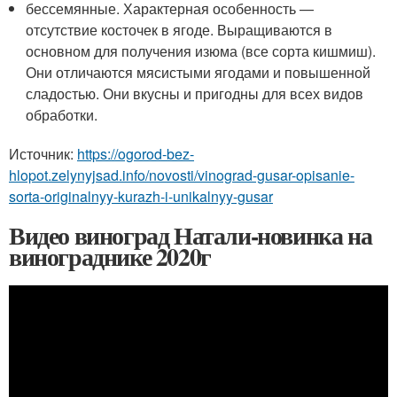
бессемянные. Характерная особенность —
отсутствие косточек в ягоде. Выращиваются в
основном для получения изюма (все сорта кишмиш).
Они отличаются мясистыми ягодами и повышенной
сладостью. Они вкусны и пригодны для всех видов
обработки.
Источник:
https://ogorod-bez-
hlopot.zelynyjsad.info/novosti/vinograd-gusar-opisanie-
sorta-originalnyy-kurazh-i-unikalnyy-gusar
Видео виноград Натали-новинка на
винограднике 2020г