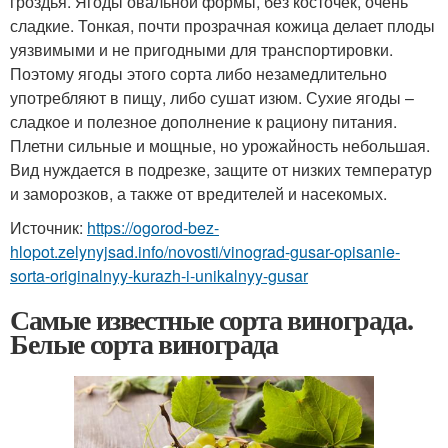
гроздья. Ягоды овальной формы, без косточек, очень
сладкие. Тонкая, почти прозрачная кожица делает плоды
уязвимыми и не пригодными для транспортировки.
Поэтому ягоды этого сорта либо незамедлительно
употребляют в пищу, либо сушат изюм. Сухие ягоды –
сладкое и полезное дополнение к рациону питания.
Плетни сильные и мощные, но урожайность небольшая.
Вид нуждается в подрезке, защите от низких температур
и заморозков, а также от вредителей и насекомых.
Источник:
https://ogorod-bez-
hlopot.zelynyjsad.info/novosti/vinograd-gusar-opisanie-
sorta-originalnyy-kurazh-i-unikalnyy-gusar
Самые известные сорта винограда.
Белые сорта винограда