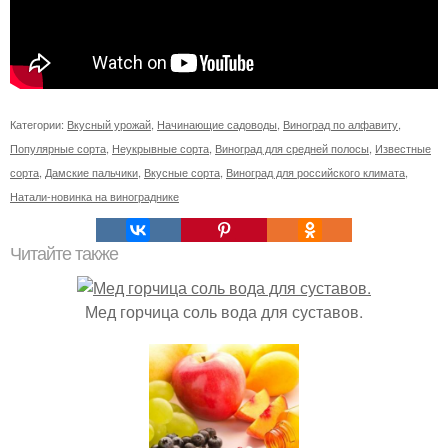
Категории:
Вкусный урожай
,
Начинающие садоводы
,
Виноград по алфавиту
,
Популярные сорта
,
Неукрывные сорта
,
Виноград для средней полосы
,
Известные
сорта
,
Дамские пальчики
,
Вкусные сорта
,
Виноград для российского климата
,
Натали-новинка на винограднике
Читайте также
Мед горчица соль вода для суставов.