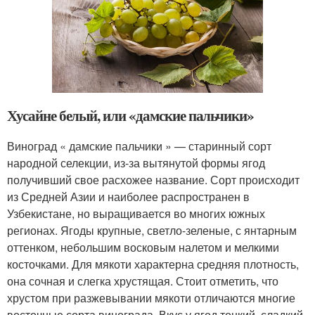
Хусайне белый, или «дамские пальчики»
Виноград « дамские пальчики » — старинный сорт
народной селекции, из-за вытянутой формы ягод
получивший свое расхожее название. Сорт происходит
из Средней Азии и наиболее распространен в
Узбекистане, но выращивается во многих южных
регионах. Ягоды крупные, светло-зеленые, с янтарным
оттенком, небольшим восковым налетом и мелкими
косточками. Для мякоти характерна средняя плотность,
она сочная и слегка хрустящая. Стоит отметить, что
хрустом при разжевывании мякоти отличаются многие
восточные сорта винограда. Вкус у ягод тонкий, сладкий