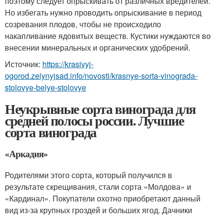
поэтому следует опрыскивать от различных вредителей.
Но избегать нужно проводить опрыскивание в период
созревания плодов, чтобы не происходило
накапливание ядовитых веществ. Кустики нуждаются во
внесении минеральных и органических удобрений.
Источник:
https://krasivyj-
ogorod.zelynyjsad.info/novosti/krasnye-sorta-vinograda-
stolovye-belye-stolovye
Неукрывные сорта винограда для
средней полосы россии. Лучшие
сорта винограда
«Аркадия»
Родителями этого сорта, который получился в
результате скрещивания, стали сорта «Молдова» и
«Кардинал». Покупатели охотно приобретают данный
вид из-за крупных гроздей и больших ягод. Дачники