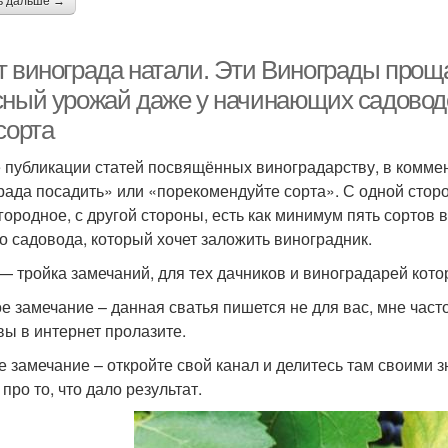
ь дальше →
т винограда натали. Эти Винограды прощ
сный урожай даже у начинающих садовод
сорта
 публикации статей посвящённых виноградарству, в коммен
рада посадить» или «порекомендуйте сорта». С одной сторо
городное, с другой стороны, есть как минимум пять сортов 
о садовода, который хочет заложить виноградник.
— тройка замечаний, для тех дачников и виноградарей кот
е замечание – данная сватья пишется не для вас, мне част
 вы в интернет пролазите.
е замечание – откройте свой канал и делитесь там своими з
 про то, что дало результат.