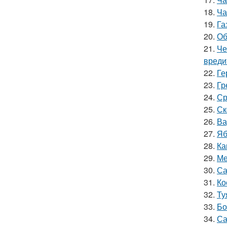
18.
Ча
19.
Га
20.
Об
21.
Че
вреди
22.
Ге
23.
Гр
24.
Ср
25.
Ск
26.
Ва
27.
Яб
28.
Ка
29.
Ме
30.
Са
31.
Ко
32.
Ту
33.
Бо
34.
Са