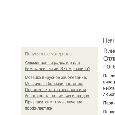
Нач
Вин
Популярные материалы
Отл
Алюминиевый радиатор или
поч
биметаллический. В чем разница?
После
Мозаика вирусное заболевание.
виног
Мозаичные болезни растений.
небла
Поражение, пятна зеленого или
любог
белого цвета на листьях и плодах.
Признаки, симптомы, лечение,
Пара 
профилактика
Перво