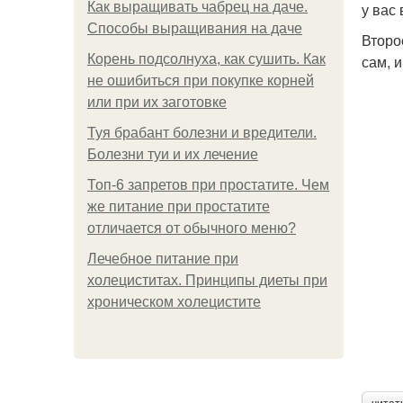
Как выращивать чабрец на даче.
у вас
Способы выращивания на даче
Второ
Корень подсолнуха, как сушить. Как
сам, и
не ошибиться при покупке корней
или при их заготовке
Туя брабант болезни и вредители.
Болезни туи и их лечение
Топ-6 запретов при простатите. Чем
же питание при простатите
отличается от обычного меню?
Лечебное питание при
холециститах. Принципы диеты при
хроническом холецистите