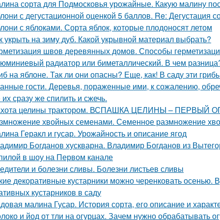
лина сорта для Подмосковья урожайные. Какую малину по
лони с дегустационной оценкой 5 баллов. Re: Дегустация 
лони с яблоками. Сорта яблок, которые плодоносят летом
к укрыть на зиму дуб. Какой укрывной материал выбрать?
рметизация швов деревянных домов. Способы герметизаци
юминиевый радиатор или биметаллический. В чем разница
иб на яблоне. Так ли они опасны? Еще, как! В саду эти гри
анные гости. Деревья, пораженные ими, к сожалению, обре
 их сразу же спилить и сжечь.
хота целины трактором. ВСПАШКА ЦЕЛИНЫ – ПЕРВЫЙ 
змножение хвойных семенами. Семенное размножение хв
лина Геракл и гусар. Урожайность и описание ягод
адимир Богданов хускварна. Владимир Богданов из Вытего
пилой в шоу на Первом канале
едители и болезни сливы. Болезни листьев сливы
кие декоративные кустарники можно черенковать осенью. 
ативных кустарников в саду
довая малина Гусар. История сорта, его описание и характ
локо и йод от тли на огурцах. Зачем нужно обрабатывать 