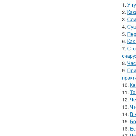
1.
У т
2.
Как
3.
Сли
4.
Суш
5.
Пер
6.
Как
7.
Сто
снару
8.
Час
9.
При
практ
10.
Ка
11.
То
12.
Че
13.
Чт
14.
В 
15.
Бо
16.
Ес
17.
Ча