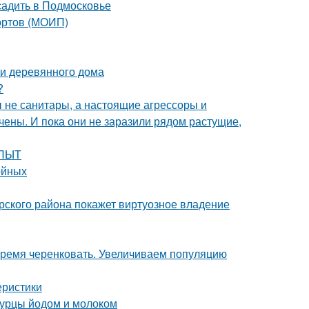
садить в Подмосковье
сортов (МОИП)
и деревянного дома
?
бы не санитары, а настоящие агрессоры и
чены. И пока они не заразили рядом растущие,
ОПЫТ
ойных
рского района покажет виртуозное владение
Время черенковать. Увеличиваем популяцию
еристики
огурцы йодом и молоком