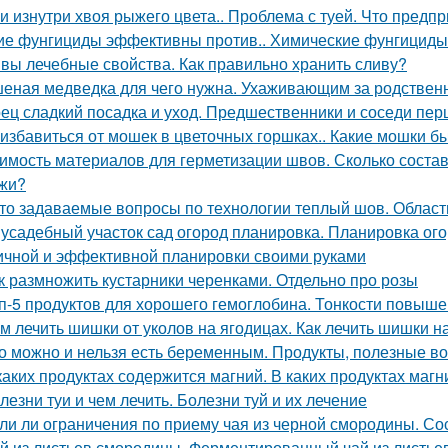
уи изнутри хвоя рыжего цвета.. Проблема с туей. Что предп
ие фунгициды эффективны против.. Химические фунгициды
вы лечебные свойства. Как правильно хранить сливу?
еная медведка для чего нужна. Ухаживающим за родствен
ец сладкий посадка и уход. Предшественники и соседи пер
 избавиться от мошек в цветочных горшках.. Какие мошки б
имость материалов для герметизации швов. Сколько состав
жи?
то задаваемые вопросы по технологии теплый шов. Облас
усадебный участок сад огород планировка. Планировка ого
ичной и эффективной планировки своими руками
к размножить кустарники черенками. Отдельно про розы
п-5 продуктов для хорошего гемоглобина. Тонкости повыш
м лечить шишки от уколов на ягодицах. Как лечить шишки н
о можно и нельзя есть беременным. Продукты, полезные в
каких продуктах содержится магний. В каких продуктах маг
лезни туи и чем лечить. Болезни туй и их лечение
ли ли ограничения по приему чая из черной смородины. Со
й из листьев смородины. Ферментированный чай из листье