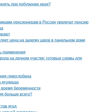
ринять при побурении хвои?
никами пенсионерам в России увеличат пенсию
ца
ывают
ляет цена на заделку швов в панельном доме
ть применения
рода на дачном участке: готовые схемы для
ения гемоглобина
а ягодицах
о время беременности
ния больше всего?
став ягод
в черной смородины