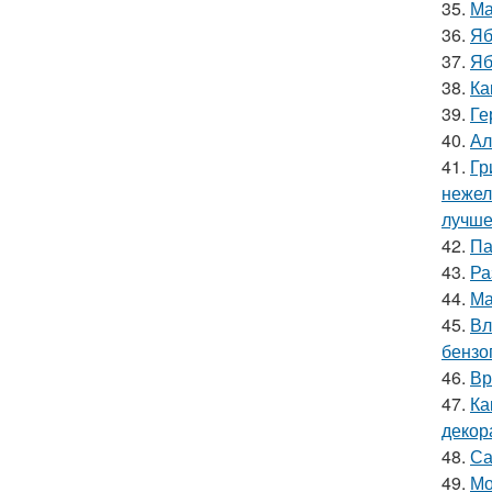
35.
Ма
36.
Яб
37.
Яб
38.
Ка
39.
Ге
40.
Ал
41.
Гр
нежел
лучше
42.
Па
43.
Ра
44.
Ма
45.
Вл
бензо
46.
Вр
47.
Ка
декор
48.
Са
49.
Мо