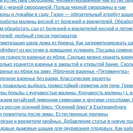
й с черной смородиной. Польза черной смородины в чае
зоны и лужайки в саду. Газон — обязательный атрибут ваше
работка малины весной от болезней и вредителей. Обработ
м обработать сад от болезней и вредителей весной и летом.
телей: удобный список препаратов
рметизация швов дома из бревна. Как загерметизировать 
ейпфрут из косточки в домашних условиях. Посадка семени
ок годности варенья из яблок. Сколько можно хранить варе
олько хранится варенье в закрытой и открытой банке. Скол
ренье из яблок на зиму. Яблочное варенье «Пятиминутка»
лочное варенье без варки. Классические рецепты
к правильно выбрать термостойкий герметик для печи. Герм
ры борьбы с курчавостью малины. Курчавость малины ( L eaf 
жаем китайский лимонник семенами и другими способами.
ск россия осенний блюз. “Осенний блюз” в Екатеринбурге
я пожелтела после зимы. Естественные причины
лезни и вредители хвойных. Добавление статьи в новую по
довые дымовые шашки для окуривания плодовых. Как раб