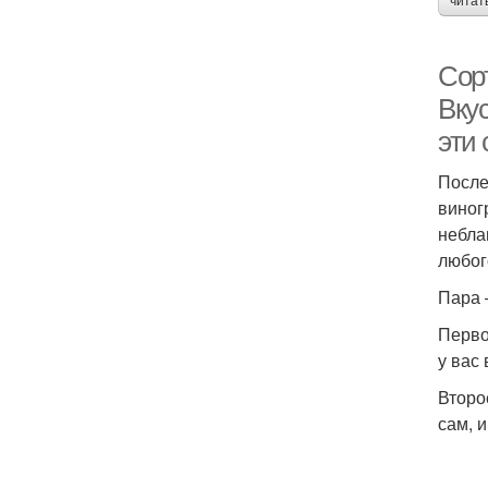
читат
Сор
Вку
эти 
После
виног
небла
любог
Пара 
Перво
у вас
Второ
сам, и