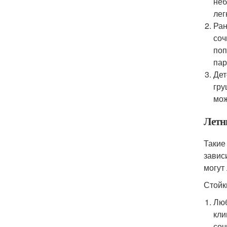
неб
лег
Ран
соч
поп
пар
Дет
гру
мож
Летн
Такие
завис
могут
Стойк
Люб
кли
соч