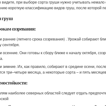
ы видите, при выборе сорта груши нужно учитывать немал
нию короткую классификацию видов груш, после которой пе
 груш
рокам созревания:
ши ранние (летнего срока созревания) . Урожай собирают бли
у сентября.
ши осенние. Они готовы к сбору ближе к началу октября, со
а.
ши зимние. Их, как правило, собирают в средине осени, пос
тся три–четыре месяца, а некоторые сорта – и пять месяцев
имостойкости:
елям наиболее северных областей следует отдать предпочт
ской