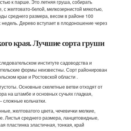
тью к парше. Это летняя груша, собирать
, с желтовато-белой, мелкозернистой мякотью,
лоды среднего размера, весом в районе 100
х недель. Дерево вступает в плодоношение через
кого края. Лучшие сорта груши
следовательском институте садоводства и
ительские формы неизвестны. Сорт районирован
льском крае и Ростовской области .
устоты. Основные скелетные ветви отходят от
ора на штамбе и основных сучьях гладкая,
– сложные кольчатки.
ные, жел­товатого цвета, чечевички мелкие,
е. Листья среднего размера, ланцетовидные,
ая пластинка эластичная, тонкая, край