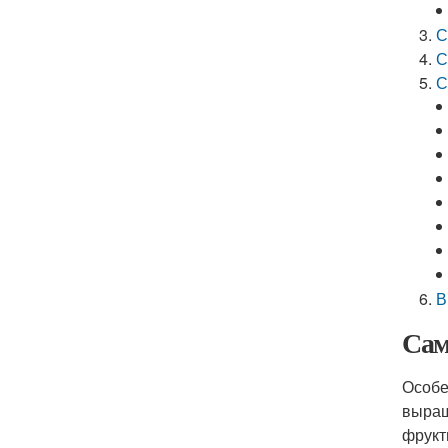
С
С
С
В
Сам
Особе
выращ
фрукт