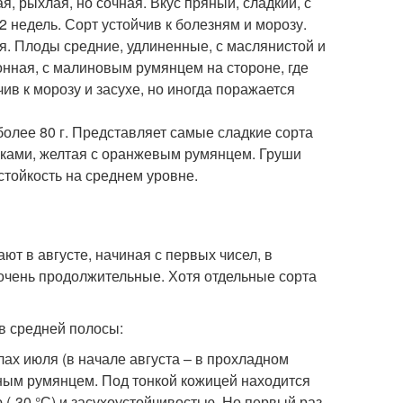
я, рыхлая, но сочная. Вкус пряный, сладкий, с
2 недель. Сорт устойчив к болезням и морозу.
я. Плоды средние, удлиненные, с маслянистой и
онная, с малиновым румянцем на стороне, где
ив к морозу и засухе, но иногда поражается
более 80 г. Представляет самые сладкие сорта
орками, желтая с оранжевым румянцем. Груши
стойкость на среднем уровне.
т в августе, начиная с первых чисел, в
 очень продолжительные. Хотя отдельные сорта
в средней полосы:
ах июля (в начале августа – в прохладном
сным румянцем. Под тонкой кожицей находится
 (-30 °С) и засухоустойчивостью. Но первый раз