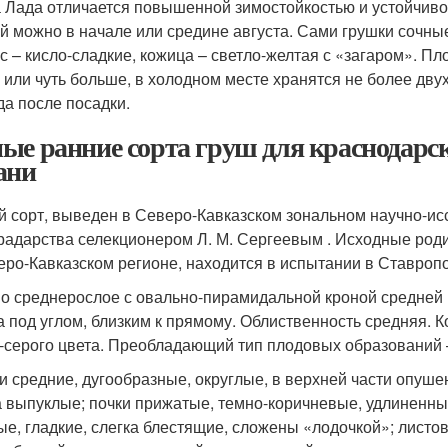
 Лада отличается повышенной зимостойкостью и устойчивос
й можно в начале или средине августа. Сами грушки сочные
ус – кисло-сладкие, кожица – светло-желтая с «загаром». П
 или чуть больше, в холодном месте хранятся не более дву
да после посадки.
ые ранние сорта груш для краснодарс
ани
й сорт, выведен в Северо-Кавказском зональном научно-ис
радарства селекционером Л. М. Сергеевым . Исходные род
еро-Кавказском регионе, находится в испытании в Ставропо
о среднерослое с овально-пирамидальной кроной средней г
а под углом, близким к прямому. Облиственность средняя. К
-серого цвета. Преобладающий тип плодовых образований 
и средние, дугообразные, округлые, в верхней части опушен
а выпуклые; почки прижатые, темно-коричневые, удлиненны
ые, гладкие, слегка блестящие, сложены «лодочкой»; листов