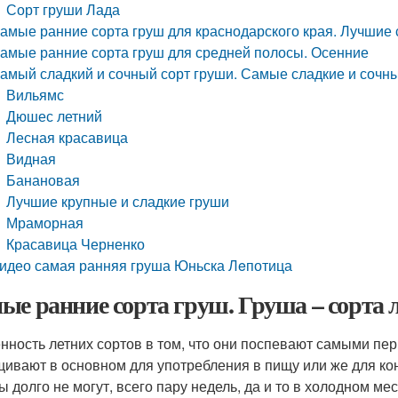
Сорт груши Лада
амые ранние сорта груш для краснодарского края. Лучшие 
амые ранние сорта груш для средней полосы. Осенние
амый сладкий и сочный сорт груши. Самые сладкие и сочны
Вильямс
Дюшес летний
Лесная красавица
Видная
Банановая
Лучшие крупные и сладкие груши
Мраморная
Красавица Черненко
идео самая ранняя груша Юньска Лeпотица
ые ранние сорта груш. Груша – сорта л
нность летних сортов в том, что они поспевают самыми пер
ивают в основном для употребления в пищу или же для ко
ы долго не могут, всего пару недель, да и то в холодном м