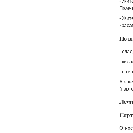
- Жит
Памят
- Жит
краса
По в
- слад
- кис
- с те
А еще
(парт
Лучш
Сорт
Относ