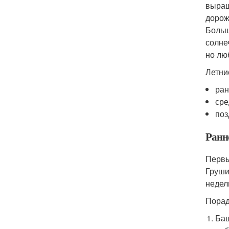
выращ
дорож
Больш
солне
но лю
Летни
ран
сре
поз
Ранн
Первы
Груши
недел
Порад
Баш