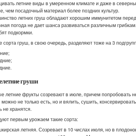
ивать летние виды в умеренном климате и даже в северных
е, чем посадочный материал более поздних культур.
инство летних груш обладают хорошим иммунитетом перед 
чная погода не дает шанса развиваться различным грибкам
бят подкормки.
е сорта груш, в свою очередь, разделяют тоже на 3 подгруп
ние;
дние;
дние.
елетние груши
е летние фрукты созревают в июле, причем попробовать н
 можно не только есть, но и вялить, сушить, консервировать
ь не хранятся.
уют первым урожаем такие сорта:
кирская летняя. Созревает в 10 числах июля, но в плодоно