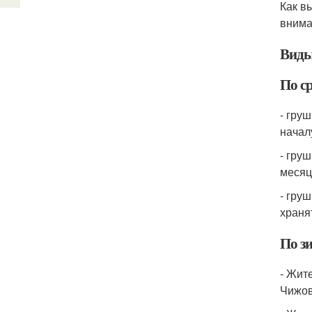
Как в
внима
Виды
По с
- гру
начал
- гру
месяц
- гру
храня
По з
- Жит
Чижов