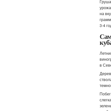
Груша
урожа
на вк
грамм
3-4 го
Сам
куб
Летни
виног
в Сев
Дерев
ствол
темно
Побег
слегк
зелен