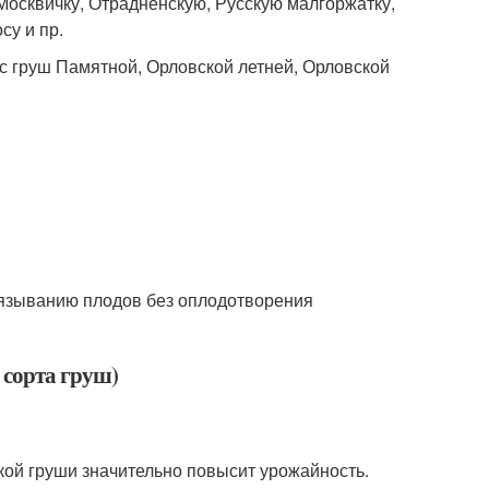
осквичку, Отрадненскую, Русскую малгоржатку,
су и пр.
с груш Памятной, Орловской летней, Орловской
вязыванию плодов без оплодотворения
 сорта груш)
кой груши значительно повысит урожайность.