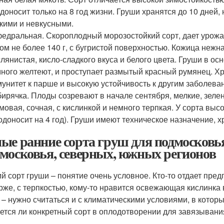
доносит только на 8 год жизни. Груши хранятся до 10 дней, 
кими и невкусными.
едральная. Скороплодный морозостойкий сорт, дает урожай
ом не более 140 г, с бугристой поверхностью. Кожица нежн
лянистая, кисло-сладкого вкуса и белого цвета. Груши в о
ного желтеют, и проступает размытый красный румянец. Хр
унитет к парше и высокую устойчивость к другим заболева
ирячка. Плоды созревают в начале сентября, мелкие, зелен
мовая, сочная, с кислинкой и немного терпкая. У сорта выс
одоносит на 4 год). Груши имеют техническое назначение, х
ые ранние сорта груш для подмосковья
московья, северных, южных регионов
й сорт груши – понятие очень условное. Кто-то отдает пред
рже, с терпкостью, кому-то нравится освежающая кислинка в
 – нужно считаться и с климатическими условиями, в которых
ется ли конкретный сорт в оплодотворении для завязывани