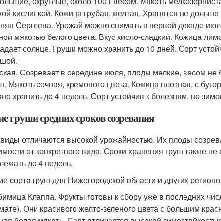
ольшие, округлые, около 100 г весом. Мякоть мелкозерниста
кой кислинкой. Кожица грубая, желтая. Хранятся не дольше 
няя Сергеева. Урожай можно снимать в первой декаде июл
ной мякотью белого цвета. Вкус кисло-сладкий. Кожица лим
адает солнце. Груши можно хранить до 10 дней. Сорт устойч
шой.
ская. Созревает в середине июля, плоды мелкие, весом не 
ш. Мякоть сочная, кремового цвета. Кожица плотная, с буг
но хранить до 4 недель. Сорт устойчив к болезням, но зимо
ие груши средних сроков созревания
 виды отличаются высокой урожайностью. Их плоды созреваю
имости от конкретного вида. Сроки хранения груш также не
 лежать до 4 недель.
ие сорта груш для Нижегородской области и других регионо
имица Клаппа. Фрукты готовы к сбору уже в последних числ
мате). Они красивого желто-зеленого цвета с большим кра
ная белая мякоть. Сорт отличается высокой зимостойкостью