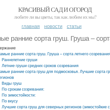
КРАСИВЫЙ САД И ОГОРОД
любите ли вы цветы, так как любим их мы?
главная
новости
статьи
ые ранние сорта груш. Груша – сорт
ержание
амые ранние сорта груш. Груша – сорта летнего созревани
Раннелетние груши
Летние груши средних сроков созревания
амые ранние сорта груш для подмосковья. Лучшие сорта г
егионов
Виды груш
По срокам созревания:
По зимостойкости:
По вкусу
Лучшие сорта груш для северных регионов (зимостойкие с