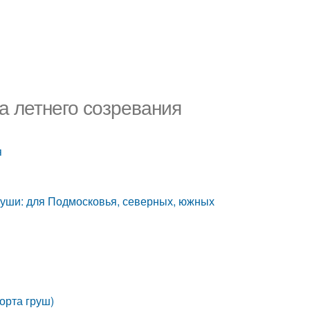
а летнего созревания
я
руши: для Подмосковья, северных, южных
орта груш)