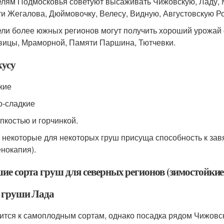
елям Подмосковья советуют высаживать Чижовскую, Ладу, М
и Жегалова, Дюймовочку, Велесу, Видную, Августовскую Ро
ели более южных регионов могут получить хороший урожай 
вицы, Мраморной, Памяти Паршина, Тютчевки.
кусу
кие
ло-сладкие
рпкостью и горчинкой.
 некоторые для некоторых груш присуща способность к за
енокапия).
ие сорта груш для северных регионов (зимостойкие
 груши Лада
ится к самоплодным сортам, однако посадка рядом Чижовс