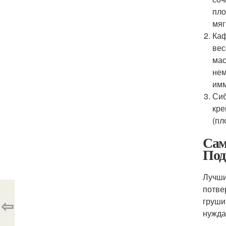
пло
мяг
Каф
вес
мас
нем
имм
Сиб
кре
(пл
Сам
Под
Лучши
потве
⇦
груши
нужда