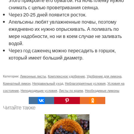
этого прикройте его бумагой. На ночь пленку нужно
снимать с целью проветривания сеянца.
Через 20-25 дней появится росток.
Апельсины любят увлажненные почвы, поэтому
ежедневно их нужно опрыскивать. А поливать по
мере надобности, но ни в коем случае не заливать
водой.
Через год саженец можно пересадить в горшок,
который имеет больший диаметр.
Категории:
Лимонные листы
,
Комплексное удобрение
,
Удобрение для лимона
,
Комнатный лимон
,
Неправильный уход
,
Неблагоприятные условия
,
Условия на
состояние
,
Неподходящие условия
,
Листы по краям
,
Необходимые лимоны
Читайте также