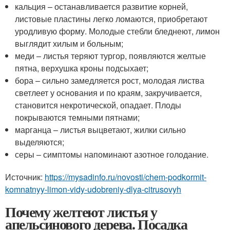
кальция – останавливается развитие корней,
листовые пластины легко ломаются, приобретают
уродливую форму. Молодые стебли бледнеют, лимон
выглядит хилым и больным;
меди – листья теряют тургор, появляются желтые
пятна, верхушка кроны подсыхает;
бора – сильно замедляется рост, молодая листва
светлеет у основания и по краям, закручивается,
становится некротической, опадает. Плоды
покрываются темными пятнами;
марганца – листья выцветают, жилки сильно
выделяются;
серы – симптомы напоминают азотное голодание.
Источник:
https://mysadinfo.ru/novosti/chem-podkormit-
komnatnyy-limon-vidy-udobreniy-dlya-citrusovyh
Почему желтеют листья у
апельсинового дерева. Посадка