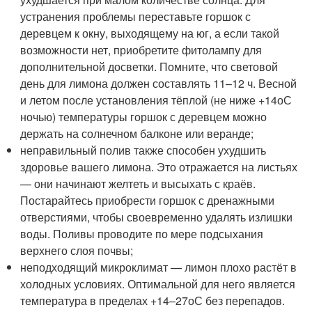
устранения проблемы переставьте горшок с
деревцем к окну, выходящему на юг, а если такой
возможности нет, приобретите фитолампу для
дополнительной досветки. Помните, что световой
день для лимона должен составлять 11–12 ч. Весной
и летом после установления тёплой (не ниже +14
о
С
ночью) температуры горшок с деревцем можно
держать на солнечном балконе или веранде;
неправильный полив также способен ухудшить
здоровье вашего лимона. Это отражается на листьях
— они начинают желтеть и высыхать с краёв.
Постарайтесь приобрести горшок с дренажными
отверстиями, чтобы своевременно удалять излишки
воды. Поливы проводите по мере подсыхания
верхнего слоя почвы;
неподходящий микроклимат — лимон плохо растёт в
холодных условиях. Оптимальной для него является
температура в пределах +14–27
о
С без перепадов.